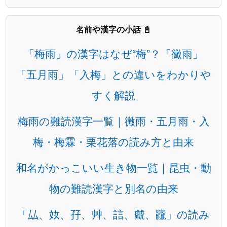
名前や漢字の小話 📓
「梅雨」の漢字はなぜ“梅”？「黴雨」
「五月雨」「入梅」との違いをわかりや
すく解説
梅雨の難読漢字一覧｜黴雨・五月雨・入
梅・梅霖・栗花落の読み方と由来
和名がかっこいい生き物一覧｜昆虫・動
物の難読漢字と別名の由来
「厸、奻、孖、艸、誩、虤、龖」の読み