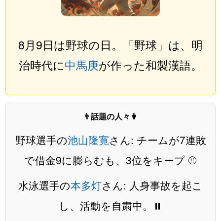
8月9日は野球の日。「野球」は、明
治時代に
中馬庚
が作った和製漢語。
👨話題の人々👩
野球選手の
池山隆寛
さん: チームが7連敗
で借金9に膨らむも、3位をキープ ⚾️
水泳選手の
本多灯
さん: 人身事故を起こ
し、活動を自粛中。⏸️