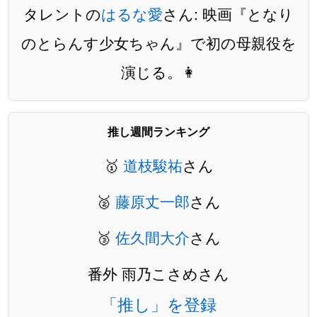
タレントの
はるな愛
さん: 映画『となり
のとらんす少女ちゃん』で初の母親役を
演じる。👩
推し週間ランキング
🥇
道枝駿祐
さん
🥈
藤原丈一郎
さん
🥉
佐久間大介
さん
番外 雨乃こさめさん
「推し」を登録