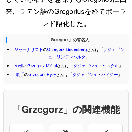
来。ラテン語のGregoriusを経てポーラ
ンド語化した。
「Grzegorz」の有名人
ジャーナリスト
の
Grzegorz
Lindenberg
さんは「
グジェゴシ
ュ
・
リンデンベルク
」
俳優
の
Grzegorz
Miśtal
さんは「
グジェゴシュ
・
ミスタル
」
歌手
の
Grzegorz
Hyży
さんは「
グジェゴシュ
・
ハイジー
」
「Grzegorz」の関連機能