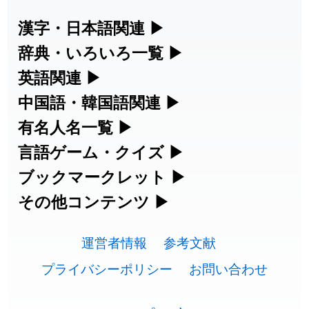
2026-07-24
「
二匹
」のイメージを追加しました
User feedback
漢字・日本語関連
▶
2026-07-24
「
貮
」のイメージを追加しました
User feedback
漢字の読み方検索、手書き入力、書き順
辞典・いろいろ一覧
▶
練習など、日本語学習に役立つツールを
部首・画数別の漢字一覧、熟語辞典、地
英語関連
▶
2026-07-24
「
誤算
」のイメージを追加しました
User feedback
集めています。
名・駅名検索など、各種リファレンスツ
カタカナ語・略語の意味検索、発音記
中国語・韓国語関連
▶
2026-07-24
「
堅牢
」のイメージを追加しました
User feedback
ールです。
号、リスニング練習など英語学習ツール
中国語のピンイン変換、韓国語の手書き
有名人名一覧
▶
人名漢字辞典 - 読み方検索
です。
2026-07-24
「
睦
」のイメージを追加しました
User feedback
入力など、アジア言語学習ツールです。
海外セレブやスポーツ選手の名前の読み
言語ゲーム・クイズ
▶
部首画数別漢字一覧
手書き漢字入力
方・発音を確認できます。
2026-07-24
「
利他
」のイメージを追加しました
User feedback
四字熟語パズルや漢字クイズなど、楽し
ブックマークレット
▶
カタカナ語の意味・発音・類語辞典
手書き中国語入力 変換ツール
常用漢字一覧
みながら学べるゲームです。
ブラウザに登録して、どのサイトからで
その他コンテンツ
▶
2026-07-24
「
予約料
」のイメージを追加しました
User feedback
漢字の書き方・書き順 書き取り練習
海外有名人の苗字・名前一覧と発音
英語の発音記号一覧
ピンイン一覧表
も漢字や英語を検索できる便利ツールで
絵文字の意味、特殊記号の読み方など、
人名用漢字一覧
漢字ゲーム一覧
帳
🔊
2026-07-24
「
性
」のイメージを追加しました
User feedback
す。
運営者情報
参考文献
その他の便利ツールです。
英単語リスニングテスト
韓国語手書き入力
2026-07-24
「
入念
」のイメージを追加しました
User feedback
画数別なまえ漢字一覧
有名人名前読みクイズ（毎日更新）
プライバシーポリシー
お問い合わせ
ひらがなの書き方・書き順
プレミアリーグ選手名一覧
漢字読み方検索ブックマークレット
絵文字の意味と使い方
イメージ化する英単語の覚え方
外国語翻訳ツール
2026-07-24
「
欠場
」のイメージを追加しました
User feedback
名前イメージイラスト一覧
四字熟語デイリー穴埋めクイズ（毎日