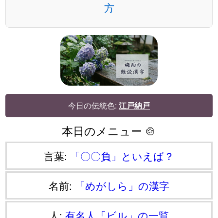
方
今日の伝統色:
江戸納戸
本日のメニュー 🍲
言葉:
「〇〇負」といえば？
名前:
「めがしら」の漢字
人:
有名人「ビル」の一覧