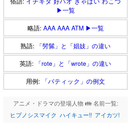
俗語:
イチキタ
好ハオ
きゃぱい
わこつ
▶一覧
略語:
AAA
AAA
ATM
▶一覧
熟語:
「髣髴」と「娼妓」の違い
英語:
「rote」と「wrote」の違い
用例:
「バティック」の例文
アニメ・ドラマの登場人物 👪 名前一覧:
ヒプノシスマイク
ハイキュー!!
アイカツ!