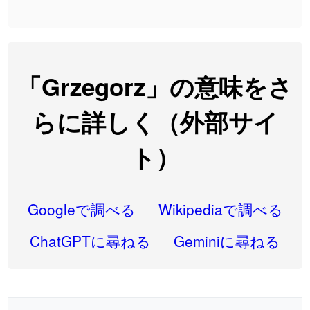
2026-08-06
「
大筋
」のイメージを追加しました
User feedback
2026-08-06
「
翌朝
」のイメージを追加しました
User feedback
2026-08-06
「
先行
」のイメージを追加しました
User feedback
「Grzegorz」の意味をさ
2026-08-06
「
語弊
」のイメージを追加しました
User feedback
らに詳しく（外部サイ
2026-08-06
「
研究熱心
」のイメージを追加しました
User feedback
ト）
2026-08-06
「
禰
」のイメージを追加しました
User feedback
2026-08-06
「
同位
」のイメージを追加しました
User feedback
Googleで調べる
Wikipediaで調べる
2026-08-05
「
蘇連
」を追加しました
User feedback
ChatGPTに尋ねる
Geminiに尋ねる
2026-07-30
「
康哲
」の読み方を追加しました
User feedback
2026-07-24
「
邪鬼
」のイメージを追加しました
User feedback