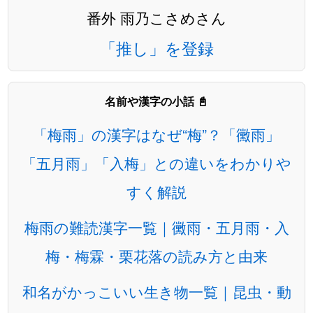
番外 雨乃こさめさん
「推し」を登録
名前や漢字の小話 📓
「梅雨」の漢字はなぜ“梅”？「黴雨」
「五月雨」「入梅」との違いをわかりや
すく解説
梅雨の難読漢字一覧｜黴雨・五月雨・入
梅・梅霖・栗花落の読み方と由来
和名がかっこいい生き物一覧｜昆虫・動