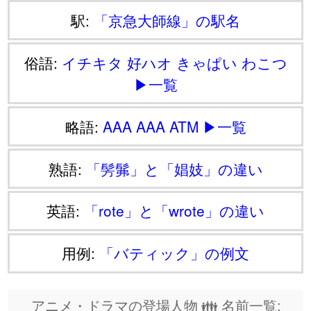
駅:
「京急大師線」の駅名
俗語:
イチキタ
好ハオ
きゃぱい
わこつ
▶一覧
略語:
AAA
AAA
ATM
▶一覧
熟語:
「髣髴」と「娼妓」の違い
英語:
「rote」と「wrote」の違い
用例:
「バティック」の例文
アニメ・ドラマの登場人物 👪 名前一覧: