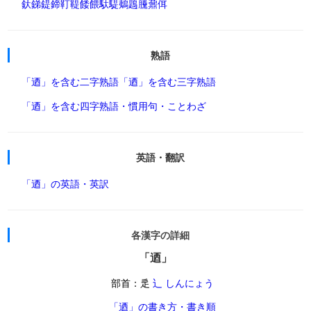
釱
銻
鍉
鍗
靪
鞮
餧
餵
馱
騠
鴺
鶗
黱
鼐
佴
熟語
「迺」を含む二字熟語
「迺」を含む三字熟語
「迺」を含む四字熟語・慣用句・ことわざ
英語・翻訳
「迺」の英語・英訳
各漢字の詳細
「迺」
部首：辵
辶 しんにょう
「迺」の書き方・書き順