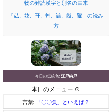
物の難読漢字と別名の由来
「厸、奻、孖、艸、誩、虤、龖」の読み
方
今日の伝統色:
江戸納戸
本日のメニュー 🍲
言葉:
「〇〇負」といえば？