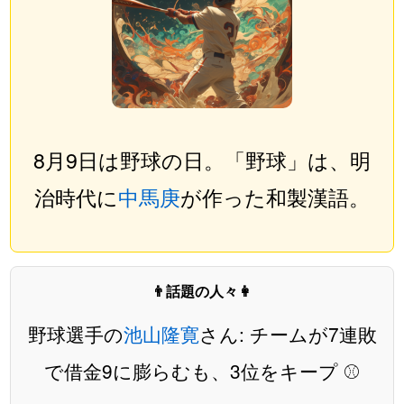
8月9日は野球の日。「野球」は、明
治時代に
中馬庚
が作った和製漢語。
👨話題の人々👩
野球選手の
池山隆寛
さん: チームが7連敗
で借金9に膨らむも、3位をキープ ⚾️