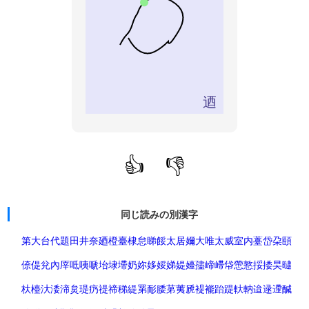
迺
👍
👎
同じ読みの別漢字
第
大
台
代
題
田井
奈
廼
橙
臺
棣
怠
睇
餒
太居
嬭
大唯
太威
室
内
薹
岱
朶頤
倷
偍
兊
內
厗
呧
咦
嗁
坮
埭
墆
奶
妳
姼
娞
娣
媞
嬯
孻
崹
嵽
帒
慸
憝
挼
捼
旲
曃
杕
檯
汏
涹
渧
炱
瑅
疓
禔
禘
稊
緹
罤
耏
腇
苐
荑
虒
褆
褦
跆
踶
軑
軜
迨
逯
遰
醎