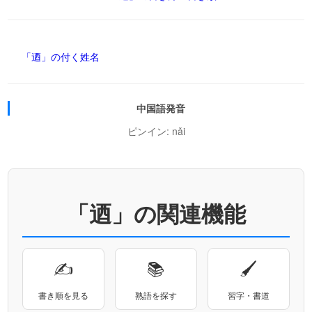
「迺」の付く姓名
中国語発音
ピンイン: nǎi
「迺」の関連機能
✍
📚
🖌
書き順を見る
熟語を探す
習字・書道