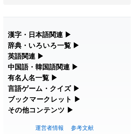
2026-08-05
「
蘇連
」を追加しました
User feedback
2026-07-30
「
康哲
」の読み方を追加しました
User feedback
2026-07-24
「
邪鬼
」のイメージを追加しました
User feedback
漢字・日本語関連
▶
漢字の読み方検索、手書き入力、書き順
辞典・いろいろ一覧
▶
2026-07-24
「
二匹
」のイメージを追加しました
User feedback
練習など、日本語学習に役立つツールを
部首・画数別の漢字一覧、熟語辞典、地
英語関連
▶
2026-07-24
「
貮
」のイメージを追加しました
User feedback
集めています。
名・駅名検索など、各種リファレンスツ
カタカナ語・略語の意味検索、発音記
中国語・韓国語関連
▶
2026-07-24
「
誤算
」のイメージを追加しました
User feedback
ールです。
号、リスニング練習など英語学習ツール
中国語のピンイン変換、韓国語の手書き
有名人名一覧
▶
人名漢字辞典 - 読み方検索
です。
入力など、アジア言語学習ツールです。
2026-07-24
「
堅牢
」のイメージを追加しました
User feedback
海外セレブやスポーツ選手の名前の読み
言語ゲーム・クイズ
▶
部首画数別漢字一覧
手書き漢字入力
方・発音を確認できます。
四字熟語パズルや漢字クイズなど、楽し
ブックマークレット
▶
2026-07-24
「
睦
」のイメージを追加しました
User feedback
カタカナ語の意味・発音・類語辞典
手書き中国語入力 変換ツール
常用漢字一覧
みながら学べるゲームです。
ブラウザに登録して、どのサイトからで
その他コンテンツ
▶
漢字の書き方・書き順 書き取り練習
海外有名人の苗字・名前一覧と発音
2026-07-24
「
利他
」のイメージを追加しました
User feedback
英語の発音記号一覧
ピンイン一覧表
も漢字や英語を検索できる便利ツールで
絵文字の意味、特殊記号の読み方など、
人名用漢字一覧
漢字ゲーム一覧
帳
🔊
2026-07-24
「
予約料
」のイメージを追加しました
User feedback
す。
運営者情報
参考文献
その他の便利ツールです。
英単語リスニングテスト