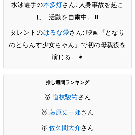
水泳選手の
本多灯
さん: 人身事故を起こ
し、活動を自粛中。⏸️
タレントの
はるな愛
さん: 映画『となり
のとらんす少女ちゃん』で初の母親役を
演じる。👩
推し週間ランキング
🥇
道枝駿祐
さん
🥈
藤原丈一郎
さん
🥉
佐久間大介
さん