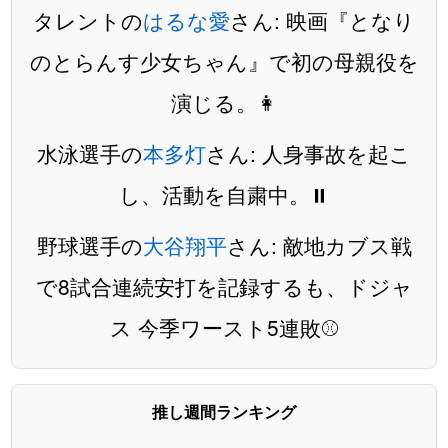
タレントの
はるな愛
さん: 映画『となり
のとらんす少女ちゃん』で初の母親役を
演じる。👩
水泳選手の
本多灯
さん: 人身事故を起こ
し、活動を自粛中。⏸️
野球選手の
大谷翔平
さん: 敵地カブス戦
で8試合連続安打を記録するも、ドジャ
ス 今季ワースト5連敗⚾️
推し週間ランキング