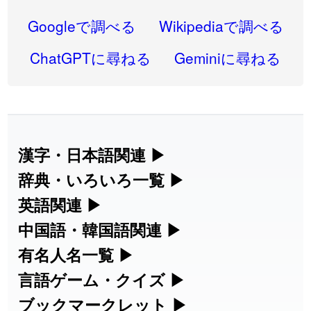
2026-08-06
「
禰
」のイメージを追加しました
User feedback
Googleで調べる
Wikipediaで調べる
2026-08-06
「
同位
」のイメージを追加しました
User feedback
ChatGPTに尋ねる
Geminiに尋ねる
2026-08-05
「
蘇連
」を追加しました
User feedback
2026-07-30
「
康哲
」の読み方を追加しました
User feedback
2026-07-24
「
邪鬼
」のイメージを追加しました
User feedback
漢字・日本語関連
▶
漢字の読み方検索、手書き入力、書き順
辞典・いろいろ一覧
▶
2026-07-24
「
二匹
」のイメージを追加しました
User feedback
練習など、日本語学習に役立つツールを
部首・画数別の漢字一覧、熟語辞典、地
英語関連
▶
2026-07-24
「
貮
」のイメージを追加しました
User feedback
集めています。
名・駅名検索など、各種リファレンスツ
カタカナ語・略語の意味検索、発音記
中国語・韓国語関連
▶
2026-07-24
「
誤算
」のイメージを追加しました
User feedback
ールです。
号、リスニング練習など英語学習ツール
中国語のピンイン変換、韓国語の手書き
有名人名一覧
▶
人名漢字辞典 - 読み方検索
です。
入力など、アジア言語学習ツールです。
2026-07-24
「
堅牢
」のイメージを追加しました
User feedback
海外セレブやスポーツ選手の名前の読み
言語ゲーム・クイズ
▶
部首画数別漢字一覧
手書き漢字入力
方・発音を確認できます。
四字熟語パズルや漢字クイズなど、楽し
ブックマークレット
▶
2026-07-24
「
睦
」のイメージを追加しました
User feedback
カタカナ語の意味・発音・類語辞典
手書き中国語入力 変換ツール