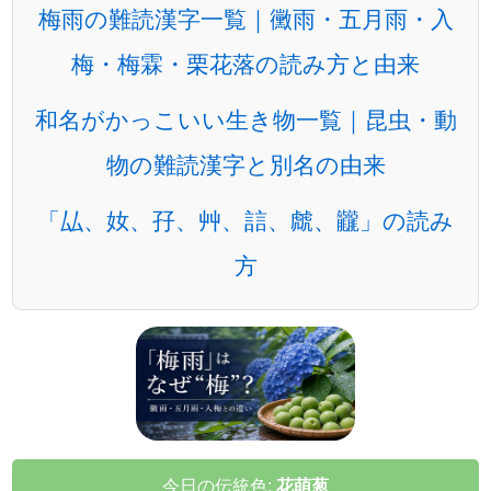
梅雨の難読漢字一覧｜黴雨・五月雨・入
梅・梅霖・栗花落の読み方と由来
和名がかっこいい生き物一覧｜昆虫・動
物の難読漢字と別名の由来
「厸、奻、孖、艸、誩、虤、龖」の読み
方
今日の伝統色:
花萌葱