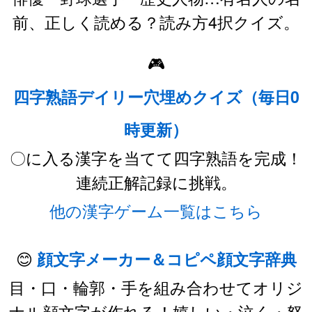
前、正しく読める？読み方4択クイズ。
🎮
四字熟語デイリー穴埋めクイズ（毎日0
時更新）
〇に入る漢字を当てて四字熟語を完成！
連続正解記録に挑戦。
他の漢字ゲーム一覧はこちら
😊
顔文字メーカー＆コピペ顔文字辞典
目・口・輪郭・手を組み合わせてオリジ
ナル顔文字が作れる！嬉しい・泣く・怒