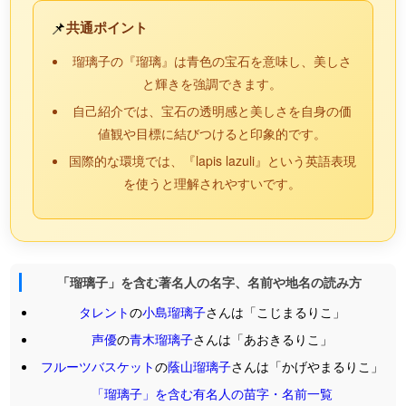
📌
共通ポイント
瑠璃子の『瑠璃』は青色の宝石を意味し、美しさ
と輝きを強調できます。
自己紹介では、宝石の透明感と美しさを自身の価
値観や目標に結びつけると印象的です。
国際的な環境では、『lapis lazuli』という英語表現
を使うと理解されやすいです。
「瑠璃子」を含む著名人の名字、名前や地名の読み方
タレント
の
小島瑠璃子
さんは「こじまるりこ」
声優
の
青木瑠璃子
さんは「あおきるりこ」
フルーツバスケット
の
蔭山瑠璃子
さんは「かげやまるりこ」
「瑠璃子」を含む有名人の苗字・名前一覧