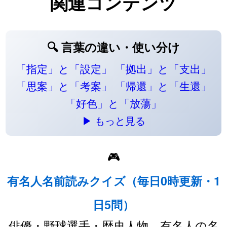
関連コンテンツ
🔍 言葉の違い・使い分け
「指定」と「設定」
「拠出」と「支出」
「思案」と「考案」
「帰還」と「生還」
「好色」と「放蕩」
▶ もっと見る
🎮
有名人名前読みクイズ（毎日0時更新・1
日5問）
俳優・野球選手・歴史人物…有名人の名