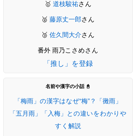
🥇
道枝駿祐
さん
🥈
藤原丈一郎
さん
🥉
佐久間大介
さん
番外 雨乃こさめさん
「推し」を登録
名前や漢字の小話 📓
「梅雨」の漢字はなぜ“梅”？「黴雨」
「五月雨」「入梅」との違いをわかりや
すく解説