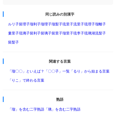
同じ読みの別漢字
ルリ子
留理子
瑠利子
瑠理子
瑠梨子
琉里子
流里子
琉理子
瑠離子
婁里子
琉璃子
留利子
留璃子
留里子
瑠里子
琉李子
琉璃湖
流梨子
留梨子
関連する言葉
「瑠〇〇」といえば？
「〇〇子」一覧
「るり」から始まる言葉
「りこ」で終わる言葉
熟語
「瑠」を含む二字熟語
「璃」を含む二字熟語