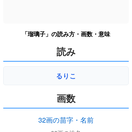
「瑠璃子」の読み方・画数・意味
読み
るりこ
画数
32画の苗字・名前