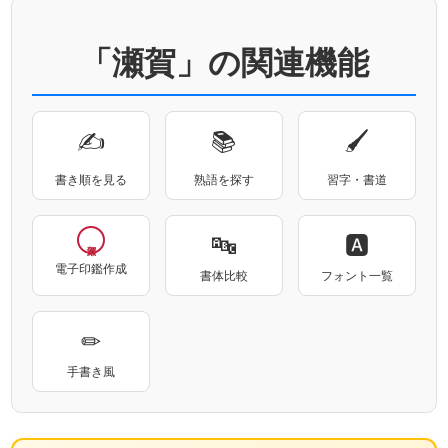
「瀬賀」の関連機能
✍
📚
🖌
書き順を見る
熟語を探す
習字・書道
🔤
🅰
電子印鑑作成
書体比較
フォント一覧
✏
手書き風