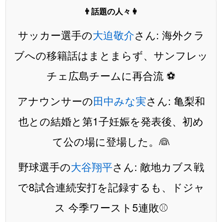
👨話題の人々👩
サッカー選手の
大迫敬介
さん: 海外クラ
ブへの移籍話はまとまらず、サンフレッ
チェ広島チームに再合流 ⚽️
アナウンサーの
田中みな実
さん: 亀梨和
也との結婚と第1子妊娠を発表後、初め
て公の場に登場した。👰
野球選手の
大谷翔平
さん: 敵地カブス戦
で8試合連続安打を記録するも、ドジャ
ス 今季ワースト5連敗⚾️