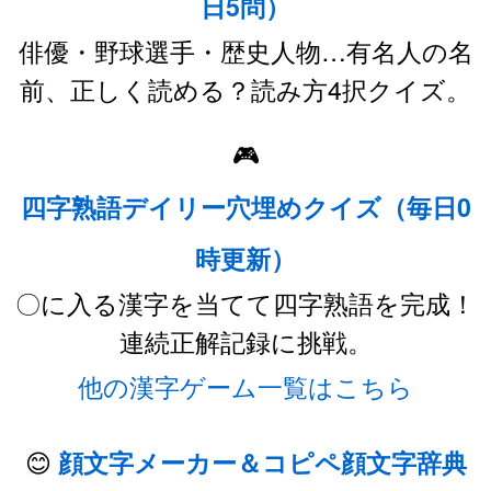
日5問）
俳優・野球選手・歴史人物…有名人の名
前、正しく読める？読み方4択クイズ。
🎮
四字熟語デイリー穴埋めクイズ（毎日0
時更新）
〇に入る漢字を当てて四字熟語を完成！
連続正解記録に挑戦。
他の漢字ゲーム一覧はこちら
😊
顔文字メーカー＆コピペ顔文字辞典