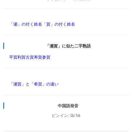
「瀬」の付く姓名
「賀」の付く姓名
「瀬賀」に似た二字熟語
平賀
利賀
古賀
寿賀
参賀
「瀬賀」と「奉賀」の違い
中国語発音
ピンイン: lài hè