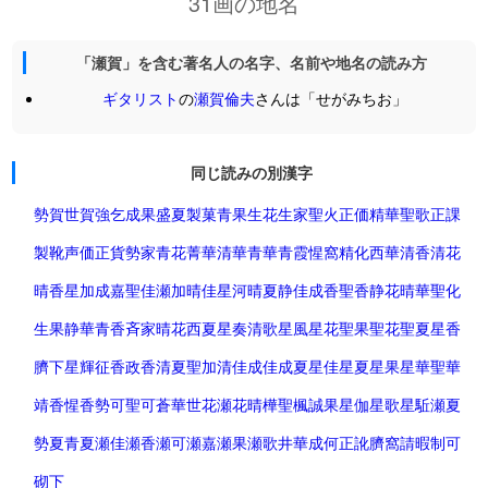
31画の地名
「瀬賀」を含む著名人の名字、名前や地名の読み方
ギタリスト
の
瀬賀倫夫
さんは「せがみちお」
同じ読みの別漢字
勢賀
世賀
強乞
成果
盛夏
製菓
青果
生花
生家
聖火
正価
精華
聖歌
正課
製靴
声価
正貨
勢家
青花
菁華
清華
青華
青霞
惺窩
精化
西華
清香
清花
晴香
星加
成嘉
聖佳
瀬加
晴佳
星河
晴夏
静佳
成香
聖香
静花
晴華
聖化
生果
静華
青香
斉家
晴花
西夏
星奏
清歌
星風
星花
聖果
聖花
聖夏
星香
臍下
星輝
征香
政香
清夏
聖加
清佳
成佳
成夏
星佳
星夏
星果
星華
聖華
靖香
惺香
勢可
聖可
蒼華
世花
瀬花
晴樺
聖楓
誠果
星伽
星歌
星駈
瀬夏
勢夏
青夏
瀬佳
瀬香
瀬可
瀬嘉
瀬果
瀬歌
井華
成何
正訛
臍窩
請暇
制可
砌下