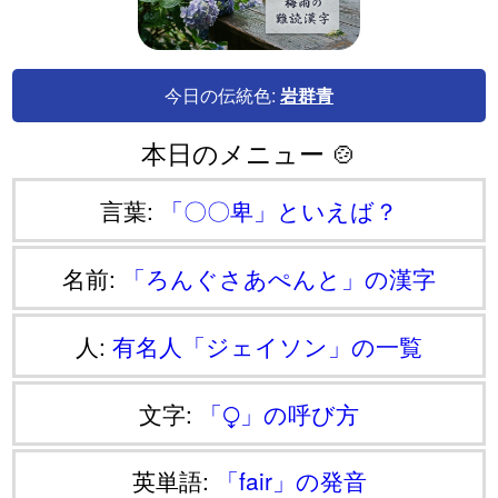
今日の伝統色:
岩群青
本日のメニュー 🍲
言葉:
「〇〇卑」といえば？
名前:
「ろんぐさあぺんと」の漢字
人:
有名人「ジェイソン」の一覧
文字:
「⧬」の呼び方
英単語:
「fair」の発音