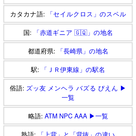
カタカナ語:
「セイルクロス」のスペル
国:
「赤道ギニア 🇬🇶」の地名
都道府県:
「長崎県」の地名
駅:
「ＪＲ伊東線」の駅名
俗語:
ズッ友
メンヘラ
バズる
ぴえん
▶
一覧
略語:
ATM
NPC
AAA
▶一覧
熟語:
「上背」と「背抜」の違い