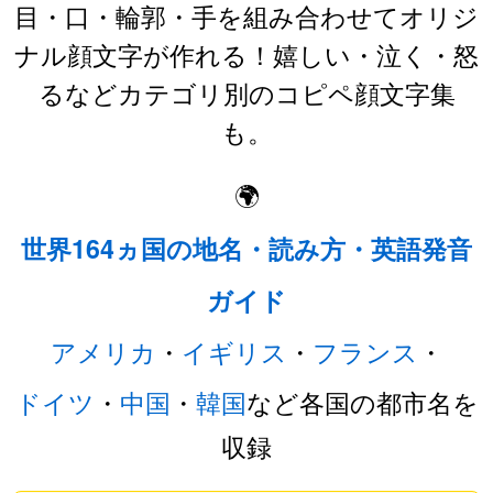
目・口・輪郭・手を組み合わせてオリジ
ナル顔文字が作れる！嬉しい・泣く・怒
るなどカテゴリ別のコピペ顔文字集
も。
🌍
世界164ヵ国の地名・読み方・英語発音
ガイド
アメリカ
・
イギリス
・
フランス
・
ドイツ
・
中国
・
韓国
など各国の都市名を
収録