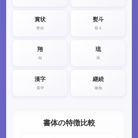
賞状
熨斗
賞状
熨斗
翔
琉
翔
琉
漢字
継続
漢字
継続
書体の特徴比較