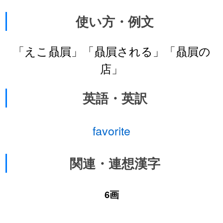
使い方・例文
「えこ贔屓」「贔屓される」「贔屓の
店」
英語・英訳
favorite
関連・連想漢字
6画