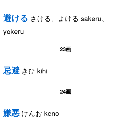
避ける
さける、よける sakeru、
yokeru
23画
忌避
きひ kihi
24画
嫌悪
けんお keno