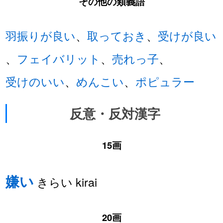
その他の類義語
羽振りが良い
、
取っておき
、
受けが良い
、
フェイバリット
、
売れっ子
、
受けのいい
、
めんこい
、
ポピュラー
反意・反対漢字
15画
嫌い
きらい kirai
20画