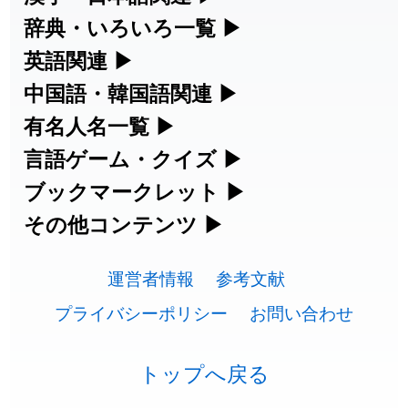
漢字の読み方検索、手書き入力、書き順
辞典・いろいろ一覧
▶
練習など、日本語学習に役立つツールを
部首・画数別の漢字一覧、熟語辞典、地
英語関連
▶
集めています。
名・駅名検索など、各種リファレンスツ
カタカナ語・略語の意味検索、発音記
中国語・韓国語関連
▶
ールです。
号、リスニング練習など英語学習ツール
中国語のピンイン変換、韓国語の手書き
有名人名一覧
▶
人名漢字辞典 - 読み方検索
です。
入力など、アジア言語学習ツールです。
海外セレブやスポーツ選手の名前の読み
言語ゲーム・クイズ
▶
部首画数別漢字一覧
手書き漢字入力
方・発音を確認できます。
四字熟語パズルや漢字クイズなど、楽し
ブックマークレット
▶
カタカナ語の意味・発音・類語辞典
手書き中国語入力 変換ツール
常用漢字一覧
みながら学べるゲームです。
ブラウザに登録して、どのサイトからで
その他コンテンツ
▶
漢字の書き方・書き順 書き取り練習
海外有名人の苗字・名前一覧と発音
英語の発音記号一覧
ピンイン一覧表
も漢字や英語を検索できる便利ツールで
絵文字の意味、特殊記号の読み方など、
人名用漢字一覧
漢字ゲーム一覧
帳
🔊
す。
運営者情報
参考文献
その他の便利ツールです。
英単語リスニングテスト
韓国語手書き入力
画数別なまえ漢字一覧
有名人名前読みクイズ（毎日更新）
プライバシーポリシー
お問い合わせ
ひらがなの書き方・書き順
プレミアリーグ選手名一覧
漢字読み方検索ブックマークレット
絵文字の意味と使い方
イメージ化する英単語の覚え方
外国語翻訳ツール
名前イメージイラスト一覧
四字熟語デイリー穴埋めクイズ（毎日
カタカナの書き方・書き順
WEリーグ選手名一覧
トップへ戻る
英語・カタカナ語意味検索ブックマー
トレンドワード・イメージギャラリ
英語の意味・発音の違い
更新）