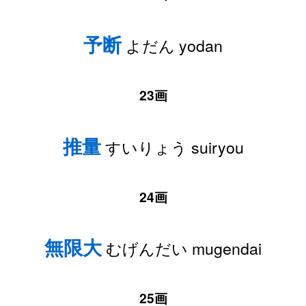
予断
よだん yodan
23画
推量
すいりょう suiryou
24画
無限大
むげんだい mugendai
25画