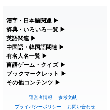
漢字・日本語関連
▶
漢字の読み方検索、手書き入力、書き順
辞典・いろいろ一覧
▶
練習など、日本語学習に役立つツールを
部首・画数別の漢字一覧、熟語辞典、地
英語関連
▶
集めています。
名・駅名検索など、各種リファレンスツ
カタカナ語・略語の意味検索、発音記
中国語・韓国語関連
▶
ールです。
号、リスニング練習など英語学習ツール
中国語のピンイン変換、韓国語の手書き
有名人名一覧
▶
人名漢字辞典 - 読み方検索
です。
入力など、アジア言語学習ツールです。
海外セレブやスポーツ選手の名前の読み
言語ゲーム・クイズ
▶
部首画数別漢字一覧
手書き漢字入力
方・発音を確認できます。
四字熟語パズルや漢字クイズなど、楽し
ブックマークレット
▶
カタカナ語の意味・発音・類語辞典
手書き中国語入力 変換ツール
常用漢字一覧
みながら学べるゲームです。
ブラウザに登録して、どのサイトからで
その他コンテンツ
▶
漢字の書き方・書き順 書き取り練習
海外有名人の苗字・名前一覧と発音
英語の発音記号一覧
ピンイン一覧表
も漢字や英語を検索できる便利ツールで
絵文字の意味、特殊記号の読み方など、
人名用漢字一覧
漢字ゲーム一覧
帳
🔊
す。
運営者情報
参考文献
その他の便利ツールです。
英単語リスニングテスト
韓国語手書き入力
画数別なまえ漢字一覧
有名人名前読みクイズ（毎日更新）
プライバシーポリシー
お問い合わせ
ひらがなの書き方・書き順
プレミアリーグ選手名一覧
漢字読み方検索ブックマークレット