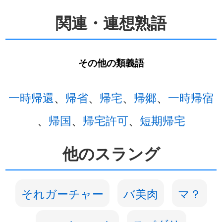
関連・連想熟語
その他の類義語
一時帰還
、
帰省
、
帰宅
、
帰郷
、
一時帰宿
、
帰国
、
帰宅許可
、
短期帰宅
他のスラング
それガーチャー
バ美肉
マ？