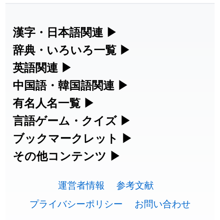
漢字・日本語関連
▶
漢字の読み方検索、手書き入力、書き順
辞典・いろいろ一覧
▶
練習など、日本語学習に役立つツールを
部首・画数別の漢字一覧、熟語辞典、地
英語関連
▶
集めています。
名・駅名検索など、各種リファレンスツ
カタカナ語・略語の意味検索、発音記
中国語・韓国語関連
▶
ールです。
号、リスニング練習など英語学習ツール
中国語のピンイン変換、韓国語の手書き
有名人名一覧
▶
人名漢字辞典 - 読み方検索
です。
入力など、アジア言語学習ツールです。
海外セレブやスポーツ選手の名前の読み
言語ゲーム・クイズ
▶
部首画数別漢字一覧
手書き漢字入力
方・発音を確認できます。
四字熟語パズルや漢字クイズなど、楽し
ブックマークレット
▶
カタカナ語の意味・発音・類語辞典
手書き中国語入力 変換ツール
常用漢字一覧
みながら学べるゲームです。
ブラウザに登録して、どのサイトからで
その他コンテンツ
▶
漢字の書き方・書き順 書き取り練習
海外有名人の苗字・名前一覧と発音
英語の発音記号一覧
ピンイン一覧表
も漢字や英語を検索できる便利ツールで
絵文字の意味、特殊記号の読み方など、
人名用漢字一覧
漢字ゲーム一覧
帳
🔊
す。
運営者情報
参考文献
その他の便利ツールです。
英単語リスニングテスト
韓国語手書き入力
画数別なまえ漢字一覧
有名人名前読みクイズ（毎日更新）
プライバシーポリシー
お問い合わせ
ひらがなの書き方・書き順
プレミアリーグ選手名一覧
漢字読み方検索ブックマークレット
絵文字の意味と使い方