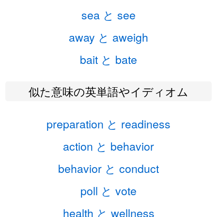
sea と see
away と aweigh
bait と bate
似た意味の英単語やイディオム
preparation と readiness
action と behavior
behavior と conduct
poll と vote
health と wellness