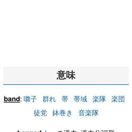
意味
:
囃子
群れ
帯
帯域
楽隊
楽団
band
徒党
鉢巻き
音楽隊