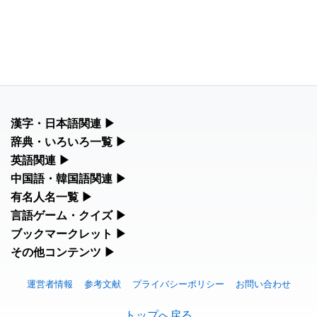
漢字・日本語関連
▶
漢字の読み方検索、手書き入力、書き順練習など、日本語学習に
辞典・いろいろ一覧
▶
役立つツールを集めています。
部首・画数別の漢字一覧、熟語辞典、地名・駅名検索など、各種
英語関連
▶
リファレンスツールです。
カタカナ語・略語の意味検索、発音記号、リスニング練習など英
中国語・韓国語関連
▶
人名漢字辞典 - 読み方検索
語学習ツールです。
中国語のピンイン変換、韓国語の手書き入力など、アジア言語学
有名人名一覧
▶
部首画数別漢字一覧
習ツールです。
手書き漢字入力
海外セレブやスポーツ選手の名前の読み方・発音を確認できま
言語ゲーム・クイズ
▶
カタカナ語の意味・発音・類語辞典
す。
常用漢字一覧
四字熟語パズルや漢字クイズなど、楽しみながら学べるゲームで
ブックマークレット
▶
手書き中国語入力 変換ツール
漢字の書き方・書き順 書き取り練習帳
す。
英語の発音記号一覧
ブラウザに登録して、どのサイトからでも漢字や英語を検索でき
その他コンテンツ
▶
海外有名人の苗字・名前一覧と発音 🔊
人名用漢字一覧
る便利ツールです。
ピンイン一覧表
絵文字の意味、特殊記号の読み方など、その他の便利ツールで
ひらがなの書き方・書き順
漢字ゲーム一覧
英単語リスニングテスト
す。
プレミアリーグ選手名一覧
運営者情報
参考文献
プライバシーポリシー
お問い合わせ
画数別なまえ漢字一覧
漢字読み方検索ブックマークレット
韓国語手書き入力
カタカナの書き方・書き順
有名人名前読みクイズ（毎日更新）
イメージ化する英単語の覚え方
絵文字の意味と使い方
トップへ戻る
WEリーグ選手名一覧