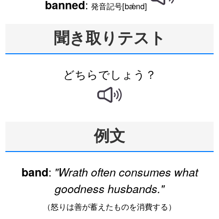
:
banned
発音記号[bǽnd]
聞き取りテスト
どちらでしょう？
例文
:
band
"Wrath often consumes what
goodness husbands."
（怒りは善が蓄えたものを消費する）