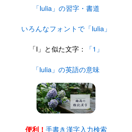
「Iulia」の習字・書道
いろんなフォントで「Iulia」
「I」と似た文字：
「1」
「Iulia」の英語の意味
手書き漢字入力検索
便利！