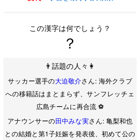
この漢字は何でしょう？
？
👨話題の人々👩
サッカー選手の
大迫敬介
さん: 海外クラブ
への移籍話はまとまらず、サンフレッチェ
広島チームに再合流 ⚽️
アナウンサーの
田中みな実
さん: 亀梨和也
との結婚と第1子妊娠を発表後、初めて公の