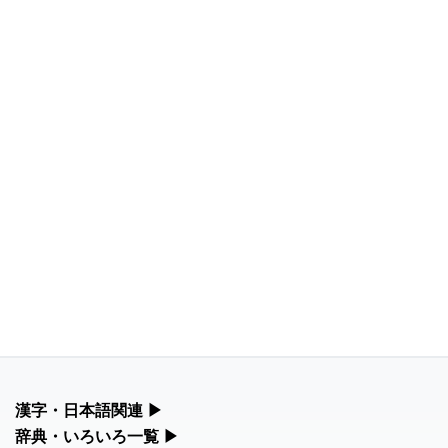
漢字・日本語関連
▶
漢字の読み方検索、手書き入力、書き順練習など、日本語学習に
辞典・いろいろ一覧
▶