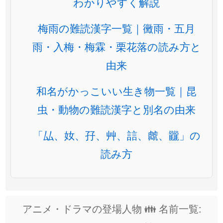
わかりやすく解説
梅雨の難読漢字一覧｜黴雨・五月
雨・入梅・梅霖・栗花落の読み方と
由来
和名がかっこいい生き物一覧｜昆
虫・動物の難読漢字と別名の由来
「厸、奻、孖、艸、誩、虤、龖」の
読み方
アニメ・ドラマの登場人物 👪 名前一覧: