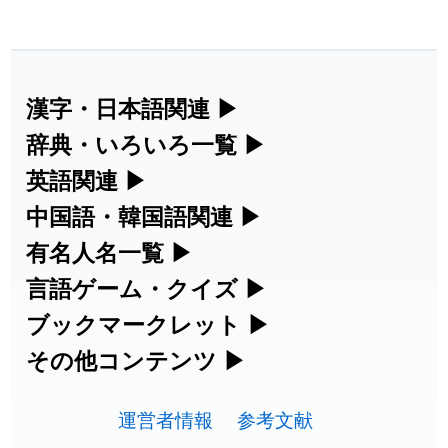
2026-08-06
「
海中公園
」のイメージを追加しまし
User
た
feedback
2026-08-06
「
啗
」のイメージを追加しました
User feedback
漢字・日本語関連
▶
漢字の読み方検索、手書き入力、書き順
辞典・いろいろ一覧
▶
2026-08-06
「
元旦
」のイメージを追加しました
User feedback
練習など、日本語学習に役立つツールを
部首・画数別の漢字一覧、熟語辞典、地
英語関連
▶
2026-08-06
「
矛
」のイメージを追加しました
User feedback
集めています。
名・駅名検索など、各種リファレンスツ
カタカナ語・略語の意味検索、発音記
中国語・韓国語関連
▶
ールです。
2026-08-06
「
旅行客
」のイメージを追加しました
User feedback
号、リスニング練習など英語学習ツール
中国語のピンイン変換、韓国語の手書き
有名人名一覧
▶
人名漢字辞典 - 読み方検索
です。
入力など、アジア言語学習ツールです。
海外セレブやスポーツ選手の名前の読み
言語ゲーム・クイズ
▶
2026-08-06
「
胆石
」のイメージを追加しました
User feedback
部首画数別漢字一覧
手書き漢字入力
方・発音を確認できます。
四字熟語パズルや漢字クイズなど、楽し
ブックマークレット
▶
カタカナ語の意味・発音・類語辞典
手書き中国語入力 変換ツール
2026-08-06
「
下取
」のイメージを追加しました
User feedback
常用漢字一覧
みながら学べるゲームです。
ブラウザに登録して、どのサイトからで
その他コンテンツ
▶
漢字の書き方・書き順 書き取り練習
海外有名人の苗字・名前一覧と発音
2026-08-06
英語の発音記号一覧
「
無性
」のイメージを追加しました
User feedback
ピンイン一覧表
も漢字や英語を検索できる便利ツールで
絵文字の意味、特殊記号の読み方など、
人名用漢字一覧
漢字ゲーム一覧
帳
🔊
す。
運営者情報
参考文献
その他の便利ツールです。
2026-08-06
「
黃
」のイメージを追加しました
User feedback
英単語リスニングテスト
韓国語手書き入力