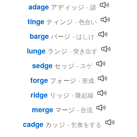
adage
アディッジ
- 諺
tinge
ティンジ
- 色合い
barge
バージ
- はしけ
lunge
ランジ
- 突き出す
sedge
セッジ
- スゲ
forge
フォージ
- 形成
ridge
リッジ
- 隆起線
merge
マージ
- 合流
cadge
カッジ
- 乞食をする