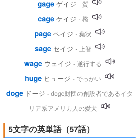
gage
ゲイジ
- 質
cage
ケイジ
- 檻
page
ペイジ
- 葉状
sage
セイジ
- 上智
wage
ウェイジ
- 遂行する
huge
ヒュージ
- でっかい
doge
ドージ
- doge財団の創設者であるイタ
リア系アメリカ人の愛犬
5文字の英単語（57語）