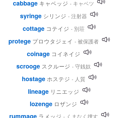
cabbage
キャベッジ
- キャベツ
syringe
シリンジ
- 注射器
cottage
コテイジ
- 別荘
protege
プロウタジェイ
- 被保護者
coinage
コイネイジ
scrooge
スクルージ
- 守銭奴
hostage
ホステジ
- 人質
lineage
リニエッジ
lozenge
ロザンジ
rummage
ラメッジ
- くまなく捜す