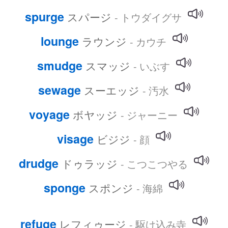
spurge
スパージ
- トウダイグサ
lounge
ラウンジ
- カウチ
smudge
スマッジ
- いぶす
sewage
スーエッジ
- 汚水
voyage
ボヤッジ
- ジャーニー
visage
ビジジ
- 顔
drudge
ドゥラッジ
- こつこつやる
sponge
スポンジ
- 海綿
refuge
レフィゥージ
- 駆け込み寺