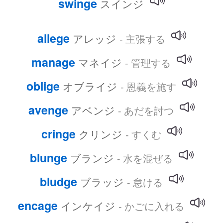
swinge
スインジ
allege
アレッジ
- 主張する
manage
マネイジ
- 管理する
oblige
オブライジ
- 恩義を施す
avenge
アベンジ
- あだを討つ
cringe
クリンジ
- すくむ
blunge
ブランジ
- 水を混ぜる
bludge
ブラッジ
- 怠ける
encage
インケイジ
- かごに入れる