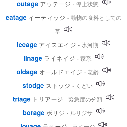
outage
アウテージ
- 停止状態
eatage
イーティッジ
- 動物の食料としての
草
iceage
アイスエイジ
- 氷河期
linage
ライネイジ
- 家系
oldage
オールドエイジ
- 老齢
stodge
ストッジ
- くどい
triage
トリアージ
- 緊急度の分類
borage
ボリジ
- ルリジサ
lovage
ラベージ
- ラベージ