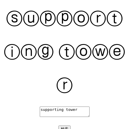
ⓢⓤⓟⓟⓞⓡⓣ
ⓘⓝⓖ ⓣⓞⓦⓔ
ⓡ