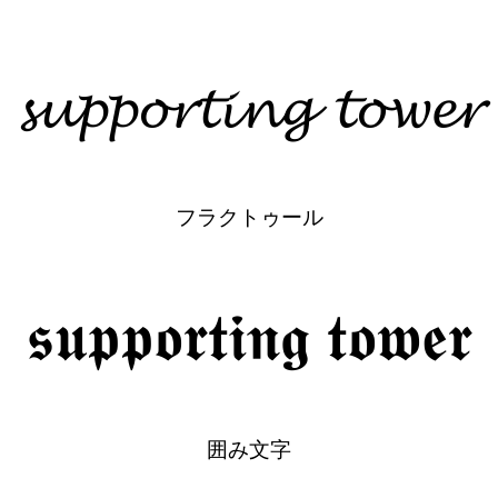
𝓼𝓾𝓹𝓹𝓸𝓻𝓽𝓲𝓷𝓰 𝓽𝓸𝔀𝓮𝓻
フラクトゥール
𝖘𝖚𝖕𝖕𝖔𝖗𝖙𝖎𝖓𝖌 𝖙𝖔𝖜𝖊𝖗
囲み文字