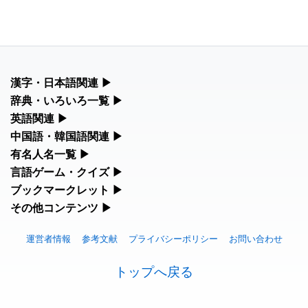
漢字・日本語関連
▶
漢字の読み方検索、手書き入力、書き順練習など、日本語学習に
辞典・いろいろ一覧
▶
役立つツールを集めています。
部首・画数別の漢字一覧、熟語辞典、地名・駅名検索など、各種
英語関連
▶
リファレンスツールです。
カタカナ語・略語の意味検索、発音記号、リスニング練習など英
中国語・韓国語関連
▶
人名漢字辞典 - 読み方検索
語学習ツールです。
中国語のピンイン変換、韓国語の手書き入力など、アジア言語学
有名人名一覧
▶
部首画数別漢字一覧
習ツールです。
手書き漢字入力
海外セレブやスポーツ選手の名前の読み方・発音を確認できま
言語ゲーム・クイズ
▶
カタカナ語の意味・発音・類語辞典
す。
常用漢字一覧
四字熟語パズルや漢字クイズなど、楽しみながら学べるゲームで
ブックマークレット
▶
手書き中国語入力 変換ツール
漢字の書き方・書き順 書き取り練習帳
す。
英語の発音記号一覧
ブラウザに登録して、どのサイトからでも漢字や英語を検索でき
その他コンテンツ
▶
海外有名人の苗字・名前一覧と発音 🔊
人名用漢字一覧
る便利ツールです。
ピンイン一覧表
絵文字の意味、特殊記号の読み方など、その他の便利ツールで
ひらがなの書き方・書き順
漢字ゲーム一覧
英単語リスニングテスト
す。
プレミアリーグ選手名一覧
運営者情報
参考文献
プライバシーポリシー
お問い合わせ
画数別なまえ漢字一覧
漢字読み方検索ブックマークレット
韓国語手書き入力
カタカナの書き方・書き順
有名人名前読みクイズ（毎日更新）
イメージ化する英単語の覚え方
絵文字の意味と使い方
WEリーグ選手名一覧
トップへ戻る
名前イメージイラスト一覧
英語・カタカナ語意味検索ブックマークレット
外国語翻訳ツール
スラングの意味・語源・例文・英語・類語・反対語辞書
四字熟語デイリー穴埋めクイズ（毎日更新）
英語の意味・発音の違い
トレンドワード・イメージギャラリー
東京オリンピック選手名一覧
イメージ・印象から漢字や熟語を探す
特殊文字・記号検索ブックマークレット