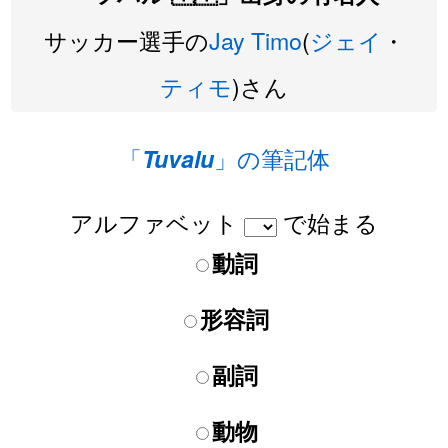
サッカー選手の
Jay
Timo
(
ジェイ
・
ティモ
)さん
「
」の筆記体
Tuvalu
アルファベット
で始まる
動詞
形容詞
副詞
動物