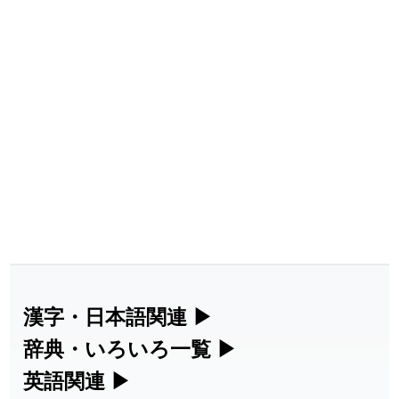
漢字・日本語関連
▶
辞典・いろいろ一覧
▶
漢字の読み方検索、手書き入力、書き順
英語関連
▶
部首・画数別の漢字一覧、熟語辞典、地
練習など、日本語学習に役立つツールを