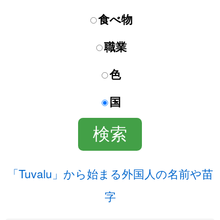
食べ物
職業
色
国
「Tuvalu」から始まる外国人の名前や苗
字