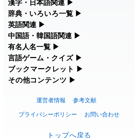
漢字・日本語関連
▶
辞典・いろいろ一覧
▶
漢字の読み方検索、手書き入力、書き順
英語関連
▶
部首・画数別の漢字一覧、熟語辞典、地
練習など、日本語学習に役立つツールを
中国語・韓国語関連
▶
カタカナ語・略語の意味検索、発音記
名・駅名検索など、各種リファレンスツ
集めています。
有名人名一覧
▶
中国語のピンイン変換、韓国語の手書き
号、リスニング練習など英語学習ツール
ールです。
人名漢字辞典 - 読み方検索
言語ゲーム・クイズ
▶
海外セレブやスポーツ選手の名前の読み
入力など、アジア言語学習ツールです。
です。
部首画数別漢字一覧
ブックマークレット
▶
四字熟語パズルや漢字クイズなど、楽し
方・発音を確認できます。
手書き漢字入力
手書き中国語入力 変換ツール
カタカナ語の意味・発音・類語辞典
その他コンテンツ
▶
ブラウザに登録して、どのサイトからで
みながら学べるゲームです。
常用漢字一覧
海外有名人の苗字・名前一覧と発音
漢字の書き方・書き順 書き取り練習
絵文字の意味、特殊記号の読み方など、
も漢字や英語を検索できる便利ツールで
ピンイン一覧表
英語の発音記号一覧
漢字ゲーム一覧
運営者情報
参考文献
🔊
人名用漢字一覧
帳
その他の便利ツールです。
す。
韓国語手書き入力
英単語リスニングテスト
プライバシーポリシー
お問い合わせ
有名人名前読みクイズ（毎日更新）
プレミアリーグ選手名一覧
画数別なまえ漢字一覧
ひらがなの書き方・書き順
絵文字の意味と使い方
漢字読み方検索ブックマークレット
外国語翻訳ツール
イメージ化する英単語の覚え方
四字熟語デイリー穴埋めクイズ（毎日
トップへ戻る
WEリーグ選手名一覧
名前イメージイラスト一覧
カタカナの書き方・書き順