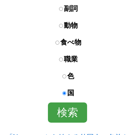
副詞
動物
食べ物
職業
色
国