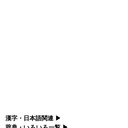
漢字・日本語関連
▶
辞典・いろいろ一覧
▶
漢字の読み方検索、手書き入力、書き順練習な