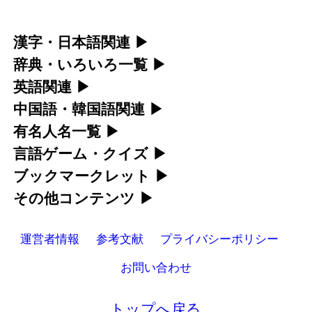
漢字・日本語関連
▶
辞典・いろいろ一覧
▶
漢字の読み方検索、手書き入力、書き順練習な
英語関連
▶
部首・画数別の漢字一覧、熟語辞典、地名・駅
ど、日本語学習に役立つツールを集めていま
中国語・韓国語関連
▶
カタカナ語・略語の意味検索、発音記号、リス
名検索など、各種リファレンスツールです。
す。
有名人名一覧
▶
中国語のピンイン変換、韓国語の手書き入力な
ニング練習など英語学習ツールです。
言語ゲーム・クイズ
▶
部首画数別漢字一覧
海外セレブやスポーツ選手の名前の読み方・発
人名漢字辞典 - 読み方検索
ど、アジア言語学習ツールです。
ブックマークレット
▶
カタカナ語の意味・発音・類語辞典
四字熟語パズルや漢字クイズなど、楽しみなが
音を確認できます。
常用漢字一覧
手書き漢字入力
その他コンテンツ
▶
手書き中国語入力 変換ツール
ブラウザに登録して、どのサイトからでも漢字
ら学べるゲームです。
英語の発音記号一覧
人名用漢字一覧
海外有名人の苗字・名前一覧と発音 🔊
漢字の書き方・書き順 書き取り練習帳
絵文字の意味、特殊記号の読み方など、その他
や英語を検索できる便利ツールです。
ピンイン一覧表
運営者情報
参考文献
プライバシーポリシー
英単語リスニングテスト
漢字ゲーム一覧
の便利ツールです。
画数別なまえ漢字一覧
プレミアリーグ選手名一覧
ひらがなの書き方・書き順
韓国語手書き入力
漢字読み方検索ブックマークレット
お問い合わせ
イメージ化する英単語の覚え方
有名人名前読みクイズ（毎日更新）
名前イメージイラスト一覧
WEリーグ選手名一覧
カタカナの書き方・書き順
絵文字の意味と使い方
外国語翻訳ツール
英語・カタカナ語意味検索ブックマークレ
英語の意味・発音の違い
四字熟語デイリー穴埋めクイズ（毎日更
トップへ戻る