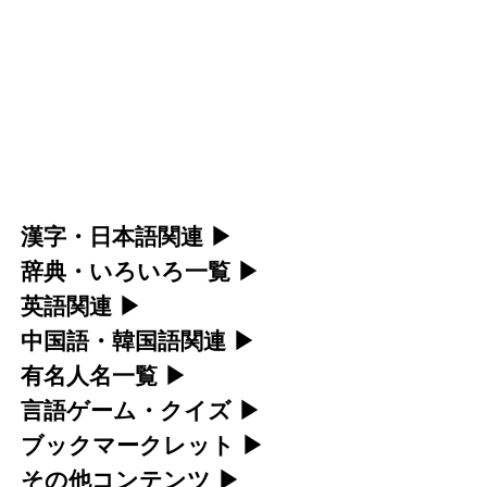
漢字・日本語関連
▶
辞典・いろいろ一覧
▶
漢字の読み方検索、手書き入力、書き順練習な
英語関連
▶
部首・画数別の漢字一覧、熟語辞典、地名・駅
ど、日本語学習に役立つツールを集めていま
中国語・韓国語関連
▶
カタカナ語・略語の意味検索、発音記号、リス
名検索など、各種リファレンスツールです。
す。
有名人名一覧
▶
中国語のピンイン変換、韓国語の手書き入力な
ニング練習など英語学習ツールです。
言語ゲーム・クイズ
▶
部首画数別漢字一覧
海外セレブやスポーツ選手の名前の読み方・発
人名漢字辞典 - 読み方検索
ど、アジア言語学習ツールです。
ブックマークレット
▶
カタカナ語の意味・発音・類語辞典
四字熟語パズルや漢字クイズなど、楽しみなが
音を確認できます。
常用漢字一覧
手書き漢字入力
その他コンテンツ
▶
手書き中国語入力 変換ツール
ブラウザに登録して、どのサイトからでも漢字
ら学べるゲームです。