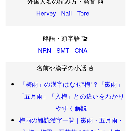
外国人名の読み方・発音 👱
Hervey
Nail
Tore
略語・頭字語 🚾
NRN
SMT
CNA
名前や漢字の小話 📓
「梅雨」の漢字はなぜ“梅”？「黴雨」
「五月雨」「入梅」との違いをわかり
やすく解説
梅雨の難読漢字一覧｜黴雨・五月雨・