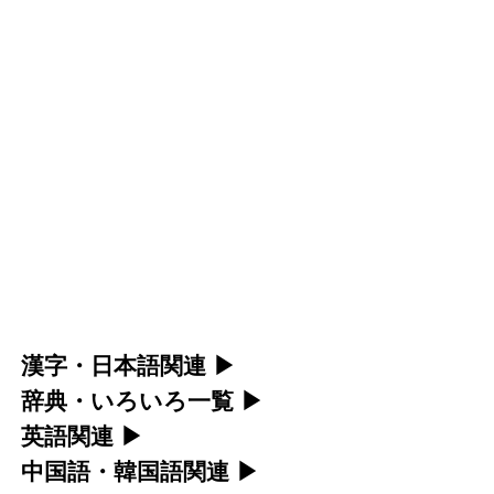
漢字・日本語関連
▶
辞典・いろいろ一覧
▶
漢字の読み方検索、手書き入力、書き順練習な
英語関連
▶
部首・画数別の漢字一覧、熟語辞典、地名・駅
ど、日本語学習に役立つツールを集めていま
中国語・韓国語関連
▶
カタカナ語・略語の意味検索、発音記号、リス
名検索など、各種リファレンスツールです。
す。