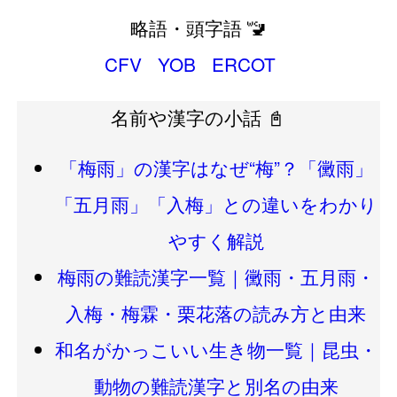
略語・頭字語 🚾
CFV
YOB
ERCOT
名前や漢字の小話 📓
「梅雨」の漢字はなぜ“梅”？「黴雨」
「五月雨」「入梅」との違いをわかり
やすく解説
梅雨の難読漢字一覧｜黴雨・五月雨・
入梅・梅霖・栗花落の読み方と由来
和名がかっこいい生き物一覧｜昆虫・
動物の難読漢字と別名の由来