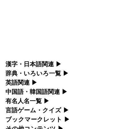
漢字・日本語関連
▶
辞典・いろいろ一覧
▶
漢字の読み方検索、手書き入力、書き順練習な
英語関連
▶
部首・画数別の漢字一覧、熟語辞典、地名・駅
ど、日本語学習に役立つツールを集めていま
中国語・韓国語関連
▶
カタカナ語・略語の意味検索、発音記号、リス
名検索など、各種リファレンスツールです。
す。
有名人名一覧
▶
中国語のピンイン変換、韓国語の手書き入力な
ニング練習など英語学習ツールです。
言語ゲーム・クイズ
▶
部首画数別漢字一覧
海外セレブやスポーツ選手の名前の読み方・発
人名漢字辞典 - 読み方検索
ど、アジア言語学習ツールです。
ブックマークレット
▶
カタカナ語の意味・発音・類語辞典
四字熟語パズルや漢字クイズなど、楽しみなが
音を確認できます。
常用漢字一覧
手書き漢字入力
その他コンテンツ
▶
手書き中国語入力 変換ツール
ブラウザに登録して、どのサイトからでも漢字