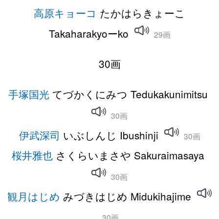
高原キョーコ
たかはらきょーこ
Takaharakyoーko
29画
30画
手塚国光
てづかくにみつ Tedukakunimitsu
30画
伊武深司
いぶしんじ Ibushinji
30画
桜井雅也
さくらいまさや Sakuraimasaya
30画
観月はじめ
みづきはじめ Midukihajime
30画