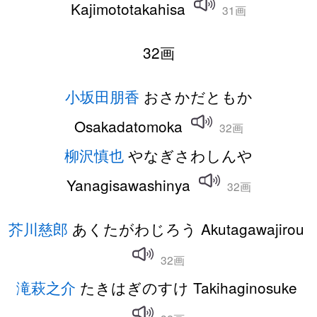
Kajimototakahisa
31画
32画
小坂田朋香
おさかだともか
Osakadatomoka
32画
柳沢慎也
やなぎさわしんや
Yanagisawashinya
32画
芥川慈郎
あくたがわじろう Akutagawajirou
32画
滝萩之介
たきはぎのすけ Takihaginosuke