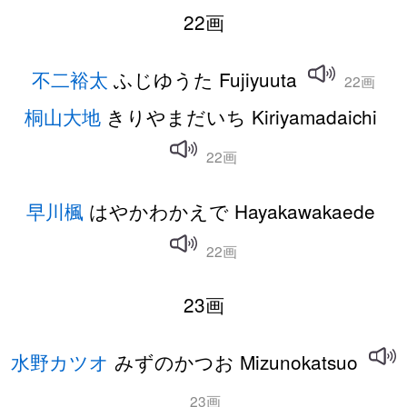
22画
不二裕太
ふじゆうた Fujiyuuta
22画
桐山大地
きりやまだいち Kiriyamadaichi
22画
早川楓
はやかわかえで Hayakawakaede
22画
23画
水野カツオ
みずのかつお Mizunokatsuo
23画