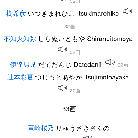
32画
樹希彦
いつきまれひこ Itsukimarehiko
32画
不知火知弥
しらぬいともや Shiranuitomoya
32画
伊達男児
だてだんじ Datedanji
32画
辻本彩夏
つじもとあやか Tsujimotoayaka
32画
33画
竜崎桜乃
りゅうざきさくの