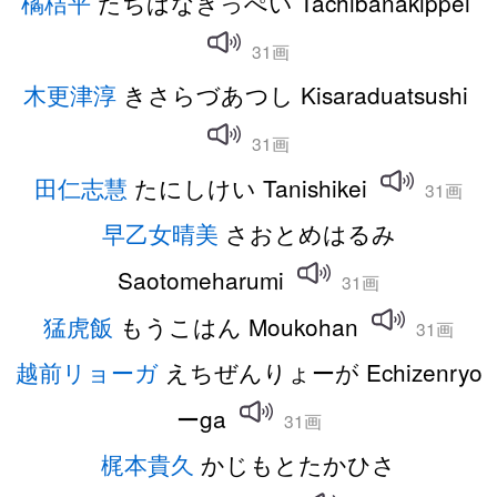
橘桔平
たちばなきっぺい Tachibanakippei
31画
木更津淳
きさらづあつし Kisaraduatsushi
31画
田仁志慧
たにしけい Tanishikei
31画
早乙女晴美
さおとめはるみ
Saotomeharumi
31画
猛虎飯
もうこはん Moukohan
31画
越前リョーガ
えちぜんりょーが Echizenryo
ーga
31画
梶本貴久
かじもとたかひさ