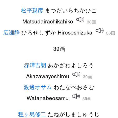
松平親彦
まつだいらちかひこ
Matsudairachikahiko
38画
広瀬静
ひろせしずか Hiroseshizuka
38画
39画
赤澤吉朗
あかざわよしろう
Akazawayoshirou
39画
渡邊オサム
わたなべおさむ
Watanabeosamu
39画
種ヶ島修二
たねがしましゅうじ