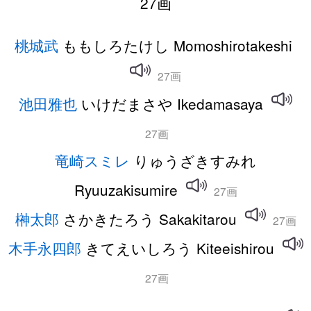
27画
桃城武
ももしろたけし Momoshirotakeshi
27画
池田雅也
いけだまさや Ikedamasaya
27画
竜崎スミレ
りゅうざきすみれ
Ryuuzakisumire
27画
榊太郎
さかきたろう Sakakitarou
27画
木手永四郎
きてえいしろう Kiteeishirou
27画