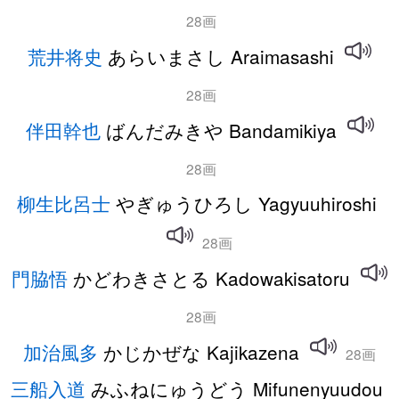
28画
荒井将史
あらいまさし Araimasashi
28画
伴田幹也
ばんだみきや Bandamikiya
28画
柳生比呂士
やぎゅうひろし Yagyuuhiroshi
28画
門脇悟
かどわきさとる Kadowakisatoru
28画
加治風多
かじかぜな Kajikazena
28画
三船入道
みふねにゅうどう Mifunenyuudou