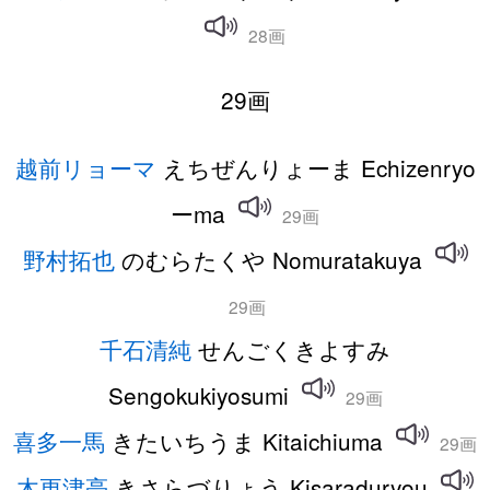
28画
29画
越前リョーマ
えちぜんりょーま Echizenryo
ーma
29画
野村拓也
のむらたくや Nomuratakuya
29画
千石清純
せんごくきよすみ
Sengokukiyosumi
29画
喜多一馬
きたいちうま Kitaichiuma
29画
木更津亮
きさらづりょう Kisaraduryou