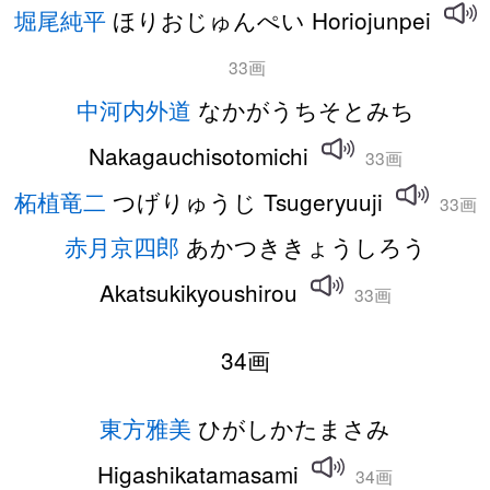
堀尾純平
ほりおじゅんぺい Horiojunpei
33画
中河内外道
なかがうちそとみち
Nakagauchisotomichi
33画
柘植竜二
つげりゅうじ Tsugeryuuji
33画
赤月京四郎
あかつききょうしろう
Akatsukikyoushirou
33画
34画
東方雅美
ひがしかたまさみ
Higashikatamasami
34画