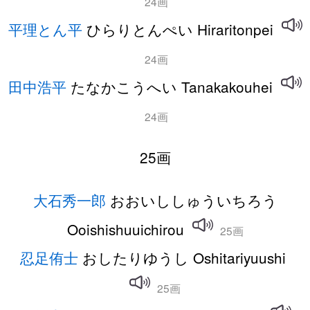
24画
平理とん平
ひらりとんぺい Hiraritonpei
24画
田中浩平
たなかこうへい Tanakakouhei
24画
25画
大石秀一郎
おおいししゅういちろう
Ooishishuuichirou
25画
忍足侑士
おしたりゆうし Oshitariyuushi
25画