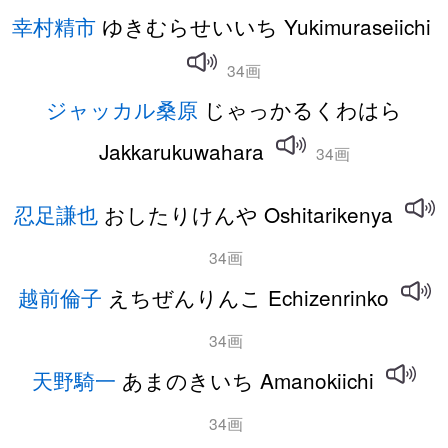
幸村精市
ゆきむらせいいち Yukimuraseiichi
34画
ジャッカル桑原
じゃっかるくわはら
Jakkarukuwahara
34画
忍足謙也
おしたりけんや Oshitarikenya
34画
越前倫子
えちぜんりんこ Echizenrinko
34画
天野騎一
あまのきいち Amanokiichi
34画