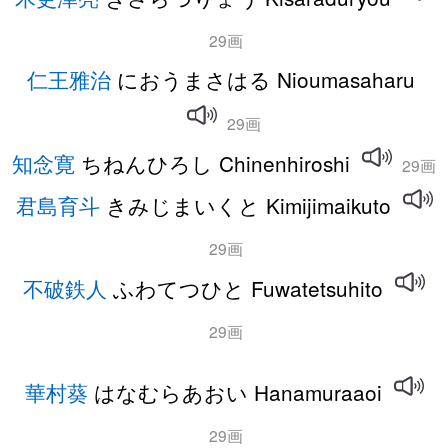
29画
仁王雅治
におうまさはる Nioumasaharu
29画
知念寛
ちねんひろし Chinenhiroshi
29画
君島育斗
きみじまいくと Kimijimaikuto
29画
不破鉄人
ふわてつひと Fuwatetsuhito
29画
華村葵
はなむらあおい Hanamuraaoi
29画