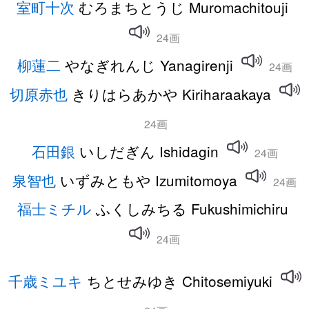
室町十次
むろまちとうじ Muromachitouji
24画
柳蓮二
やなぎれんじ Yanagirenji
24画
切原赤也
きりはらあかや Kiriharaakaya
24画
石田銀
いしだぎん Ishidagin
24画
泉智也
いずみともや Izumitomoya
24画
福士ミチル
ふくしみちる Fukushimichiru
24画
千歳ミユキ
ちとせみゆき Chitosemiyuki