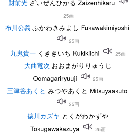
財前光
ざいぜんひかる Zaizenhikaru
25画
布川公義
ふかわきみよし Fukawakimiyoshi
25画
九鬼貴一
くききいち Kukikiichi
25画
大曲竜次
おおまがりりゅうじ
Oomagariryuuji
25画
三津谷あくと
みつやあくと Mitsuyaakuto
25画
徳川カズヤ
とくがわかずや
Tokugawakazuya
25画