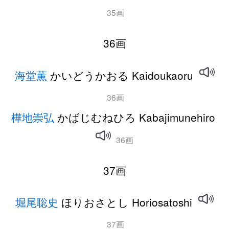
35画
36画
海堂薫
かいどうかおる Kaidoukaoru
36画
樺地崇弘
かばじむねひろ Kabajimunehiro
36画
37画
堀尾聡史
ほりおさとし Horiosatoshi
37画