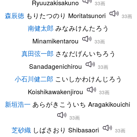
Ryuuzakisakuno
33画
森辰徳
もりたつのり Moritatsunori
33画
南健太郎
みなみけんたろう
Minamikentarou
33画
真田弦一郎
さなだげんいちろう
Sanadagenichirou
33画
小石川健二郎
こいしかわけんじろう
Koishikawakenjirou
33画
新垣浩一
あらがきこういち Aragakikouichi
33画
芝砂織
しばさおり Shibasaori
33画