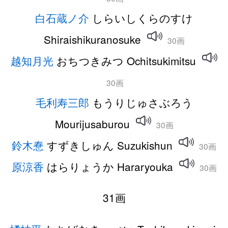
白石蔵ノ介
しらいしくらのすけ
Shiraishikuranosuke
30画
越知月光
おちつきみつ Ochitsukimitsu
30画
毛利寿三郎
もうりじゅさぶろう
Mourijusaburou
30画
鈴木惷
すずきしゅん Suzukishun
30画
原涼香
はらりょうか Hararyouka
30画
31画