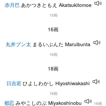
赤月巴
あかつきともえ Akatsukitomoe
15画
16画
丸井ブン太
まるいぶんた Maruibunta
16画
18画
日吉若
ひよしわかし Hiyoshiwakashi
18画
都忍
みやこしのぶ Miyakoshinobu
18画