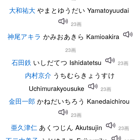
大和祐大
やまとゆうだい Yamatoyuudai
23画
神尾アキラ
かみおあきら Kamioakira
23画
石田鉄
いしだてつ Ishidatetsu
23画
内村京介
うちむらきょうすけ
Uchimurakyousuke
23画
金田一郎
かねだいちろう Kanedaichirou
23画
亜久津仁
あくつじん Akutsujin
23画