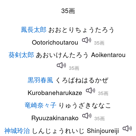
35画
鳳長太郎
おおとりちょうたろう
Ootorichoutarou
35画
葵剣太郎
あおいけんたろう Aoikentarou
35画
黒羽春風
くろばねはるかぜ
Kurobaneharukaze
35画
竜崎奈々子
りゅうざきななこ
Ryuuzakinanako
35画
神城玲治
しんじょうれいじ Shinjoureiji