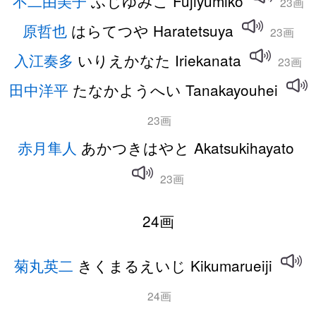
不二由美子
ふじゆみこ Fujiyumiko
23画
原哲也
はらてつや Haratetsuya
23画
入江奏多
いりえかなた Iriekanata
23画
田中洋平
たなかようへい Tanakayouhei
23画
赤月隼人
あかつきはやと Akatsukihayato
23画
24画
菊丸英二
きくまるえいじ Kikumarueiji
24画