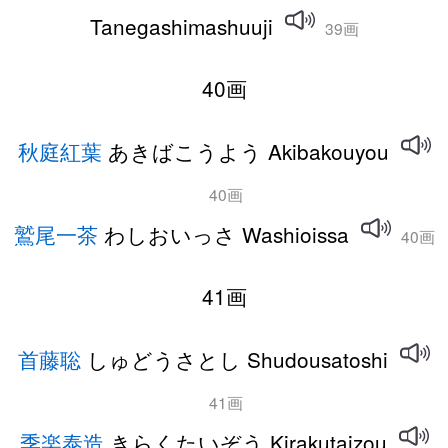
Tanegashimashuuji
39画
40画
秋庭紅葉
あきばこうよう Akibakouyou
40画
鷲尾一茶
わしおいっさ Washioissa
40画
41画
首藤聡
しゅどうさとし Shudousatoshi
41画
季楽泰造
きらくたいぞう Kirakutaizou