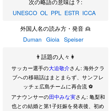
次の略語の意味は？:
UNESCO
OL
PPL
ESTR
ICCA
外国人名の読み方・発音 👱
Duman
Gioia
Speiser
👨話題の人々👩
サッカー選手の
大迫敬介
さん: 海外クラ
ブへの移籍話はまとまらず、サンフレ
ッチェ広島チームに再合流 ⚽️
アナウンサーの
田中みな実
さん: 亀梨和
也との結婚と第1子妊娠を発表後、初め