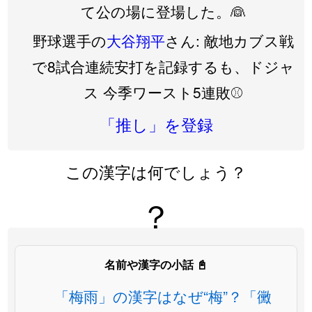
て公の場に登場した。👰
野球選手の
大谷翔平
さん: 敵地カブス戦
で8試合連続安打を記録するも、ドジャ
ス 今季ワースト5連敗⚾️
「推し」を登録
この漢字は何でしょう？
？
名前や漢字の小話 📓
「梅雨」の漢字はなぜ“梅”？「黴