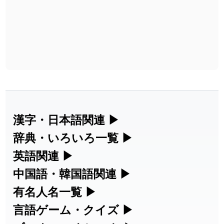
漢字・日本語関連
▶
漢字の読み方検索、手書き入力、書き順
辞典・いろいろ一覧
▶
練習など、日本語学習に役立つツールを
部首・画数別の漢字一覧、熟語辞典、地
英語関連
▶
集めています。
名・駅名検索など、各種リファレンスツ
カタカナ語・略語の意味検索、発音記
中国語・韓国語関連
▶
ールです。
号、リスニング練習など英語学習ツール
中国語のピンイン変換、韓国語の手書き
有名人名一覧
▶
人名漢字辞典 - 読み方検索
です。
入力など、アジア言語学習ツールです。
海外セレブやスポーツ選手の名前の読み
言語ゲーム・クイズ
▶
部首画数別漢字一覧
手書き漢字入力
方・発音を確認できます。