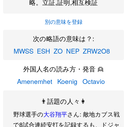
略。立証,証明,相互検証
別の意味を登録
次の略語の意味は？:
MWSS
ESH
ZO
NEP
ZRW2O8
外国人名の読み方・発音 👱
Amenemhet
Koenig
Octavio
👨話題の人々👩
野球選手の
大谷翔平
さん: 敵地カブス戦
で8試合連続安打を記録するも、ドジャ