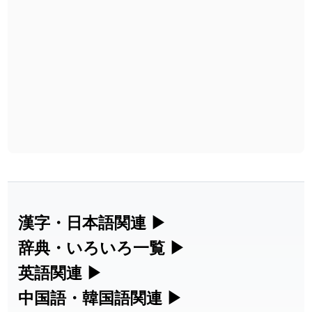
漢字・日本語関連
▶
漢字の読み方検索、手書き入力、書き順
辞典・いろいろ一覧
▶
練習など、日本語学習に役立つツールを
部首・画数別の漢字一覧、熟語辞典、地
英語関連
▶
集めています。
名・駅名検索など、各種リファレンスツ
カタカナ語・略語の意味検索、発音記
中国語・韓国語関連
▶