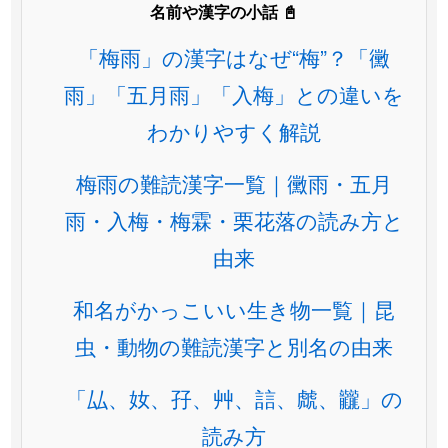
名前や漢字の小話 📓
「梅雨」の漢字はなぜ“梅”？「黴
雨」「五月雨」「入梅」との違いを
わかりやすく解説
梅雨の難読漢字一覧｜黴雨・五月
雨・入梅・梅霖・栗花落の読み方と
由来
和名がかっこいい生き物一覧｜昆
虫・動物の難読漢字と別名の由来
「厸、奻、孖、艸、誩、虤、龖」の
読み方