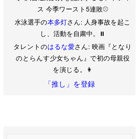
ス 今季ワースト5連敗⚾️
水泳選手の
本多灯
さん: 人身事故を起こ
し、活動を自粛中。⏸️
タレントの
はるな愛
さん: 映画『となり
のとらんす少女ちゃん』で初の母親役
を演じる。👩
「推し」を登録