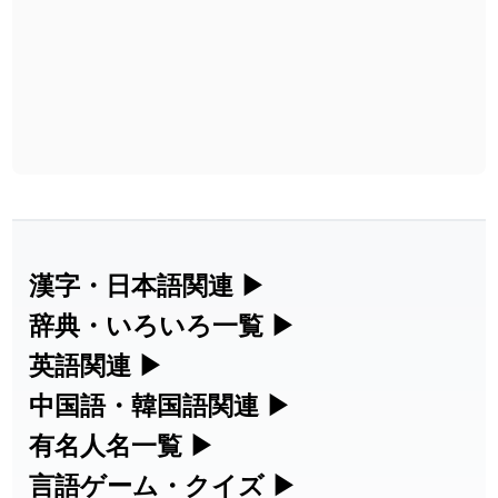
漢字・日本語関連
▶
漢字の読み方検索、手書き入力、書き順
辞典・いろいろ一覧
▶
練習など、日本語学習に役立つツールを
部首・画数別の漢字一覧、熟語辞典、地
英語関連
▶
集めています。
名・駅名検索など、各種リファレンスツ
カタカナ語・略語の意味検索、発音記
中国語・韓国語関連
▶
ールです。
号、リスニング練習など英語学習ツール
中国語のピンイン変換、韓国語の手書き
有名人名一覧
▶
人名漢字辞典 - 読み方検索
です。
入力など、アジア言語学習ツールです。
海外セレブやスポーツ選手の名前の読み
言語ゲーム・クイズ
▶
部首画数別漢字一覧