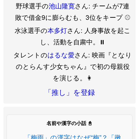
野球選手の
池山隆寛
さん: チームが7連
敗で借金9に膨らむも、3位をキープ ⚾️
水泳選手の
本多灯
さん: 人身事故を起こ
し、活動を自粛中。⏸️
タレントの
はるな愛
さん: 映画『となり
のとらんす少女ちゃん』で初の母親役
を演じる。👩
「推し」を登録
名前や漢字の小話 📓
「梅雨」の漢字はなぜ“梅”？「黴