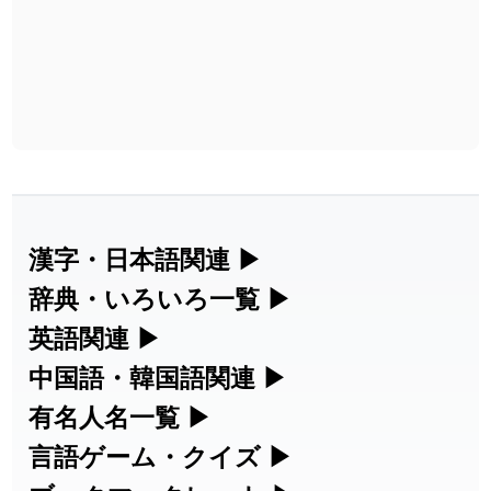
漢字・日本語関連
▶
漢字の読み方検索、手書き入力、書き順
辞典・いろいろ一覧
▶
練習など、日本語学習に役立つツールを
部首・画数別の漢字一覧、熟語辞典、地
英語関連
▶
集めています。
名・駅名検索など、各種リファレンスツ
カタカナ語・略語の意味検索、発音記
中国語・韓国語関連
▶
ールです。
号、リスニング練習など英語学習ツール
中国語のピンイン変換、韓国語の手書き
有名人名一覧
▶
人名漢字辞典 - 読み方検索
です。
入力など、アジア言語学習ツールです。
海外セレブやスポーツ選手の名前の読み
言語ゲーム・クイズ
▶
部首画数別漢字一覧
手書き漢字入力
方・発音を確認できます。
四字熟語パズルや漢字クイズなど、楽し