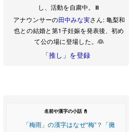
し、活動を自粛中。⏸️
アナウンサーの
田中みな実
さん: 亀梨和
也との結婚と第1子妊娠を発表後、初め
て公の場に登場した。👰
「推し」を登録
名前や漢字の小話 📓
「梅雨」の漢字はなぜ“梅”？「黴