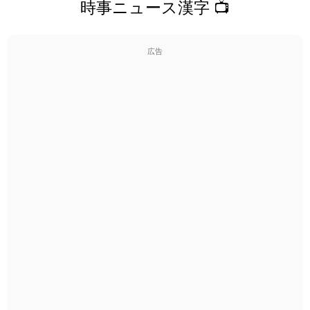
時事ニュース漢字 📺
広告