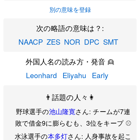
別の意味を登録
次の略語の意味は？:
NAACP
ZES
NOR
DPC
SMT
外国人名の読み方・発音 👱
Leonhard
Eliyahu
Early
👨話題の人々👩
野球選手の
池山隆寛
さん: チームが7連
敗で借金9に膨らむも、3位をキープ ⚾️
水泳選手の
本多灯
さん: 人身事故を起こ