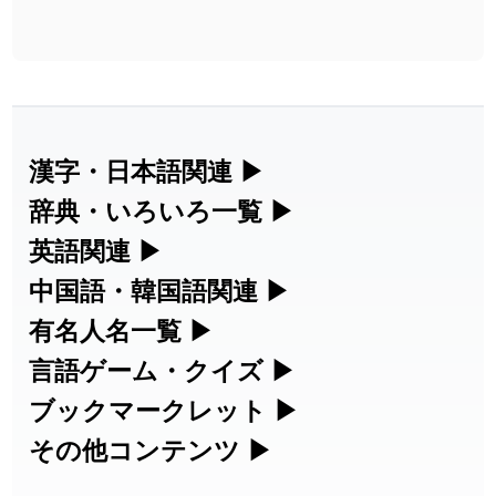
漢字・日本語関連
▶
漢字の読み方検索、手書き入力、書き順
辞典・いろいろ一覧
▶
練習など、日本語学習に役立つツールを
部首・画数別の漢字一覧、熟語辞典、地
英語関連
▶
集めています。
名・駅名検索など、各種リファレンスツ
カタカナ語・略語の意味検索、発音記
中国語・韓国語関連
▶
ールです。
号、リスニング練習など英語学習ツール
中国語のピンイン変換、韓国語の手書き
有名人名一覧
▶
人名漢字辞典 - 読み方検索
です。
入力など、アジア言語学習ツールです。
海外セレブやスポーツ選手の名前の読み
言語ゲーム・クイズ
▶
部首画数別漢字一覧
手書き漢字入力
方・発音を確認できます。
四字熟語パズルや漢字クイズなど、楽し
ブックマークレット
▶
カタカナ語の意味・発音・類語辞典
手書き中国語入力 変換ツール
常用漢字一覧
みながら学べるゲームです。
ブラウザに登録して、どのサイトからで
その他コンテンツ
▶
漢字の書き方・書き順 書き取り練習
海外有名人の苗字・名前一覧と発音
英語の発音記号一覧
ピンイン一覧表
も漢字や英語を検索できる便利ツールで
絵文字の意味、特殊記号の読み方など、
人名用漢字一覧