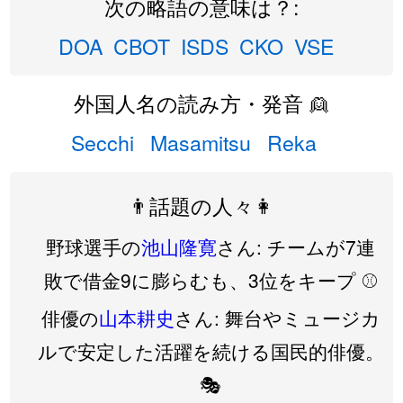
次の略語の意味は？:
DOA
CBOT
ISDS
CKO
VSE
外国人名の読み方・発音 👱
Secchi
Masamitsu
Reka
👨話題の人々👩
野球選手の
池山隆寛
さん: チームが7連
敗で借金9に膨らむも、3位をキープ ⚾️
俳優の
山本耕史
さん: 舞台やミュージカ
ルで安定した活躍を続ける国民的俳優。
🎭