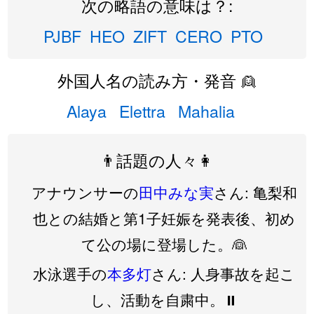
次の略語の意味は？:
PJBF
HEO
ZIFT
CERO
PTO
外国人名の読み方・発音 👱
Alaya
Elettra
Mahalia
👨話題の人々👩
アナウンサーの
田中みな実
さん: 亀梨和
也との結婚と第1子妊娠を発表後、初め
て公の場に登場した。👰
水泳選手の
本多灯
さん: 人身事故を起こ
し、活動を自粛中。⏸️