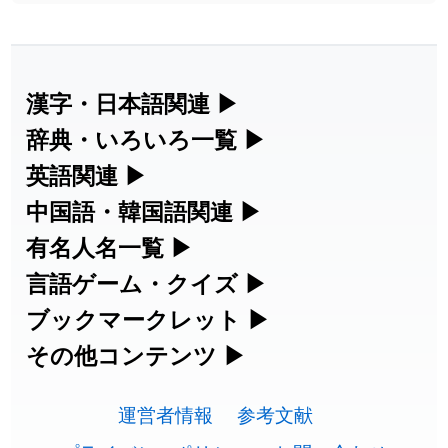
漢字・日本語関連
▶
漢字の読み方検索、手書き入力、書き順
辞典・いろいろ一覧
▶
練習など、日本語学習に役立つツールを
部首・画数別の漢字一覧、熟語辞典、地
英語関連
▶
集めています。
名・駅名検索など、各種リファレンスツ
カタカナ語・略語の意味検索、発音記
中国語・韓国語関連
▶
ールです。
号、リスニング練習など英語学習ツール
中国語のピンイン変換、韓国語の手書き
有名人名一覧
▶
人名漢字辞典 - 読み方検索
です。
入力など、アジア言語学習ツールです。
海外セレブやスポーツ選手の名前の読み
言語ゲーム・クイズ
▶
部首画数別漢字一覧
手書き漢字入力
方・発音を確認できます。
四字熟語パズルや漢字クイズなど、楽し
ブックマークレット
▶
カタカナ語の意味・発音・類語辞典
手書き中国語入力 変換ツール
常用漢字一覧
みながら学べるゲームです。
ブラウザに登録して、どのサイトからで
その他コンテンツ
▶
漢字の書き方・書き順 書き取り練習
海外有名人の苗字・名前一覧と発音
英語の発音記号一覧
ピンイン一覧表
も漢字や英語を検索できる便利ツールで
絵文字の意味、特殊記号の読み方など、
人名用漢字一覧
漢字ゲーム一覧
帳
🔊
す。
運営者情報
参考文献
その他の便利ツールです。
英単語リスニングテスト
韓国語手書き入力