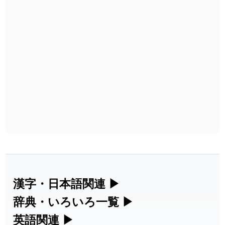
漢字・日本語関連
▶
漢字の読み方検索、手書き入力、書き順
辞典・いろいろ一覧
▶
練習など、日本語学習に役立つツールを
部首・画数別の漢字一覧、熟語辞典、地
英語関連
▶