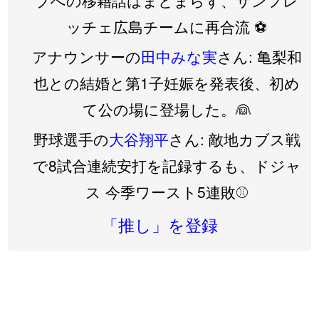
ッチェ広島チームに再合流 ⚽️
アナウンサーの
田中みな実
さん: 亀梨和
也との結婚と第1子妊娠を発表後、初め
て公の場に登場した。👰
野球選手の
大谷翔平
さん: 敵地カブス戦
で8試合連続安打を記録するも、ドジャ
ス 今季ワースト5連敗⚾️
「推し」を登録