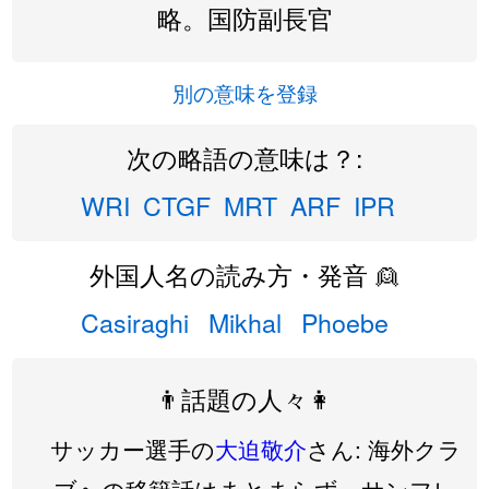
略。国防副長官
別の意味を登録
次の略語の意味は？:
WRI
CTGF
MRT
ARF
IPR
外国人名の読み方・発音 👱
Casiraghi
Mikhal
Phoebe
👨話題の人々👩
サッカー選手の
大迫敬介
さん: 海外クラ
ブへの移籍話はまとまらず、サンフレ