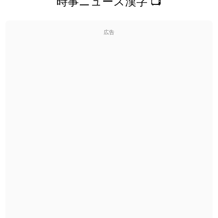
時事ニュース漢字 📺
広告