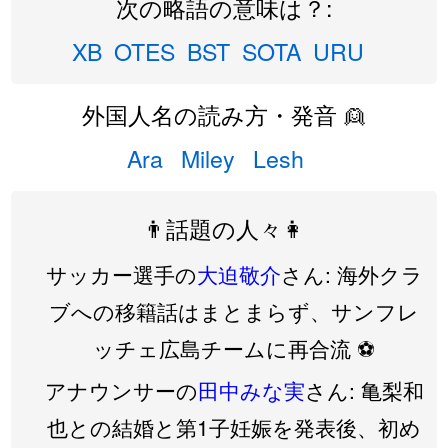
次の略語の意味は？:
XB
OTES
BST
SOTA
URU
外国人名の読み方・発音 👱
Ara
Miley
Lesh
👨話題の人々👩
サッカー選手の
大迫敬介
さん: 海外クラ
ブへの移籍話はまとまらず、サンフレ
ッチェ広島チームに再合流 ⚽️
アナウンサーの
田中みな実
さん: 亀梨和
也との結婚と第1子妊娠を発表後、初め