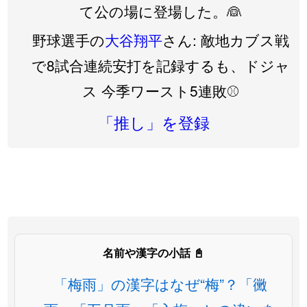
て公の場に登場した。👰
野球選手の
大谷翔平
さん: 敵地カブス戦
で8試合連続安打を記録するも、ドジャ
ス 今季ワースト5連敗⚾️
「推し」を登録
名前や漢字の小話 📓
「梅雨」の漢字はなぜ“梅”？「黴