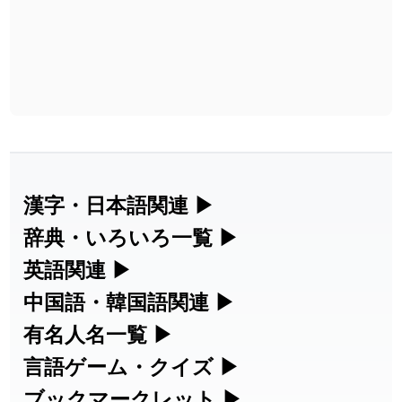
漢字・日本語関連
▶
漢字の読み方検索、手書き入力、書き順
辞典・いろいろ一覧
▶
練習など、日本語学習に役立つツールを
部首・画数別の漢字一覧、熟語辞典、地
英語関連
▶
集めています。
名・駅名検索など、各種リファレンスツ
カタカナ語・略語の意味検索、発音記
中国語・韓国語関連
▶
ールです。
号、リスニング練習など英語学習ツール
中国語のピンイン変換、韓国語の手書き
有名人名一覧
▶
人名漢字辞典 - 読み方検索
です。
入力など、アジア言語学習ツールです。
海外セレブやスポーツ選手の名前の読み
言語ゲーム・クイズ
▶
部首画数別漢字一覧
手書き漢字入力
方・発音を確認できます。
四字熟語パズルや漢字クイズなど、楽し
ブックマークレット
▶
カタカナ語の意味・発音・類語辞典