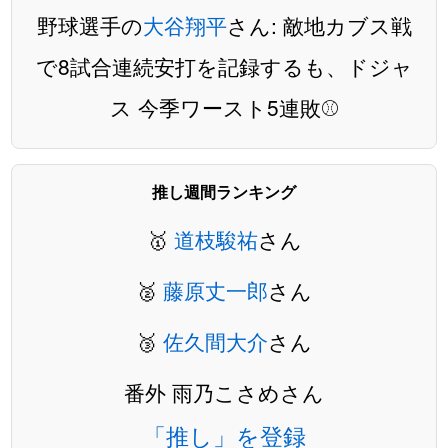
野球選手の
大谷翔平
さん: 敵地カブス戦
で8試合連続安打を記録するも、ドジャ
ス 今季ワースト5連敗⚾️
推し週間ランキング
🥇
道枝駿祐
さん
🥈
藤原丈一郎
さん
🥉
佐久間大介
さん
番外 雨乃こさめさん
「推し」を登録