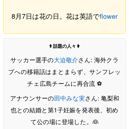
8月7日は花の日。花は英語で
flower
👨話題の人々👩
サッカー選手の
大迫敬介
さん: 海外クラ
ブへの移籍話はまとまらず、サンフレッ
チェ広島チームに再合流 ⚽️
アナウンサーの
田中みな実
さん: 亀梨和
也との結婚と第1子妊娠を発表後、初め
て公の場に登場した。👰