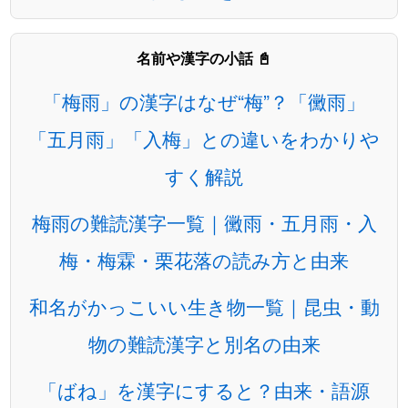
名前や漢字の小話 📓
「梅雨」の漢字はなぜ“梅”？「黴雨」
「五月雨」「入梅」との違いをわかりや
すく解説
梅雨の難読漢字一覧｜黴雨・五月雨・入
梅・梅霖・栗花落の読み方と由来
和名がかっこいい生き物一覧｜昆虫・動
物の難読漢字と別名の由来
「ばね」を漢字にすると？由来・語源