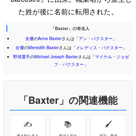
た姓が後に名前に転用された。
「Baxter」の有名人
女優
の
Anne
Baxter
さんは「
アン
・
バクスター
」
女優
の
Meredith
Baxter
さんは「
メレディス
・
バクスター
」
野球選手
の
Michael
Joseph
Baxter
さんは「
マイケル
・
ジョゼ
フ
・
バクスター
」
「Baxter」の関連機能
✍
📚
🖌
書き順を見る
熟語を探す
習字・書道