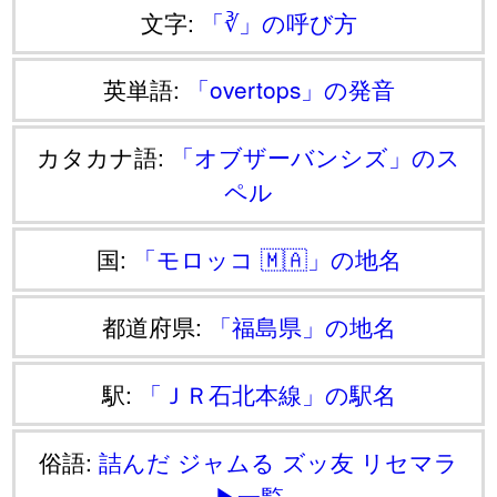
文字:
「∛」の呼び方
英単語:
「overtops」の発音
カタカナ語:
「オブザーバンシズ」のス
ペル
国:
「モロッコ 🇲🇦」の地名
都道府県:
「福島県」の地名
駅:
「ＪＲ石北本線」の駅名
俗語:
詰んだ
ジャムる
ズッ友
リセマラ
▶一覧