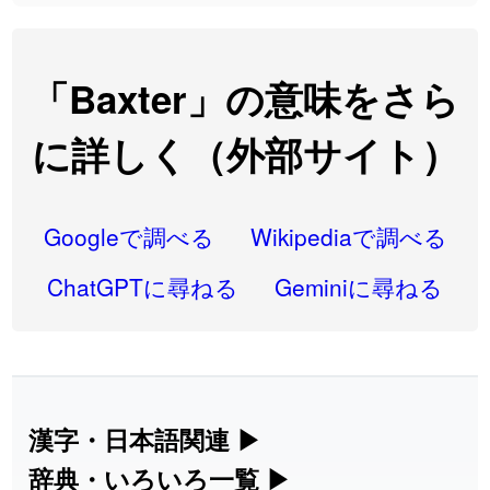
2026-08-06
「
研究熱心
」のイメージを追加しました
User feedback
2026-08-06
「
禰
」のイメージを追加しました
User feedback
「Baxter」の意味をさら
2026-08-06
「
同位
」のイメージを追加しました
User feedback
に詳しく（外部サイト）
2026-08-05
「
蘇連
」を追加しました
User feedback
2026-07-30
「
康哲
」の読み方を追加しました
User feedback
Googleで調べる
Wikipediaで調べる
2026-07-24
「
邪鬼
」のイメージを追加しました
User feedback
ChatGPTに尋ねる
Geminiに尋ねる
2026-07-24
「
二匹
」のイメージを追加しました
User feedback
2026-07-24
「
貮
」のイメージを追加しました
User feedback
2026-07-24
「
誤算
」のイメージを追加しました
User feedback
漢字・日本語関連
▶
漢字の読み方検索、手書き入力、書き順
辞典・いろいろ一覧
▶
2026-07-24
「
堅牢
」のイメージを追加しました
User feedback