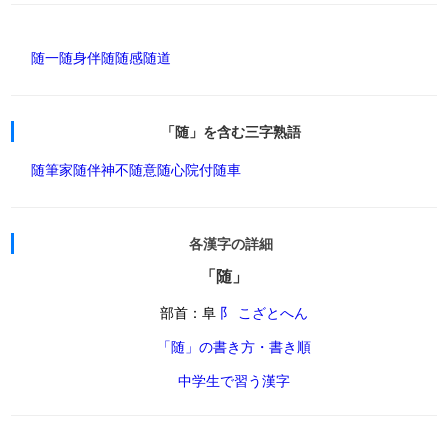
随一
随身
伴随
随感
随道
「随」を含む三字熟語
随筆家
随伴神
不随意
随心院
付随車
各漢字の詳細
「随」
部首：阜
阝 こざとへん
「随」の書き方・書き順
中学生で習う漢字