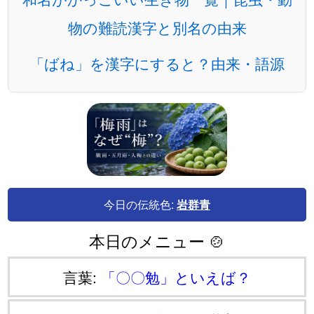
物の難読漢字と別名の由来
「ばね」を漢字にすると？由来・語源
今日の伝統色:
岩群青
本日のメニュー 🍲
言葉:
「〇〇勉」といえば？