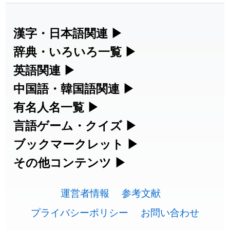
2026-07-22
「
荊
」のイメージを追加しました
User feedback
2026-07-22
「
短命
」のイメージを追加しました
User feedback
漢字・日本語関連
▶
漢字の読み方検索、手書き入力、書き順
辞典・いろいろ一覧
▶
2026-07-22
「
相対
」のイメージを追加しました
User feedback
練習など、日本語学習に役立つツールを
部首・画数別の漢字一覧、熟語辞典、地
英語関連
▶
2026-07-22
「
悪質
」のイメージを追加しました
User feedback
集めています。
名・駅名検索など、各種リファレンスツ
カタカナ語・略語の意味検索、発音記
中国語・韓国語関連
▶
2026-07-22
「
葦
」のイメージを追加しました
User feedback
ールです。
号、リスニング練習など英語学習ツール
中国語のピンイン変換、韓国語の手書き
有名人名一覧
▶
人名漢字辞典 - 読み方検索
です。
入力など、アジア言語学習ツールです。
2026-07-22
「
水曜日
」のイメージを追加しました
User feedback
海外セレブやスポーツ選手の名前の読み
言語ゲーム・クイズ
▶
部首画数別漢字一覧
手書き漢字入力
方・発音を確認できます。
四字熟語パズルや漢字クイズなど、楽し
ブックマークレット
▶
2026-07-22
「
客足
」のイメージを追加しました
User feedback
カタカナ語の意味・発音・類語辞典
手書き中国語入力 変換ツール
常用漢字一覧
みながら学べるゲームです。
ブラウザに登録して、どのサイトからで
その他コンテンツ
▶
漢字の書き方・書き順 書き取り練習
海外有名人の苗字・名前一覧と発音
2026-07-22
「
洗濯代
」のイメージを追加しました
User feedback
英語の発音記号一覧
ピンイン一覧表
も漢字や英語を検索できる便利ツールで
絵文字の意味、特殊記号の読み方など、
人名用漢字一覧
漢字ゲーム一覧
帳
🔊
2026-07-22
「
一式
」のイメージを追加しました
User feedback
す。
運営者情報
参考文献
その他の便利ツールです。
英単語リスニングテスト
韓国語手書き入力
画数別なまえ漢字一覧
有名人名前読みクイズ（毎日更新）
プライバシーポリシー
お問い合わせ
2026-07-22
「
引率
」のイメージを追加しました
User feedback
ひらがなの書き方・書き順
プレミアリーグ選手名一覧
漢字読み方検索ブックマークレット
絵文字の意味と使い方