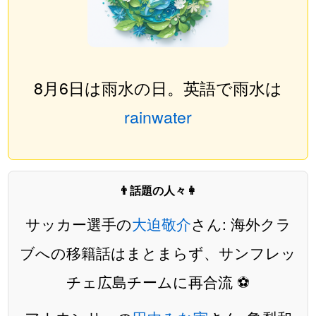
8月6日は雨水の日。英語で雨水は
rainwater
👨話題の人々👩
サッカー選手の
大迫敬介
さん: 海外クラ
ブへの移籍話はまとまらず、サンフレッ
チェ広島チームに再合流 ⚽️