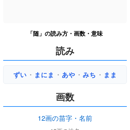
「随」の読み方・画数・意味
読み
ずい
・
まにま
・
あや
・
みち
・
まま
画数
12画の苗字・名前