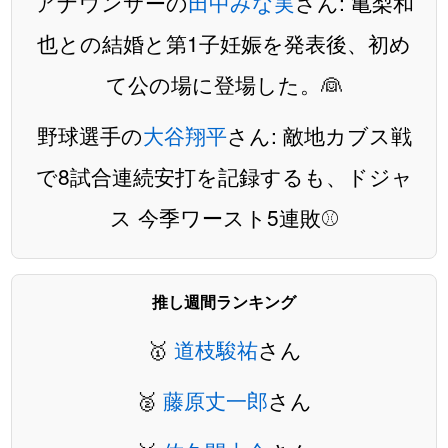
アナウンサーの
田中みな実
さん: 亀梨和
也との結婚と第1子妊娠を発表後、初め
て公の場に登場した。👰
野球選手の
大谷翔平
さん: 敵地カブス戦
で8試合連続安打を記録するも、ドジャ
ス 今季ワースト5連敗⚾️
推し週間ランキング
🥇
道枝駿祐
さん
🥈
藤原丈一郎
さん