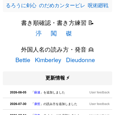
るろうに剣心
のだめカンタービレ
呪術廻戦
書き順確認・書き方練習 📝
渟
闖
磔
外国人名の読み方・発音 👱
Bettie
Kimberley
Dieudonne
更新情報 ⚡
2026-08-05
「
蘇連
」を追加しました
User feedback
2026-07-30
「
康哲
」の読み方を追加しました
User feedback