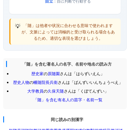
自立
：自己判断で行動する
💡
「随」は他者や状況に合わせる意味で使われます
が、文脈によっては消極的と受け取られる場合もあ
るため、適切な表現を選びましょう。
「随」を含む著名人の名字、名前や地名の読み方
歴史家
の
原随園
さんは「はらずいえん」
歴史人物
の
幡随院長兵衛
さんは「ばんずいいんちょうべえ」
大学教員
の
久保天随
さんは「くぼてんずい」
「随」を含む有名人の苗字・名前一覧
同じ読みの別漢字