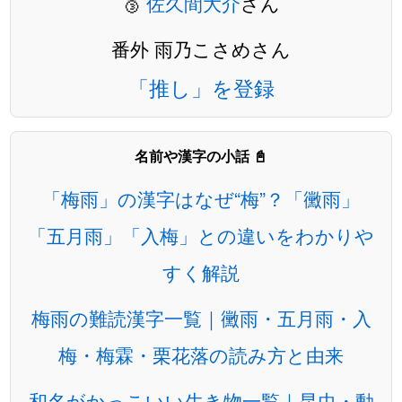
🥉
佐久間大介
さん
番外 雨乃こさめさん
「推し」を登録
名前や漢字の小話 📓
「梅雨」の漢字はなぜ“梅”？「黴雨」
「五月雨」「入梅」との違いをわかりや
すく解説
梅雨の難読漢字一覧｜黴雨・五月雨・入
梅・梅霖・栗花落の読み方と由来
和名がかっこいい生き物一覧｜昆虫・動