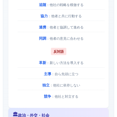
追随
：他社の戦略を模倣する
協力
：他者と共に行動する
連携
：他者と協調して進める
同調
：他者の意見に合わせる
反対語
革新
：新しい方法を導入する
主導
：自ら先頭に立つ
独立
：他社に依存しない
競争
：他社と対立する
🏛️
政治・外交・社会