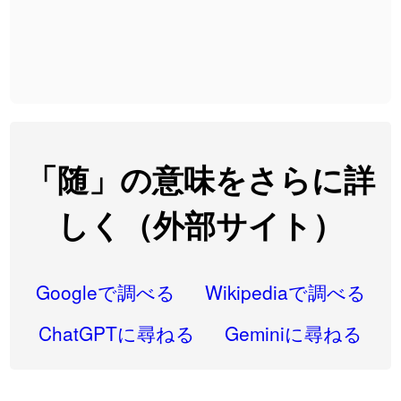
2026-07-24
「
欠場
」のイメージを追加しました
User feedback
2026-07-24
「
実印
」のイメージを追加しました
User feedback
2026-07-24
「
専従
」のイメージを追加しました
User feedback
2026-07-24
「
閉館
」のイメージを追加しました
User feedback
2026-07-22
「
碵
」のイメージを追加しました
User feedback
「随」の意味をさらに詳
2026-07-22
「
凋
」のイメージを追加しました
User feedback
しく（外部サイト）
2026-07-22
「
高収入
」のイメージを追加しました
User feedback
2026-07-22
「
実施
」のイメージを追加しました
User feedback
Googleで調べる
Wikipediaで調べる
2026-07-22
「
選手
」のイメージを追加しました
User feedback
ChatGPTに尋ねる
Geminiに尋ねる
2026-07-22
「
即金
」のイメージを追加しました
User feedback