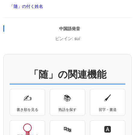
「随」の付く姓名
中国語発音
ピンイン: suí
「随」の関連機能
✍
📚
🖌
書き順を見る
熟語を探す
習字・書道
🔤
🅰