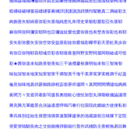
髄
隋
蕊
瑞
隨
陏
髓
頭井
図意
図彙
倕
厜
圌
娷
婑
惢
憝
懟
搥
擩
桵
橤
檇
漼
璲
甤
硾
磓
磪
穟
箠
篅
緌
繸
荽
蕤
襚
誶
諈
諉
譈
譙
錞
隤
顇
鬌
魋
真二満
綾
彩
文
絢
彪
亜矢
郁
綺
亜弥
彩矢
亜哉
純
恵
礼
朱
理
史
章
順
彰
愛彩
亞矢
亜耶
麻弥
阿弥
阿彌
安耶
阿也
亞彌
波紋
愛也
愛弥
亜也
有埜
杏弥
彩也
有耶
安矢
彩弥
愛矢
安弥
空弥
安益
亜彩
娃弥
愛哉
彩椰
早彩
天受
虹美
歩弥
有弥
亞弥
翔耶
吾耶
彧
空彩
杏耶
亜夜
斐
阿野
安野
阿屋
阿耶
綾成
可怪
彩★
茜弥
道
未知
路
美智
美知
三千
迪
禮
慶
裕
康
明知
未智
三智
海智
味知
深智
未地
実知
実智
実千
満智
美千
海千
美茅
実茅
実稚
満千
紀
遥
倫
見知
味地
真
径蹊
御路
跡程
宓
峚
蔤
侭
儘
間々
真間
間間
墹
壗
圸
媽媽
眞間
万々
安底
羽着
影写
援長
奥陸
欧心
憶怯
加型
丸弾
期根
儀論
議理
興充
興亢
軍鑑
景合
決論
遣度
呼嗚
巧奢
行往
国現
此郷
細力
使便
私初
事呉
殊別
従始
生発
曽清
側算
速製
隊援
単的
池蔵
築前
注味
陳下
定院
突変
突咄
馴良
肉之
廿拾
能権
拝願
箱行
普作
武稽
防主
密柑
無易
目舞