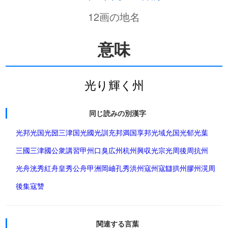
12画の地名
意味
光り輝く州
同じ読みの別漢字
光邦
光国
光圀
三津国
光國
光訓
充邦
満国
享邦
光域
允国
光郁
光葉
三國
三津國
公衆
講習
甲州
口臭
広州
杭州
興収
光宗
光周
後周
抗州
光舟
洸秀
紅舟
皇秀
公舟
甲洲
岡岫
孔秀
洪州
寇州
寇讎
拱州
膠州
滉周
後集
寇讐
関連する言葉