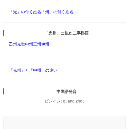
「光」の付く姓名
「州」の付く姓名
「光州」に似た二字熟語
乙州
光世
中州
三州
伊州
「光州」と「中州」の違い
中国語発音
ピンイン: guāng zhōu