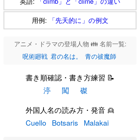
英語:
「climb」と「clime」の違い
用例:
「先天的に」の例文
アニメ・ドラマの登場人物 👪 名前一覧:
呪術廻戦
君の名は。
青の祓魔師
書き順確認・書き方練習 📝
渟
闖
磔
外国人名の読み方・発音 👱
Cuello
Botsaris
Malakai