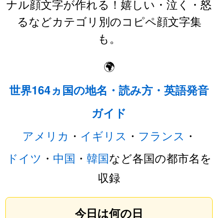
ナル顔文字が作れる！嬉しい・泣く・怒
るなどカテゴリ別のコピペ顔文字集
も。
🌍
世界164ヵ国の地名・読み方・英語発音
ガイド
アメリカ
・
イギリス
・
フランス
・
ドイツ
・
中国
・
韓国
など各国の都市名を
収録
今日は何の日