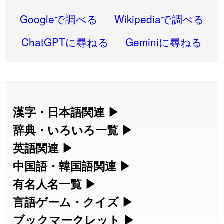
2026-07-30
「
康哲
」の読み方を追加しました
User feedback
Googleで調べる
Wikipediaで調べる
2026-07-24
「
邪鬼
」のイメージを追加しました
User feedback
ChatGPTに尋ねる
Geminiに尋ねる
2026-07-24
「
二匹
」のイメージを追加しました
User feedback
2026-07-24
「
貮
」のイメージを追加しました
User feedback
2026-07-24
「
誤算
」のイメージを追加しました
User feedback
漢字・日本語関連
▶
漢字の読み方検索、手書き入力、書き順
辞典・いろいろ一覧
▶
2026-07-24
「
堅牢
」のイメージを追加しました
User feedback
練習など、日本語学習に役立つツールを
部首・画数別の漢字一覧、熟語辞典、地
英語関連
▶
2026-07-24
「
睦
」のイメージを追加しました
User feedback
集めています。
名・駅名検索など、各種リファレンスツ
カタカナ語・略語の意味検索、発音記
中国語・韓国語関連
▶
2026-07-24
「
利他
」のイメージを追加しました
User feedback
ールです。
号、リスニング練習など英語学習ツール
中国語のピンイン変換、韓国語の手書き
有名人名一覧
▶
人名漢字辞典 - 読み方検索
です。
入力など、アジア言語学習ツールです。
2026-07-24
「
予約料
」のイメージを追加しました
User feedback
海外セレブやスポーツ選手の名前の読み
言語ゲーム・クイズ
▶
部首画数別漢字一覧
手書き漢字入力
方・発音を確認できます。
四字熟語パズルや漢字クイズなど、楽し
ブックマークレット
▶
2026-07-24
「
性
」のイメージを追加しました
User feedback
カタカナ語の意味・発音・類語辞典
手書き中国語入力 変換ツール