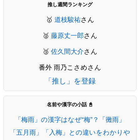
推し週間ランキング
🥇
道枝駿祐
さん
🥈
藤原丈一郎
さん
🥉
佐久間大介
さん
番外 雨乃こさめさん
「推し」を登録
名前や漢字の小話 📓
「梅雨」の漢字はなぜ“梅”？「黴雨」
「五月雨」「入梅」との違いをわかりや