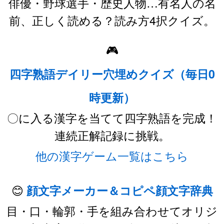
俳優・野球選手・歴史人物…有名人の名
前、正しく読める？読み方4択クイズ。
🎮
四字熟語デイリー穴埋めクイズ（毎日0
時更新）
〇に入る漢字を当てて四字熟語を完成！
連続正解記録に挑戦。
他の漢字ゲーム一覧はこちら
😊
顔文字メーカー＆コピペ顔文字辞典
目・口・輪郭・手を組み合わせてオリジ