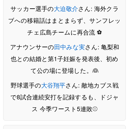
サッカー選手の
大迫敬介
さん: 海外クラ
ブへの移籍話はまとまらず、サンフレッ
チェ広島チームに再合流 ⚽️
アナウンサーの
田中みな実
さん: 亀梨和
也との結婚と第1子妊娠を発表後、初め
て公の場に登場した。👰
野球選手の
大谷翔平
さん: 敵地カブス戦
で8試合連続安打を記録するも、ドジャ
ス 今季ワースト5連敗⚾️