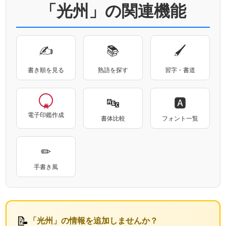
「光州」の関連機能
✍
📚
🖌
書き順を見る
熟語を探す
習字・書道
🔤
🅰
電子印鑑作成
書体比較
フォント一覧
✏
手書き風
📝
「光州」の情報を追加しませんか？