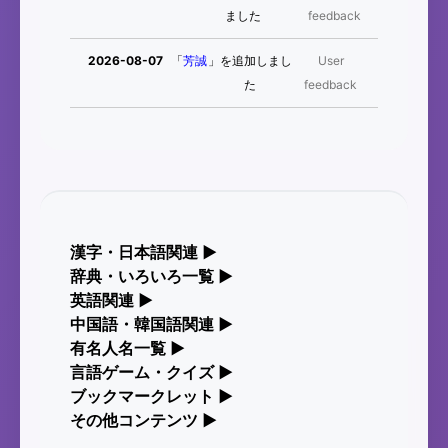
ました
feedback
2026-08-07
「
芳誠
」を追加しまし
User
た
feedback
2026-08-07
「
姥鱶
」を追加しまし
User
た
feedback
2026-08-
「
海中公園
」のイメージを追
User
06
加しました
feedback
漢字・日本語関連
▶
2026-08-06
「
啗
」のイメージを追加し
User
辞典・いろいろ一覧
漢字の読み方検索、手書き入力、書き順練習な
▶
ました
feedback
ど、日本語学習に役立つツールを集めています。
部首・画数別の漢字一覧、熟語辞典、地名・駅名
英語関連
▶
検索など、各種リファレンスツールです。
カタカナ語・略語の意味検索、発音記号、リスニ
中国語・韓国語関連
▶
人名漢字辞典 - 読み方検索
2026-08-
「
元旦
」のイメージを追加
User
ング練習など英語学習ツールです。
有名人名一覧
中国語のピンイン変換、韓国語の手書き入力な
▶
部首画数別漢字一覧
06
しました
feedback
ど、アジア言語学習ツールです。
海外セレブやスポーツ選手の名前の読み方・発音
言語ゲーム・クイズ
▶
手書き漢字入力
カタカナ語の意味・発音・類語辞典
を確認できます。
四字熟語パズルや漢字クイズなど、楽しみながら
ブックマークレット
▶
常用漢字一覧
手書き中国語入力 変換ツール
2026-08-06
「
矛
」のイメージを追加し
User
学べるゲームです。
漢字の書き方・書き順 書き取り練習帳
ブラウザに登録して、どのサイトからでも漢字や
その他コンテンツ
▶
英語の発音記号一覧
海外有名人の苗字・名前一覧と発音 🔊
ました
feedback
英語を検索できる便利ツールです。
人名用漢字一覧
絵文字の意味、特殊記号の読み方など、その他の
ピンイン一覧表