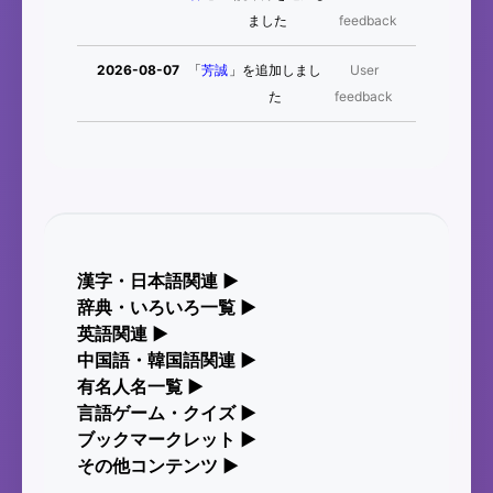
ました
feedback
2026-08-07
「
芳誠
」を追加しまし
User
た
feedback
2026-08-07
「
姥鱶
」を追加しまし
User
た
feedback
2026-08-
「
海中公園
」のイメージを追
User
06
加しました
feedback
漢字・日本語関連
▶
2026-08-06
「
啗
」のイメージを追加し
User
辞典・いろいろ一覧
漢字の読み方検索、手書き入力、書き順練習な
▶
ました
feedback
ど、日本語学習に役立つツールを集めています。
部首・画数別の漢字一覧、熟語辞典、地名・駅名
英語関連
▶
検索など、各種リファレンスツールです。
カタカナ語・略語の意味検索、発音記号、リスニ
中国語・韓国語関連
▶
人名漢字辞典 - 読み方検索
2026-08-
「
元旦
」のイメージを追加
User
ング練習など英語学習ツールです。
有名人名一覧
中国語のピンイン変換、韓国語の手書き入力な
▶
部首画数別漢字一覧
06
しました
feedback
ど、アジア言語学習ツールです。
海外セレブやスポーツ選手の名前の読み方・発音
言語ゲーム・クイズ
▶
手書き漢字入力
カタカナ語の意味・発音・類語辞典
を確認できます。
四字熟語パズルや漢字クイズなど、楽しみながら
ブックマークレット
▶
常用漢字一覧
手書き中国語入力 変換ツール
2026-08-06
「
矛
」のイメージを追加し
User
学べるゲームです。
漢字の書き方・書き順 書き取り練習帳
ブラウザに登録して、どのサイトからでも漢字や
その他コンテンツ
▶
英語の発音記号一覧
海外有名人の苗字・名前一覧と発音 🔊
ました
feedback
英語を検索できる便利ツールです。
人名用漢字一覧
絵文字の意味、特殊記号の読み方など、その他の