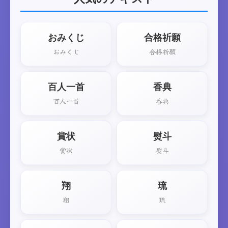
おみくじ
合格祈願
おみくじ
合格祈願
百人一首
香典
百人一首
香典
賞状
熨斗
賞状
熨斗
翔
琉
翔
琉