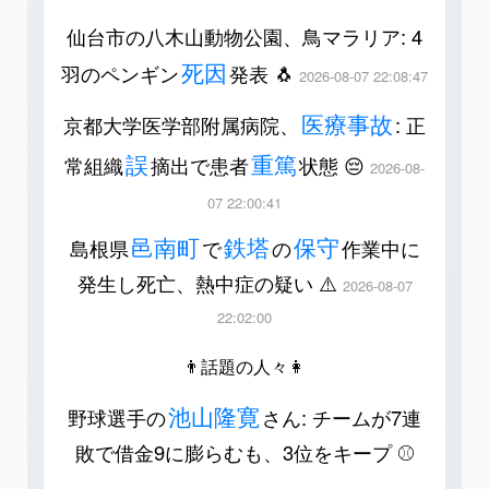
仙台市の八木山動物公園、鳥マラリア: 4
死因
羽のペンギン
発表 🐧
2026-08-07 22:08:47
医療事故
京都大学医学部附属病院、
: 正
誤
重篤
常組織
摘出で患者
状態 😔
2026-08-
07 22:00:41
邑南町
鉄塔
保守
島根県
で
の
作業中に
発生し死亡、熱中症の疑い ⚠️
2026-08-07
22:02:00
👨話題の人々👩
池山隆寛
野球選手の
さん: チームが7連
敗で借金9に膨らむも、3位をキープ ⚾️