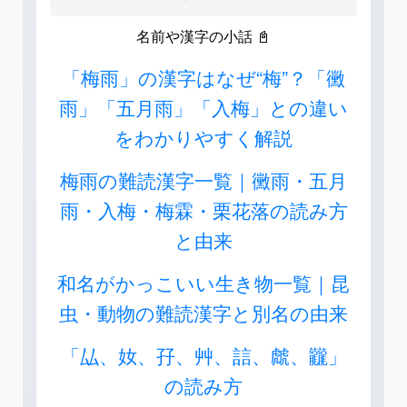
名前や漢字の小話 📓
「梅雨」の漢字はなぜ“梅”？「黴
雨」「五月雨」「入梅」との違い
をわかりやすく解説
梅雨の難読漢字一覧｜黴雨・五月
雨・入梅・梅霖・栗花落の読み方
と由来
和名がかっこいい生き物一覧｜昆
虫・動物の難読漢字と別名の由来
「厸、奻、孖、艸、誩、虤、龖」
の読み方