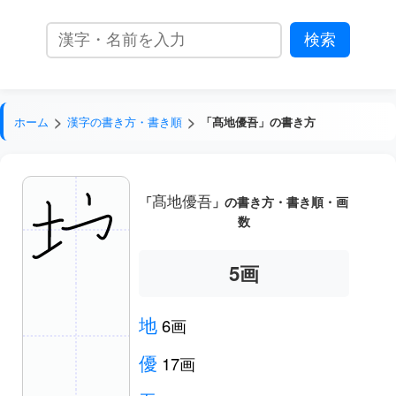
ホーム
漢字の書き方・書き順
「髙地優吾」の書き方
髙地優吾
「
」の書き方・書き順・画
数
5
画
地
6画
優
17画