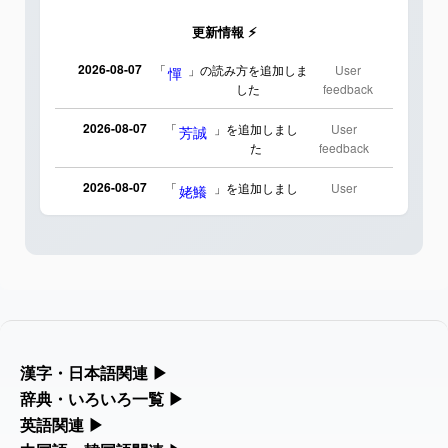
更新情報 ⚡
2026-08-07
「
」の読み方を追加しま
User
憚
した
feedback
2026-08-07
「
」を追加しまし
User
芳誠
た
feedback
2026-08-07
「
」を追加しまし
User
姥鱶
た
feedback
2026-08-06
「
」のイメージを追加
User
海中公園
しました
feedback
2026-08-06
「
」のイメージを追加しま
User
啗
した
feedback
2026-08-06
「
」のイメージを追加し
User
元旦
漢字・日本語関連
▶
ました
feedback
漢字の読み方検索、手書き入力、書き順練習など、日本語学習に
辞典・いろいろ一覧
▶
役立つツールを集めています。
部首・画数別の漢字一覧、熟語辞典、地名・駅名検索など、各種
英語関連
▶
2026-08-06
「
」のイメージを追加しま
User
矛
リファレンスツールです。
した
feedback
カタカナ語・略語の意味検索、発音記号、リスニング練習など英