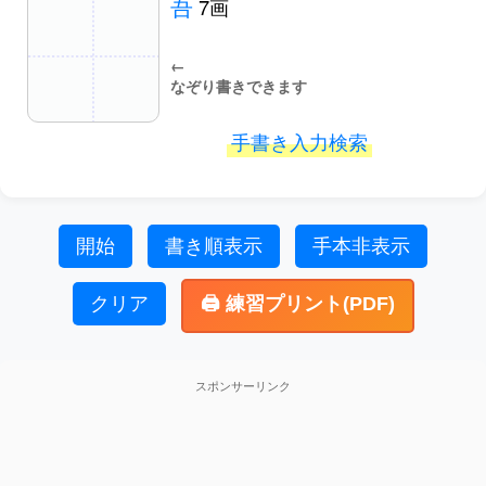
吾
7画
←
なぞり書きできます
手書き入力検索
開始
書き順表示
手本非表示
クリア
🖨️ 練習プリント(PDF)
スポンサーリンク