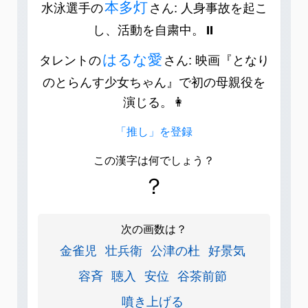
本多灯
水泳選手の
さん: 人身事故を起こ
し、活動を自粛中。⏸️
はるな愛
タレントの
さん: 映画『となり
のとらんす少女ちゃん』で初の母親役を
演じる。👩
「推し」を登録
この漢字は何でしょう？
？
次の画数は？
金雀児
壮兵衛
公津の杜
好景気
容斉
聴入
安位
谷茶前節
噴き上げる