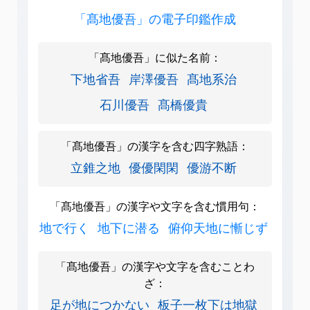
「髙地優吾」の電子印鑑作成
「髙地優吾」に似た名前：
下地省吾
岸澤優吾
髙地系治
石川優吾
髙橋優貴
「髙地優吾」の漢字を含む四字熟語：
立錐之地
優優閑閑
優游不断
「髙地優吾」の漢字や文字を含む慣用句：
地で行く
地下に潜る
俯仰天地に慚じず
「髙地優吾」の漢字や文字を含むことわ
ざ：
足が地につかない
板子一枚下は地獄