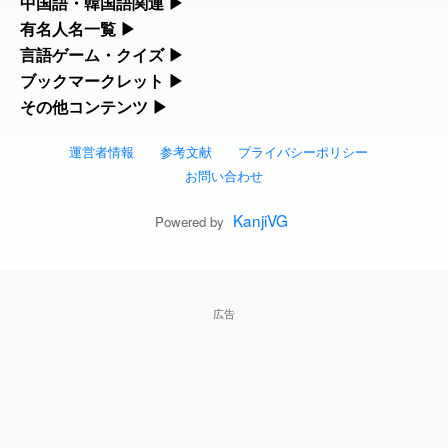
中国語・韓国語関連
▶
人名漢字辞典 - 読み方検索
語学習ツールです。
中国語のピンイン変換、韓国語の手書き入力など、アジア言語学
有名人名一覧
▶
部首画数別漢字一覧
2026-08-06
「
」のイメージを追加し
User
旅行客
習ツールです。
海外セレブやスポーツ選手の名前の読み方・発音を確認できま
言語ゲーム・クイズ
▶
ました
feedback
カタカナ語の意味・発音・類語辞典
手書き漢字入力
す。
四字熟語パズルや漢字クイズなど、楽しみながら学べるゲームで
ブックマークレット
▶
手書き中国語入力 変換ツール
常用漢字一覧
2026-08-06
「
」のイメージを追加し
User
胆石
す。
ブラウザに登録して、どのサイトからでも漢字や英語を検索でき
その他コンテンツ
▶
海外有名人の苗字・名前一覧と発音 🔊
英語の発音記号一覧
漢字の書き方・書き順 書き取り練習帳
ました
feedback
る便利ツールです。
絵文字の意味、特殊記号の読み方など、その他の便利ツールで
漢字ゲーム一覧
ピンイン一覧表
人名用漢字一覧
す。
運営者情報
参考文献
プライバシーポリシー
2026-08-06
「
」のイメージを追加し
User
下取
漢字読み方検索ブックマークレット
プレミアリーグ選手名一覧
英単語リスニングテスト
ひらがなの書き方・書き順
ました
feedback
お問い合わせ
絵文字の意味と使い方
有名人名前読みクイズ（毎日更新）
韓国語手書き入力
画数別なまえ漢字一覧
2026-08-06
「
」のイメージを追加し
User
無性
英語・カタカナ語意味検索ブックマーク
WEリーグ選手名一覧
イメージ化する英単語の覚え方
KanjiVG
カタカナの書き方・書き順
Powered by
ました
feedback
トレンドワード・イメージギャラリー
四字熟語デイリー穴埋めクイズ（毎日更
外国語翻訳ツール
名前イメージイラスト一覧
レット
2026-08-06
東京オリンピック選手名一覧
英語の意味・発音の違い
「
」のイメージを追加しま
User
スラングの意味・語源・例文・英語・類
黃
新）
した
feedback
手書き記号入力
イメージ・印象から漢字や熟語を探す
特殊文字・記号検索ブックマークレット
語・反対語辞書
広告
東京パラリンピック選手名一覧
略語の正式名称・意味・発音辞典
2026-08-06
「
」のイメージを追加しま
User
截
四字熟語パズルゲーム
特殊記号の読み方と意味
した
feedback
画数別名前・地名一覧
日本語の言葉比較
似ている有名人の名前検索
単語の発音、記号の読み方、リスニング
漢字モンスターシューティング
2026-08-06
「
」のイメージを追加し
User
発売
マインドマップ
○○から始まる、○○で終わる言葉一覧
ました
feedback
練習
ファンタジーな かんじ
漢字積み上げゲーム
2026-08-06
「
」のイメージを追加し
User