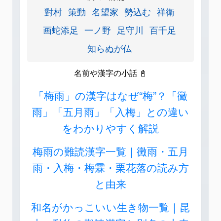
對村
策動
名望家
勢込む
祥衛
画蛇添足
一ノ野
足守川
百千足
知らぬが仏
名前や漢字の小話 📓
「梅雨」の漢字はなぜ“梅”？「黴
雨」「五月雨」「入梅」との違い
をわかりやすく解説
梅雨の難読漢字一覧｜黴雨・五月
雨・入梅・梅霖・栗花落の読み方
と由来
和名がかっこいい生き物一覧｜昆