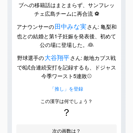
ブへの移籍話はまとまらず、サンフレッ
チェ広島チームに再合流 ⚽️
田中みな実
アナウンサーの
さん: 亀梨和
也との結婚と第1子妊娠を発表後、初めて
公の場に登場した。👰
大谷翔平
野球選手の
さん: 敵地カブス戦
で8試合連続安打を記録するも、ドジャス
今季ワースト5連敗⚾️
「推し」を登録
この漢字は何でしょう？
？
次の画数は？