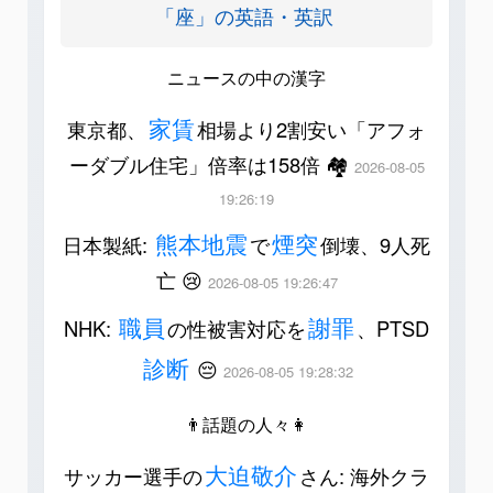
「座」の英語・英訳
ニュースの中の漢字
家賃
東京都、
相場より2割安い「アフォ
ーダブル住宅」倍率は158倍 🏘️
2026-08-05
19:26:19
熊本地震
煙突
日本製紙:
で
倒壊、9人死
亡 😢
2026-08-05 19:26:47
職員
謝罪
NHK:
の性被害対応を
、PTSD
診断
😔
2026-08-05 19:28:32
👨話題の人々👩
大迫敬介
サッカー選手の
さん: 海外クラ