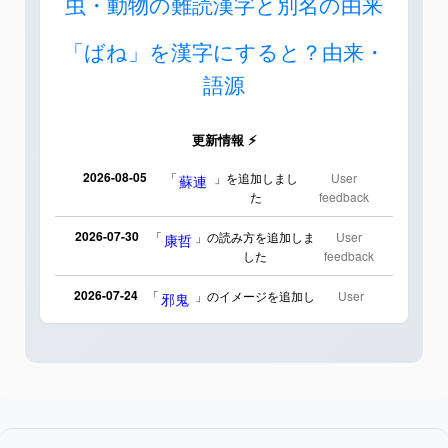
虫・動物の難読漢字と別名の由来
「ばね」を漢字にすると？由来・
語源
更新情報 ⚡
2026-08-05
「
」を追加しまし
User
蘇連
た
feedback
2026-07-30
「
」の読み方を追加しま
User
康哲
した
feedback
2026-07-24
「
」のイメージを追加し
User
邪鬼
ました
feedback
2026-07-24
「
」のイメージを追加し
User
二匹
ました
feedback
2026-07-24
「
」のイメージを追加しま
User
貮
した
feedback