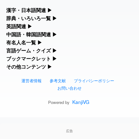
2026-07-24
「
」のイメージを追加し
User
誤算
漢字・日本語関連
▶
ました
feedback
漢字の読み方検索、手書き入力、書き順練習など、日本語学習に
辞典・いろいろ一覧
▶
役立つツールを集めています。
部首・画数別の漢字一覧、熟語辞典、地名・駅名検索など、各種
英語関連
▶
2026-07-24
「
」のイメージを追加し
User
堅牢
リファレンスツールです。
ました
feedback
カタカナ語・略語の意味検索、発音記号、リスニング練習など英
中国語・韓国語関連
▶
人名漢字辞典 - 読み方検索
語学習ツールです。
中国語のピンイン変換、韓国語の手書き入力など、アジア言語学
有名人名一覧
▶
部首画数別漢字一覧
2026-07-24
「
」のイメージを追加しま
User
睦
習ツールです。
海外セレブやスポーツ選手の名前の読み方・発音を確認できま
言語ゲーム・クイズ
▶
した
feedback
カタカナ語の意味・発音・類語辞典
手書き漢字入力
す。
四字熟語パズルや漢字クイズなど、楽しみながら学べるゲームで
ブックマークレット
▶
手書き中国語入力 変換ツール
常用漢字一覧
2026-07-24
「
」のイメージを追加し
User
利他
す。
ブラウザに登録して、どのサイトからでも漢字や英語を検索でき
その他コンテンツ
▶
海外有名人の苗字・名前一覧と発音 🔊
英語の発音記号一覧
漢字の書き方・書き順 書き取り練習帳
ました
feedback
る便利ツールです。
絵文字の意味、特殊記号の読み方など、その他の便利ツールで
漢字ゲーム一覧
ピンイン一覧表
人名用漢字一覧
す。
運営者情報
参考文献
プライバシーポリシー
2026-07-24
「
」のイメージを追加し
User
予約料
漢字読み方検索ブックマークレット
プレミアリーグ選手名一覧
英単語リスニングテスト
ひらがなの書き方・書き順
ました
feedback
お問い合わせ
絵文字の意味と使い方
有名人名前読みクイズ（毎日更新）
韓国語手書き入力
画数別なまえ漢字一覧
2026-07-24
「
」のイメージを追加しま
User
性
英語・カタカナ語意味検索ブックマーク
WEリーグ選手名一覧
イメージ化する英単語の覚え方
KanjiVG
カタカナの書き方・書き順
Powered by
した
feedback
トレンドワード・イメージギャラリー
四字熟語デイリー穴埋めクイズ（毎日更
外国語翻訳ツール
名前イメージイラスト一覧
レット
2026-07-24
東京オリンピック選手名一覧
英語の意味・発音の違い
「
」のイメージを追加し
User
スラングの意味・語源・例文・英語・類
入念
新）
ました
feedback
手書き記号入力
イメージ・印象から漢字や熟語を探す
特殊文字・記号検索ブックマークレット
語・反対語辞書
広告
東京パラリンピック選手名一覧
略語の正式名称・意味・発音辞典
2026-07-24
「
」のイメージを追加し
User
欠場
四字熟語パズルゲーム