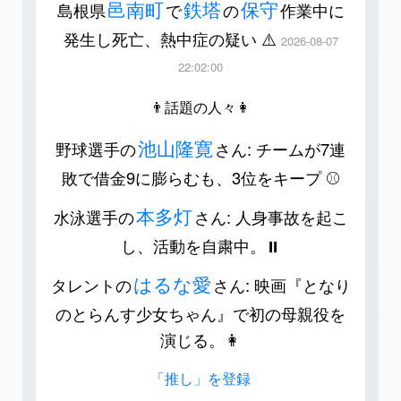
邑南町
鉄塔
保守
島根県
で
の
作業中に
発生し死亡、熱中症の疑い ⚠️
2026-08-07
22:02:00
👨話題の人々👩
池山隆寛
野球選手の
さん: チームが7連
敗で借金9に膨らむも、3位をキープ ⚾️
本多灯
水泳選手の
さん: 人身事故を起こ
し、活動を自粛中。⏸️
はるな愛
タレントの
さん: 映画『となり
のとらんす少女ちゃん』で初の母親役を
演じる。👩
「推し」を登録