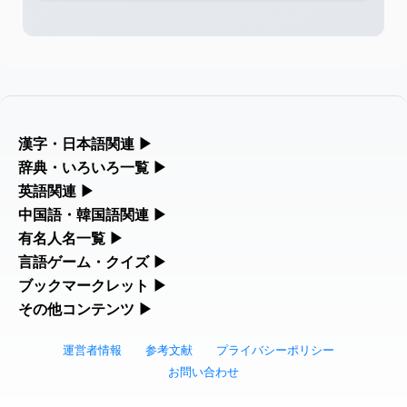
2026-08-06
「
」のイメージを追加
User
海中公園
しました
feedback
2026-08-06
「
」のイメージを追加しま
User
啗
した
feedback
2026-08-06
「
」のイメージを追加し
User
元旦
漢字・日本語関連
▶
ました
feedback
漢字の読み方検索、手書き入力、書き順練習など、日本語学習に
辞典・いろいろ一覧
▶
役立つツールを集めています。
部首・画数別の漢字一覧、熟語辞典、地名・駅名検索など、各種
英語関連
▶
2026-08-06
「
」のイメージを追加しま
User
矛
リファレンスツールです。
した
feedback
カタカナ語・略語の意味検索、発音記号、リスニング練習など英
中国語・韓国語関連
▶
人名漢字辞典 - 読み方検索
語学習ツールです。
中国語のピンイン変換、韓国語の手書き入力など、アジア言語学
有名人名一覧
▶
部首画数別漢字一覧
2026-08-06
「
」のイメージを追加し
User
旅行客
習ツールです。
海外セレブやスポーツ選手の名前の読み方・発音を確認できま
言語ゲーム・クイズ
▶
ました
feedback
カタカナ語の意味・発音・類語辞典
手書き漢字入力
す。
四字熟語パズルや漢字クイズなど、楽しみながら学べるゲームで
ブックマークレット
▶
手書き中国語入力 変換ツール
常用漢字一覧
2026-08-06
「
」のイメージを追加し
User
胆石
す。
ブラウザに登録して、どのサイトからでも漢字や英語を検索でき
その他コンテンツ
▶
海外有名人の苗字・名前一覧と発音 🔊
英語の発音記号一覧
漢字の書き方・書き順 書き取り練習帳
ました
feedback
る便利ツールです。
絵文字の意味、特殊記号の読み方など、その他の便利ツールで
漢字ゲーム一覧
ピンイン一覧表
人名用漢字一覧
す。
運営者情報
参考文献
プライバシーポリシー
2026-08-06
「
」のイメージを追加し
User
下取
漢字読み方検索ブックマークレット
プレミアリーグ選手名一覧
英単語リスニングテスト
ひらがなの書き方・書き順
ました
feedback
お問い合わせ
絵文字の意味と使い方
有名人名前読みクイズ（毎日更新）
韓国語手書き入力
画数別なまえ漢字一覧
2026-08-06
「
」のイメージを追加し
User
無性