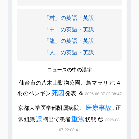
「村」の英語・英訳
「中」の英語・英訳
「龍」の英語・英訳
「人」の英語・英訳
ニュースの中の漢字
仙台市の八木山動物公園、鳥マラリア: 4
死因
羽のペンギン
発表 🐧
2026-08-07 22:08:47
医療事故
京都大学医学部附属病院、
: 正
誤
重篤
常組織
摘出で患者
状態 😔
2026-08-
07 22:00:41