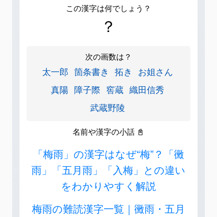
この漢字は何でしょう？
？
次の画数は？
太一郎
箇条書き
拓き
お姐さん
真陽
障子際
窖蔵
織田信秀
武蔵野陵
名前や漢字の小話 📓
「梅雨」の漢字はなぜ“梅”？「黴
雨」「五月雨」「入梅」との違い
をわかりやすく解説
梅雨の難読漢字一覧｜黴雨・五月