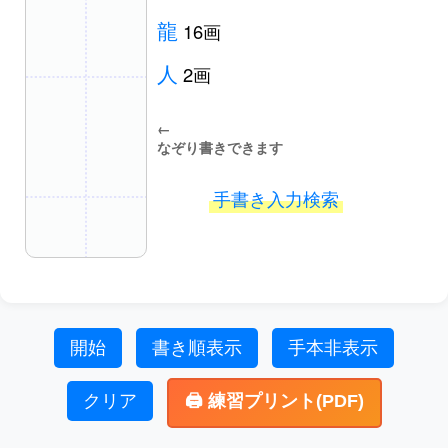
龍
16画
人
2画
←
なぞり書きできます
手書き入力検索
開始
書き順表示
手本非表示
クリア
🖨️ 練習プリント(PDF)