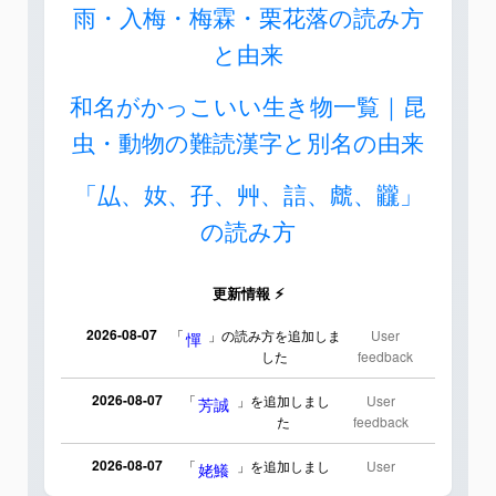
雨・入梅・梅霖・栗花落の読み方
と由来
和名がかっこいい生き物一覧｜昆
虫・動物の難読漢字と別名の由来
「厸、奻、孖、艸、誩、虤、龖」
の読み方
更新情報 ⚡
2026-08-07
「
」の読み方を追加しま
User
憚
した
feedback
2026-08-07
「
」を追加しまし
User
芳誠
た
feedback
2026-08-07
「
」を追加しまし
User
姥鱶
た
feedback