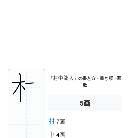
村中龍人
「
」の書き方・書き順・画
数
6
画
村
7画
中
4画