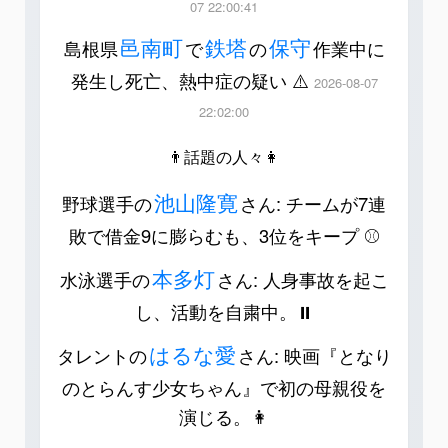
07 22:00:41
邑南町
鉄塔
保守
島根県
で
の
作業中に
発生し死亡、熱中症の疑い ⚠️
2026-08-07
22:02:00
👨話題の人々👩
池山隆寛
野球選手の
さん: チームが7連
敗で借金9に膨らむも、3位をキープ ⚾️
本多灯
水泳選手の
さん: 人身事故を起こ
し、活動を自粛中。⏸️
はるな愛
タレントの
さん: 映画『となり
のとらんす少女ちゃん』で初の母親役を
演じる。👩