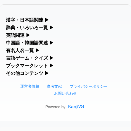
「
」のイメージを追加しま
User
啗
した
feedback
2026-08-06
「
」のイメージを追加し
User
元旦
漢字・日本語関連
▶
ました
feedback
漢字の読み方検索、手書き入力、書き順練習など、日本語学習に
辞典・いろいろ一覧
▶
役立つツールを集めています。
部首・画数別の漢字一覧、熟語辞典、地名・駅名検索など、各種
英語関連
▶
2026-08-06
「
」のイメージを追加しま
User
矛
リファレンスツールです。
した
feedback
カタカナ語・略語の意味検索、発音記号、リスニング練習など英
中国語・韓国語関連
▶
人名漢字辞典 - 読み方検索
語学習ツールです。
中国語のピンイン変換、韓国語の手書き入力など、アジア言語学
有名人名一覧
▶
部首画数別漢字一覧
2026-08-06
「
」のイメージを追加し
User
旅行客
習ツールです。
海外セレブやスポーツ選手の名前の読み方・発音を確認できま
言語ゲーム・クイズ
▶
ました
feedback
カタカナ語の意味・発音・類語辞典
手書き漢字入力
す。
四字熟語パズルや漢字クイズなど、楽しみながら学べるゲームで
ブックマークレット
▶
手書き中国語入力 変換ツール
常用漢字一覧
2026-08-06
「
」のイメージを追加し
User
胆石
す。
ブラウザに登録して、どのサイトからでも漢字や英語を検索でき
その他コンテンツ
▶
海外有名人の苗字・名前一覧と発音 🔊
英語の発音記号一覧
漢字の書き方・書き順 書き取り練習帳
ました
feedback
る便利ツールです。
絵文字の意味、特殊記号の読み方など、その他の便利ツールで
漢字ゲーム一覧
ピンイン一覧表
人名用漢字一覧
す。
運営者情報
参考文献
プライバシーポリシー
2026-08-06
「
」のイメージを追加し
User
下取
漢字読み方検索ブックマークレット
プレミアリーグ選手名一覧
英単語リスニングテスト
ひらがなの書き方・書き順
ました
feedback
お問い合わせ
絵文字の意味と使い方
有名人名前読みクイズ（毎日更新）
韓国語手書き入力
画数別なまえ漢字一覧
2026-08-06
「
」のイメージを追加し
User
無性
英語・カタカナ語意味検索ブックマーク
WEリーグ選手名一覧
イメージ化する英単語の覚え方
KanjiVG
カタカナの書き方・書き順
Powered by
ました
feedback
トレンドワード・イメージギャラリー
四字熟語デイリー穴埋めクイズ（毎日更
外国語翻訳ツール
名前イメージイラスト一覧
レット
2026-08-06
東京オリンピック選手名一覧
英語の意味・発音の違い
「
」のイメージを追加しま
User
スラングの意味・語源・例文・英語・類
黃
新）
した
feedback
手書き記号入力
イメージ・印象から漢字や熟語を探す