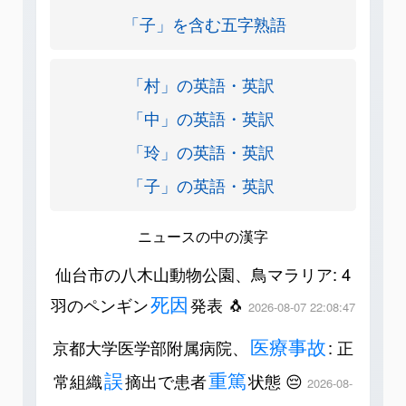
「子」を含む五字熟語
「村」の英語・英訳
「中」の英語・英訳
「玲」の英語・英訳
「子」の英語・英訳
ニュースの中の漢字
仙台市の八木山動物公園、鳥マラリア: 4
死因
羽のペンギン
発表 🐧
2026-08-07 22:08:47
医療事故
京都大学医学部附属病院、
: 正
誤
重篤
常組織
摘出で患者
状態 😔
2026-08-