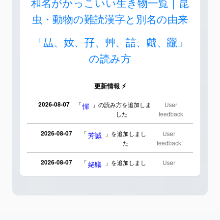
和名がかっこいい生き物一覧｜昆
虫・動物の難読漢字と別名の由来
「厸、奻、孖、艸、誩、虤、龖」
の読み方
更新情報 ⚡
2026-08-07
「
」の読み方を追加しま
User
憚
した
feedback
2026-08-07
「
」を追加しまし
User
芳誠
た
feedback
2026-08-07
「
」を追加しまし
User
姥鱶
た
feedback
2026-08-06
「
」のイメージを追加
User
海中公園
しました
feedback
2026-08-06