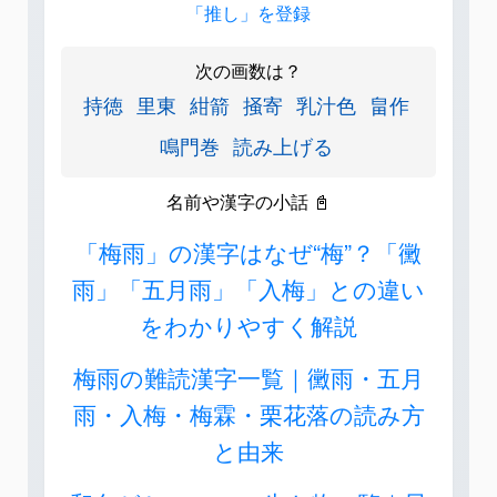
「推し」を登録
次の画数は？
持徳
里東
紺箭
掻寄
乳汁色
畠作
鳴門巻
読み上げる
名前や漢字の小話 📓
「梅雨」の漢字はなぜ“梅”？「黴
雨」「五月雨」「入梅」との違い
をわかりやすく解説
梅雨の難読漢字一覧｜黴雨・五月
雨・入梅・梅霖・栗花落の読み方
と由来