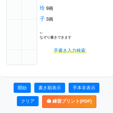
玲
9画
子
3画
←
なぞり書きできます
手書き入力検索
開始
書き順表示
手本非表示
クリア
🖨️ 練習プリント(PDF)