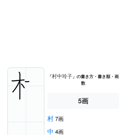
村中玲子
「
」の書き方・書き順・画
数
5
画
村
7画
中
4画