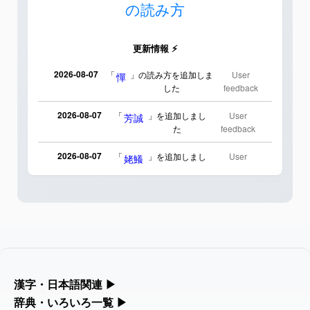
の読み方
更新情報 ⚡
2026-08-07
「
」の読み方を追加しま
User
憚
した
feedback
2026-08-07
「
」を追加しまし
User
芳誠
た
feedback
2026-08-07
「
」を追加しまし
User
姥鱶
た
feedback
2026-08-06
「
」のイメージを追加
User
海中公園
しました
feedback
2026-08-06
「
」のイメージを追加しま
User
啗
した
feedback
2026-08-06
「
」のイメージを追加し
User
元旦
漢字・日本語関連
▶
ました
feedback
漢字の読み方検索、手書き入力、書き順練習など、日本語学習に
辞典・いろいろ一覧
▶