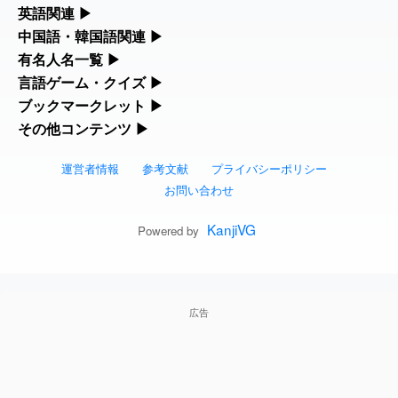
役立つツールを集めています。
部首・画数別の漢字一覧、熟語辞典、地名・駅名検索など、各種
英語関連
▶
2026-08-06
「
」のイメージを追加しま
User
矛
リファレンスツールです。
した
feedback
カタカナ語・略語の意味検索、発音記号、リスニング練習など英
中国語・韓国語関連
▶
人名漢字辞典 - 読み方検索
語学習ツールです。
中国語のピンイン変換、韓国語の手書き入力など、アジア言語学
有名人名一覧
▶
部首画数別漢字一覧
2026-08-06
「
」のイメージを追加し
User
旅行客
習ツールです。
海外セレブやスポーツ選手の名前の読み方・発音を確認できま
言語ゲーム・クイズ
▶
ました
feedback
カタカナ語の意味・発音・類語辞典
手書き漢字入力
す。
四字熟語パズルや漢字クイズなど、楽しみながら学べるゲームで
ブックマークレット
▶
手書き中国語入力 変換ツール
常用漢字一覧
2026-08-06
「
」のイメージを追加し
User
胆石
す。
ブラウザに登録して、どのサイトからでも漢字や英語を検索でき
その他コンテンツ
▶
海外有名人の苗字・名前一覧と発音 🔊
英語の発音記号一覧
漢字の書き方・書き順 書き取り練習帳
ました
feedback
る便利ツールです。
絵文字の意味、特殊記号の読み方など、その他の便利ツールで
漢字ゲーム一覧
ピンイン一覧表
人名用漢字一覧
す。
運営者情報
参考文献
プライバシーポリシー
2026-08-06
「
」のイメージを追加し
User
下取
漢字読み方検索ブックマークレット
プレミアリーグ選手名一覧
英単語リスニングテスト
ひらがなの書き方・書き順
ました
feedback
お問い合わせ
絵文字の意味と使い方
有名人名前読みクイズ（毎日更新）
韓国語手書き入力
画数別なまえ漢字一覧
2026-08-06
「
」のイメージを追加し
User
無性
英語・カタカナ語意味検索ブックマーク
WEリーグ選手名一覧
イメージ化する英単語の覚え方
KanjiVG
カタカナの書き方・書き順
Powered by
ました
feedback
トレンドワード・イメージギャラリー
四字熟語デイリー穴埋めクイズ（毎日更
外国語翻訳ツール
名前イメージイラスト一覧
レット
2026-08-06
東京オリンピック選手名一覧
英語の意味・発音の違い
「
」のイメージを追加しま
User
スラングの意味・語源・例文・英語・類
黃
新）
した
feedback
手書き記号入力
イメージ・印象から漢字や熟語を探す
特殊文字・記号検索ブックマークレット
語・反対語辞書
広告
東京パラリンピック選手名一覧
略語の正式名称・意味・発音辞典
2026-08-06
「
」のイメージを追加しま
User
截
四字熟語パズルゲーム
特殊記号の読み方と意味
した
feedback
画数別名前・地名一覧
日本語の言葉比較
似ている有名人の名前検索
単語の発音、記号の読み方、リスニング
漢字モンスターシューティング
2026-08-06
「
」のイメージを追加し
User
発売
マインドマップ
○○から始まる、○○で終わる言葉一覧
ました
feedback