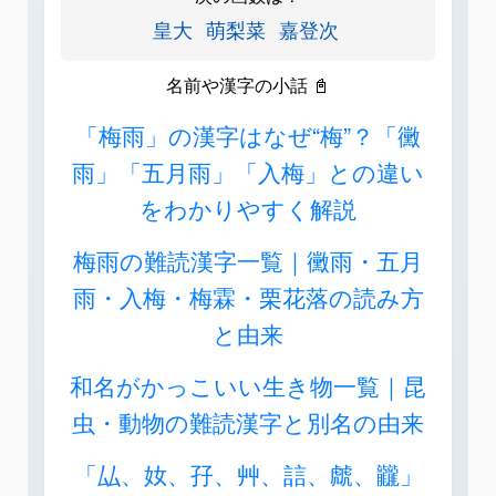
皇大
萌梨菜
嘉登次
名前や漢字の小話 📓
「梅雨」の漢字はなぜ“梅”？「黴
雨」「五月雨」「入梅」との違い
をわかりやすく解説
梅雨の難読漢字一覧｜黴雨・五月
雨・入梅・梅霖・栗花落の読み方
と由来
和名がかっこいい生き物一覧｜昆
虫・動物の難読漢字と別名の由来
「厸、奻、孖、艸、誩、虤、龖」