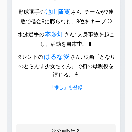
池山隆寛
野球選手の
さん: チームが7連
敗で借金9に膨らむも、3位をキープ ⚾️
本多灯
水泳選手の
さん: 人身事故を起こ
し、活動を自粛中。⏸️
はるな愛
タレントの
さん: 映画『となり
のとらんす少女ちゃん』で初の母親役を
演じる。👩
「推し」を登録
次の画数は？