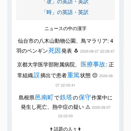
「攻」の英語・英訳
「時」の英語・英訳
ニュースの中の漢字
仙台市の八木山動物公園、鳥マラリア: 4
死因
羽のペンギン
発表 🐧
2026-08-07 22:08:47
医療事故
京都大学医学部附属病院、
: 正
誤
重篤
常組織
摘出で患者
状態 😔
2026-08-
07 22:00:41
邑南町
鉄塔
保守
島根県
で
の
作業中に
発生し死亡、熱中症の疑い ⚠️
2026-08-07
22:02:00
👨話題の人々👩