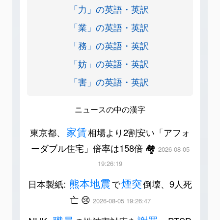
「力」の英語・英訳
「業」の英語・英訳
「務」の英語・英訳
「妨」の英語・英訳
「害」の英語・英訳
ニュースの中の漢字
家賃
東京都、
相場より2割安い「アフォ
ーダブル住宅」倍率は158倍 🏘️
2026-08-05
19:26:19
熊本地震
煙突
日本製紙:
で
倒壊、9人死
亡 😢
2026-08-05 19:26:47