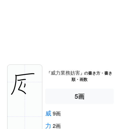
威力業務妨害
「
」の書き方・書き
順・画数
5
画
威
9画
力
2画