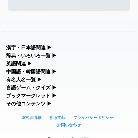
2026-08-06
「
」のイメージを追加しま
User
矛
した
feedback
2026-08-06
「
」のイメージを追加し
User
旅行客
ました
feedback
2026-08-06
「
」のイメージを追加し
User
胆石
漢字・日本語関連
▶
ました
feedback
漢字の読み方検索、手書き入力、書き順練習など、日本語学習に
辞典・いろいろ一覧
▶
役立つツールを集めています。
部首・画数別の漢字一覧、熟語辞典、地名・駅名検索など、各種
英語関連
▶
2026-08-06
「
」のイメージを追加し
User
下取
リファレンスツールです。
ました
feedback
カタカナ語・略語の意味検索、発音記号、リスニング練習など英
中国語・韓国語関連
▶
人名漢字辞典 - 読み方検索
語学習ツールです。
中国語のピンイン変換、韓国語の手書き入力など、アジア言語学
有名人名一覧
▶
部首画数別漢字一覧
2026-08-06
「
」のイメージを追加し
User
無性
習ツールです。
海外セレブやスポーツ選手の名前の読み方・発音を確認できま
言語ゲーム・クイズ
▶
ました
feedback
カタカナ語の意味・発音・類語辞典
手書き漢字入力
す。
四字熟語パズルや漢字クイズなど、楽しみながら学べるゲームで
ブックマークレット
▶
手書き中国語入力 変換ツール
常用漢字一覧
2026-08-06
「
」のイメージを追加しま
User
黃
す。
ブラウザに登録して、どのサイトからでも漢字や英語を検索でき
その他コンテンツ
▶
海外有名人の苗字・名前一覧と発音 🔊
英語の発音記号一覧
漢字の書き方・書き順 書き取り練習帳
した
feedback
る便利ツールです。
絵文字の意味、特殊記号の読み方など、その他の便利ツールで
漢字ゲーム一覧
ピンイン一覧表
人名用漢字一覧
す。
運営者情報
参考文献
プライバシーポリシー
2026-08-06
「
」のイメージを追加しま
User
截
漢字読み方検索ブックマークレット
プレミアリーグ選手名一覧
英単語リスニングテスト
ひらがなの書き方・書き順
した
feedback
お問い合わせ
絵文字の意味と使い方
有名人名前読みクイズ（毎日更新）
韓国語手書き入力
画数別なまえ漢字一覧
2026-08-06
「
」のイメージを追加し
User
発売