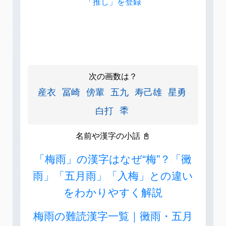
「推し」を登録
次の画数は？
産衣
冨崎
傍輩
五九
寿己雄
星勇
白打
秊
名前や漢字の小話 📓
「梅雨」の漢字はなぜ“梅”？「黴
雨」「五月雨」「入梅」との違い
をわかりやすく解説
梅雨の難読漢字一覧｜黴雨・五月