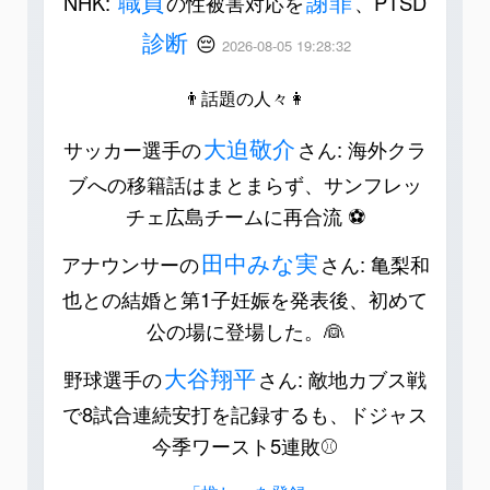
職員
謝罪
NHK:
の性被害対応を
、PTSD
診断
😔
2026-08-05 19:28:32
👨話題の人々👩
大迫敬介
サッカー選手の
さん: 海外クラ
ブへの移籍話はまとまらず、サンフレッ
チェ広島チームに再合流 ⚽️
田中みな実
アナウンサーの
さん: 亀梨和
也との結婚と第1子妊娠を発表後、初めて
公の場に登場した。👰
大谷翔平
野球選手の
さん: 敵地カブス戦
で8試合連続安打を記録するも、ドジャス
今季ワースト5連敗⚾️