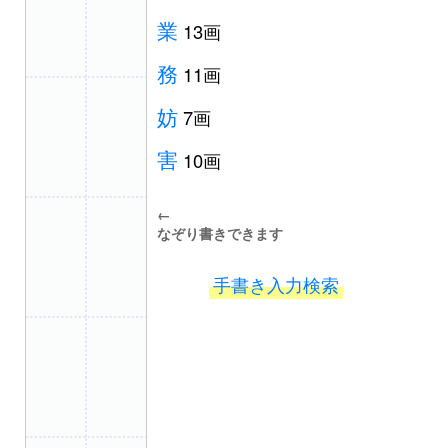
業
13画
務
11画
妨
7画
害
10画
←
なぞり書きできます
手書き入力検索