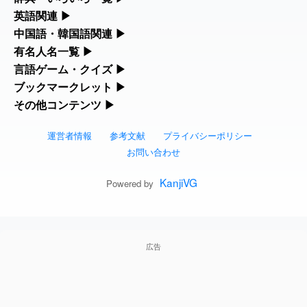
役立つツールを集めています。
部首・画数別の漢字一覧、熟語辞典、地名・駅名検索など、各種
英語関連
▶
2026-07-24
「
」のイメージを追加し
User
堅牢
リファレンスツールです。
ました
feedback
カタカナ語・略語の意味検索、発音記号、リスニング練習など英
中国語・韓国語関連
▶
人名漢字辞典 - 読み方検索
語学習ツールです。
中国語のピンイン変換、韓国語の手書き入力など、アジア言語学
有名人名一覧
▶
部首画数別漢字一覧
2026-07-24
「
」のイメージを追加しま
User
睦
習ツールです。
海外セレブやスポーツ選手の名前の読み方・発音を確認できま
言語ゲーム・クイズ
▶
した
feedback
カタカナ語の意味・発音・類語辞典
手書き漢字入力
す。
四字熟語パズルや漢字クイズなど、楽しみながら学べるゲームで
ブックマークレット
▶
手書き中国語入力 変換ツール
常用漢字一覧
2026-07-24
「
」のイメージを追加し
User
利他
す。
ブラウザに登録して、どのサイトからでも漢字や英語を検索でき
その他コンテンツ
▶
海外有名人の苗字・名前一覧と発音 🔊
英語の発音記号一覧
漢字の書き方・書き順 書き取り練習帳
ました
feedback
る便利ツールです。
絵文字の意味、特殊記号の読み方など、その他の便利ツールで
漢字ゲーム一覧
ピンイン一覧表
人名用漢字一覧
す。
運営者情報
参考文献
プライバシーポリシー
2026-07-24
「
」のイメージを追加し
User
予約料
漢字読み方検索ブックマークレット
プレミアリーグ選手名一覧
英単語リスニングテスト
ひらがなの書き方・書き順
ました
feedback
お問い合わせ
絵文字の意味と使い方
有名人名前読みクイズ（毎日更新）
韓国語手書き入力
画数別なまえ漢字一覧
2026-07-24
「
」のイメージを追加しま
User
性
英語・カタカナ語意味検索ブックマーク
WEリーグ選手名一覧
イメージ化する英単語の覚え方
KanjiVG
カタカナの書き方・書き順
Powered by
した
feedback
トレンドワード・イメージギャラリー
四字熟語デイリー穴埋めクイズ（毎日更
外国語翻訳ツール
名前イメージイラスト一覧
レット
2026-07-24
東京オリンピック選手名一覧
英語の意味・発音の違い
「
」のイメージを追加し
User
スラングの意味・語源・例文・英語・類
入念
新）
ました
feedback
手書き記号入力
イメージ・印象から漢字や熟語を探す
特殊文字・記号検索ブックマークレット
語・反対語辞書
広告
東京パラリンピック選手名一覧
略語の正式名称・意味・発音辞典
2026-07-24
「
」のイメージを追加し
User
欠場
四字熟語パズルゲーム
特殊記号の読み方と意味
ました
feedback
画数別名前・地名一覧
日本語の言葉比較
似ている有名人の名前検索
単語の発音、記号の読み方、リスニング
漢字モンスターシューティング
2026-07-24
「
」のイメージを追加し
User
実印