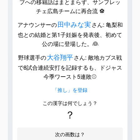
ブへの移籍話はまとまらず、サンフレッ
チェ広島チームに再合流 ⚽️
田中みな実
アナウンサーの
さん: 亀梨和
也との結婚と第1子妊娠を発表後、初めて
公の場に登場した。👰
大谷翔平
野球選手の
さん: 敵地カブス戦
で8試合連続安打を記録するも、ドジャス
今季ワースト5連敗⚾️
「推し」を登録
この漢字は何でしょう？
？
次の画数は？