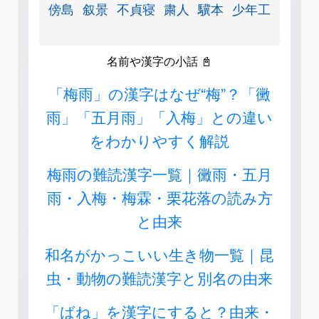
傍島
叙景
不貞寝
粛人
驥本
少年工
名前や漢字の小話 📓
「梅雨」の漢字はなぜ“梅”？「黴
雨」「五月雨」「入梅」との違い
をわかりやすく解説
梅雨の難読漢字一覧｜黴雨・五月
雨・入梅・梅霖・栗花落の読み方
と由来
和名がかっこいい生き物一覧｜昆
虫・動物の難読漢字と別名の由来
「ばね」を漢字にすると？由来・