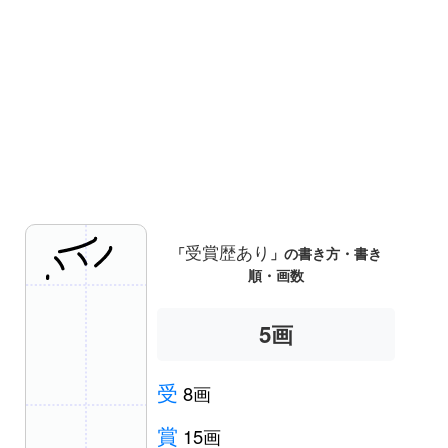
受賞歴あり
「
」の書き方・書き
順・画数
5
画
受
8画
賞
15画