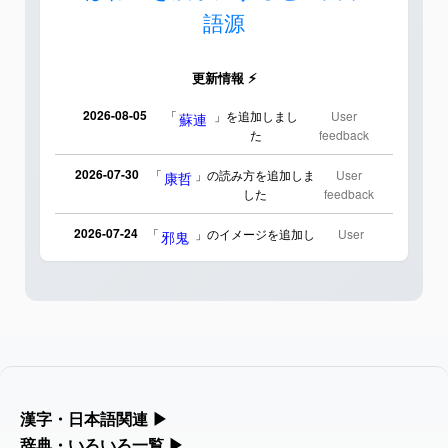
語源
更新情報 ⚡
2026-08-05
「
」を追加しまし
User
蘇連
た
feedback
2026-07-30
「
」の読み方を追加しま
User
康哲
した
feedback
2026-07-24
「
」のイメージを追加し
User
邪鬼
ました
feedback
2026-07-24
「
」のイメージを追加し
User
二匹
ました
feedback
2026-07-24
「
」のイメージを追加しま
User
貮
した
feedback
2026-07-24
「
」のイメージを追加し
User
誤算
漢字・日本語関連
▶
ました
feedback
漢字の読み方検索、手書き入力、書き順練習など、日本語学習に
辞典・いろいろ一覧
▶