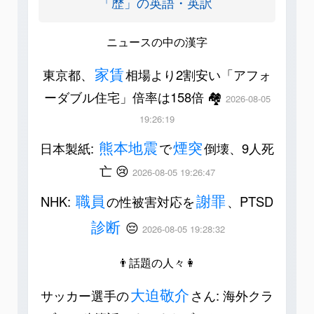
「歴」の英語・英訳
ニュースの中の漢字
家賃
東京都、
相場より2割安い「アフォ
ーダブル住宅」倍率は158倍 🏘️
2026-08-05
19:26:19
熊本地震
煙突
日本製紙:
で
倒壊、9人死
亡 😢
2026-08-05 19:26:47
職員
謝罪
NHK:
の性被害対応を
、PTSD
診断
😔
2026-08-05 19:28:32
👨話題の人々👩
大迫敬介
サッカー選手の
さん: 海外クラ