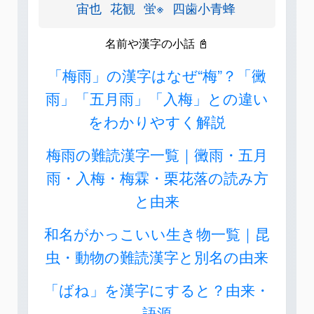
宙也
花観
蛍※
四歯小青蜂
名前や漢字の小話 📓
「梅雨」の漢字はなぜ“梅”？「黴
雨」「五月雨」「入梅」との違い
をわかりやすく解説
梅雨の難読漢字一覧｜黴雨・五月
雨・入梅・梅霖・栗花落の読み方
と由来
和名がかっこいい生き物一覧｜昆
虫・動物の難読漢字と別名の由来
「ばね」を漢字にすると？由来・
語源