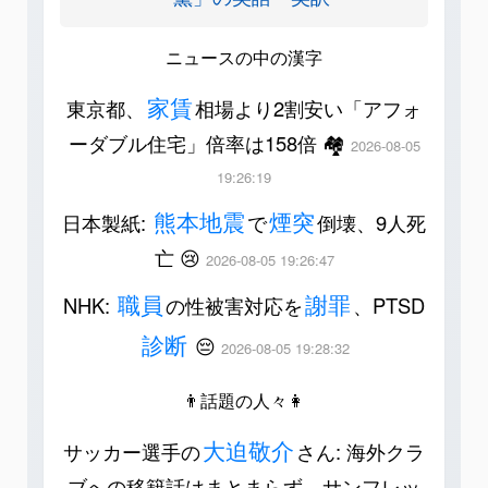
ニュースの中の漢字
家賃
東京都、
相場より2割安い「アフォ
ーダブル住宅」倍率は158倍 🏘️
2026-08-05
19:26:19
熊本地震
煙突
日本製紙:
で
倒壊、9人死
亡 😢
2026-08-05 19:26:47
職員
謝罪
NHK:
の性被害対応を
、PTSD
診断
😔
2026-08-05 19:28:32
👨話題の人々👩
大迫敬介
サッカー選手の
さん: 海外クラ
ブへの移籍話はまとまらず、サンフレッ