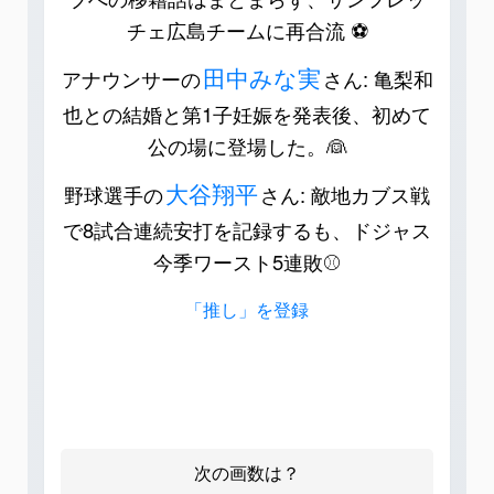
チェ広島チームに再合流 ⚽️
田中みな実
アナウンサーの
さん: 亀梨和
也との結婚と第1子妊娠を発表後、初めて
公の場に登場した。👰
大谷翔平
野球選手の
さん: 敵地カブス戦
で8試合連続安打を記録するも、ドジャス
今季ワースト5連敗⚾️
「推し」を登録
次の画数は？