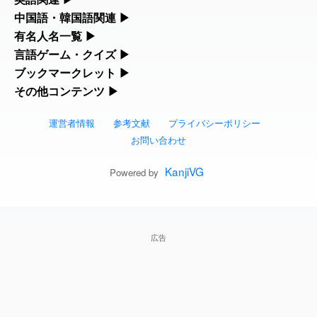
下取
リファレンスツールです。
ました
feedback
カタカナ語・略語の意味検索、発音記号、リスニング練習など英
中国語・韓国語関連
▶
人名漢字辞典 - 読み方検索
語学習ツールです。
中国語のピンイン変換、韓国語の手書き入力など、アジア言語学
有名人名一覧
▶
部首画数別漢字一覧
2026-08-06
「
」のイメージを追加し
User
無性
習ツールです。
海外セレブやスポーツ選手の名前の読み方・発音を確認できま
言語ゲーム・クイズ
▶
ました
feedback
カタカナ語の意味・発音・類語辞典
手書き漢字入力
す。
四字熟語パズルや漢字クイズなど、楽しみながら学べるゲームで
ブックマークレット
▶
手書き中国語入力 変換ツール
常用漢字一覧
2026-08-06
「
」のイメージを追加しま
User
黃
す。
ブラウザに登録して、どのサイトからでも漢字や英語を検索でき
その他コンテンツ
▶
海外有名人の苗字・名前一覧と発音 🔊
英語の発音記号一覧
漢字の書き方・書き順 書き取り練習帳
した
feedback
る便利ツールです。
絵文字の意味、特殊記号の読み方など、その他の便利ツールで
漢字ゲーム一覧
ピンイン一覧表
人名用漢字一覧
す。
運営者情報
参考文献
プライバシーポリシー
2026-08-06
「
」のイメージを追加しま
User
截
漢字読み方検索ブックマークレット
プレミアリーグ選手名一覧
英単語リスニングテスト
ひらがなの書き方・書き順
した
feedback
お問い合わせ
絵文字の意味と使い方
有名人名前読みクイズ（毎日更新）
韓国語手書き入力
画数別なまえ漢字一覧
2026-08-06
「
」のイメージを追加し
User
発売
英語・カタカナ語意味検索ブックマーク
WEリーグ選手名一覧
イメージ化する英単語の覚え方
KanjiVG
カタカナの書き方・書き順
Powered by
ました
feedback
トレンドワード・イメージギャラリー
四字熟語デイリー穴埋めクイズ（毎日更
外国語翻訳ツール
名前イメージイラスト一覧
レット
2026-08-06
東京オリンピック選手名一覧
英語の意味・発音の違い
「
」のイメージを追加し
User
スラングの意味・語源・例文・英語・類
大筋
新）
ました
feedback
手書き記号入力
イメージ・印象から漢字や熟語を探す
特殊文字・記号検索ブックマークレット
語・反対語辞書
広告
東京パラリンピック選手名一覧
略語の正式名称・意味・発音辞典
2026-08-06
「
」のイメージを追加し
User
翌朝
四字熟語パズルゲーム
特殊記号の読み方と意味
ました
feedback
画数別名前・地名一覧
日本語の言葉比較
似ている有名人の名前検索
単語の発音、記号の読み方、リスニング
漢字モンスターシューティング
2026-08-06
「
」のイメージを追加し
User
先行
マインドマップ
○○から始まる、○○で終わる言葉一覧
ました
feedback
練習
ファンタジーな かんじ