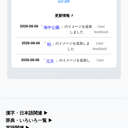
更新情報 ⚡
2026-08-06
「
」のイメージを追加
User
海中公園
しました
feedback
2026-08-06
「
」のイメージを追加しま
User
啗
した
feedback
2026-08-06
「
」のイメージを追加し
User
元旦
ました
feedback
2026-08-06
「
」のイメージを追加しま
User
矛
した
feedback
2026-08-06
「
」のイメージを追加し
User
旅行客
ました
feedback
2026-08-06
「
」のイメージを追加し
User
胆石
漢字・日本語関連
▶
ました
feedback
漢字の読み方検索、手書き入力、書き順練習など、日本語学習に
辞典・いろいろ一覧
▶
役立つツールを集めています。
部首・画数別の漢字一覧、熟語辞典、地名・駅名検索など、各種
英語関連
▶
2026-08-06
「
」のイメージを追加し
User