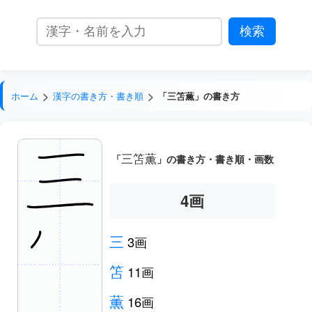
ホーム
漢字の書き方・書き順
「三笘薫」の書き方
三笘薫
「
」の書き方・書き順・画数
5
画
三
3画
笘
11画
薫
16画