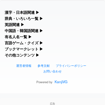
した
feedback
2026-08-06
「
」のイメージを追加し
User
元旦
漢字・日本語関連
▶
ました
feedback
漢字の読み方検索、手書き入力、書き順練習など、日本語学習に
辞典・いろいろ一覧
▶
役立つツールを集めています。
部首・画数別の漢字一覧、熟語辞典、地名・駅名検索など、各種
英語関連
▶
2026-08-06
「
」のイメージを追加しま
User
矛
リファレンスツールです。
した
feedback
カタカナ語・略語の意味検索、発音記号、リスニング練習など英
中国語・韓国語関連
▶
人名漢字辞典 - 読み方検索
語学習ツールです。
中国語のピンイン変換、韓国語の手書き入力など、アジア言語学
有名人名一覧
▶
部首画数別漢字一覧
2026-08-06
「
」のイメージを追加し
User
旅行客
習ツールです。
海外セレブやスポーツ選手の名前の読み方・発音を確認できま
言語ゲーム・クイズ
▶
ました
feedback
カタカナ語の意味・発音・類語辞典
手書き漢字入力
す。
四字熟語パズルや漢字クイズなど、楽しみながら学べるゲームで
ブックマークレット
▶
手書き中国語入力 変換ツール
常用漢字一覧
2026-08-06
「
」のイメージを追加し
User
胆石
す。
ブラウザに登録して、どのサイトからでも漢字や英語を検索でき
その他コンテンツ
▶
海外有名人の苗字・名前一覧と発音 🔊
英語の発音記号一覧
漢字の書き方・書き順 書き取り練習帳
ました
feedback
る便利ツールです。
絵文字の意味、特殊記号の読み方など、その他の便利ツールで
漢字ゲーム一覧
ピンイン一覧表
人名用漢字一覧
す。
運営者情報
参考文献
プライバシーポリシー
2026-08-06
「
」のイメージを追加し
User
下取
漢字読み方検索ブックマークレット
プレミアリーグ選手名一覧
英単語リスニングテスト
ひらがなの書き方・書き順
ました
feedback
お問い合わせ
絵文字の意味と使い方
有名人名前読みクイズ（毎日更新）
韓国語手書き入力
画数別なまえ漢字一覧
2026-08-06
「
」のイメージを追加し
User
無性
英語・カタカナ語意味検索ブックマーク
WEリーグ選手名一覧
イメージ化する英単語の覚え方
KanjiVG
カタカナの書き方・書き順
Powered by
ました
feedback
トレンドワード・イメージギャラリー
四字熟語デイリー穴埋めクイズ（毎日更
外国語翻訳ツール
名前イメージイラスト一覧
レット
2026-08-06
東京オリンピック選手名一覧
英語の意味・発音の違い
「
」のイメージを追加しま
User
スラングの意味・語源・例文・英語・類
黃
新）
した
feedback
手書き記号入力
イメージ・印象から漢字や熟語を探す
特殊文字・記号検索ブックマークレット
語・反対語辞書
広告