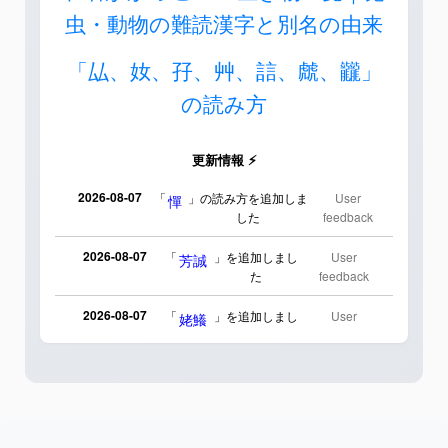
虫・動物の難読漢字と別名の由来
「厸、奻、孖、艸、誩、虤、龖」
の読み方
更新情報 ⚡
2026-08-07
「
」の読み方を追加しま
User
憚
した
feedback
2026-08-07
「
」を追加しまし
User
芳誠
た
feedback
2026-08-07
「
」を追加しまし
User
姥鱶
た
feedback
2026-08-06
「
」のイメージを追加
User
海中公園
しました
feedback
2026-08-06
「
」のイメージを追加しま
User
啗