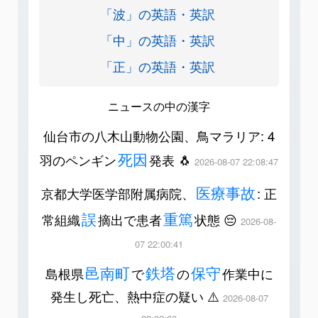
「波」の英語・英訳
「中」の英語・英訳
「正」の英語・英訳
ニュースの中の漢字
仙台市の八木山動物公園、鳥マラリア: 4
死因
羽のペンギン
発表 🐧
2026-08-07 22:08:47
医療事故
京都大学医学部附属病院、
: 正
誤
重篤
常組織
摘出で患者
状態 😔
2026-08-
07 22:00:41
邑南町
鉄塔
保守
島根県
で
の
作業中に
発生し死亡、熱中症の疑い ⚠️
2026-08-07