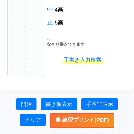
中
4画
正
5画
←
なぞり書きできます
手書き入力検索
開始
書き順表示
手本非表示
クリア
🖨️ 練習プリント(PDF)