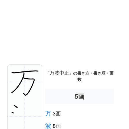
万波中正
「
」の書き方・書き順・画
数
6
画
万
3画
波
8画