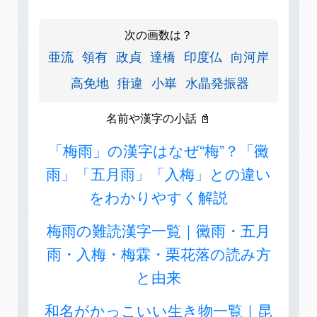
次の画数は？
亜流
領有
政貞
達橋
印度仏
向河岸
高免地
疳違
小崋
水晶発振器
名前や漢字の小話 📓
「梅雨」の漢字はなぜ“梅”？「黴
雨」「五月雨」「入梅」との違い
をわかりやすく解説
梅雨の難読漢字一覧｜黴雨・五月
雨・入梅・梅霖・栗花落の読み方
と由来
和名がかっこいい生き物一覧｜昆