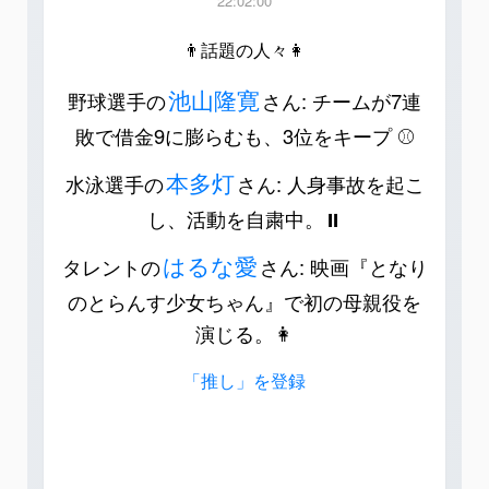
22:02:00
👨話題の人々👩
池山隆寛
野球選手の
さん: チームが7連
敗で借金9に膨らむも、3位をキープ ⚾️
本多灯
水泳選手の
さん: 人身事故を起こ
し、活動を自粛中。⏸️
はるな愛
タレントの
さん: 映画『となり
のとらんす少女ちゃん』で初の母親役を
演じる。👩
「推し」を登録