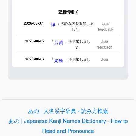
更新情報 ⚡
2026-08-07
「
」の読み方を追加しま
User
憚
した
feedback
2026-08-07
「
」を追加しまし
User
芳誠
た
feedback
2026-08-07
「
」を追加しまし
User
姥鱶
た
feedback
2026-08-06
「
」のイメージを追加
User
海中公園
しました
feedback
2026-08-06
「
」のイメージを追加しま
User
啗
した
feedback
あの | 人名漢字辞典 - 読み方検索
2026-08-06
「
」のイメージを追加し
User
元旦
ました
feedback
あの | Japanese Kanji Names Dictionary - How to
Read and Pronounce
2026-08-06
「
」のイメージを追加しま
User
矛