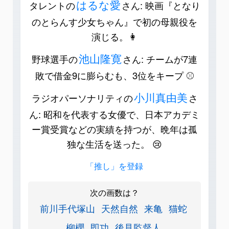
はるな愛
タレントの
さん: 映画『となり
のとらんす少女ちゃん』で初の母親役を
演じる。👩
池山隆寛
野球選手の
さん: チームが7連
敗で借金9に膨らむも、3位をキープ ⚾️
小川真由美
ラジオパーソナリティの
さ
ん: 昭和を代表する女優で、日本アカデミ
ー賞受賞などの実績を持つが、晩年は孤
独な生活を送った。 😢
「推し」を登録
次の画数は？
前川手代塚山
天然自然
来亀
猫蛇
柳櫻
即功
後見監督人