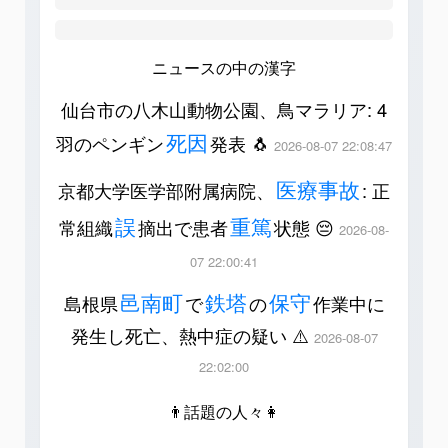
ニュースの中の漢字
仙台市の八木山動物公園、鳥マラリア: 4
死因
羽のペンギン
発表 🐧
2026-08-07 22:08:47
医療事故
京都大学医学部附属病院、
: 正
誤
重篤
常組織
摘出で患者
状態 😔
2026-08-
07 22:00:41
邑南町
鉄塔
保守
島根県
で
の
作業中に
発生し死亡、熱中症の疑い ⚠️
2026-08-07
22:02:00
👨話題の人々👩