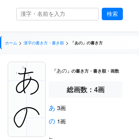
ホーム
漢字の書き方・書き順
「あの」の書き方
2
あの
「
」の書き方・書き順・画数
1
3
総画数：4
画
あ
3画
4
の
1画
←