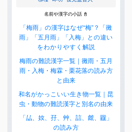
名前や漢字の小話 📓
「梅雨」の漢字はなぜ“梅”？「黴
雨」「五月雨」「入梅」との違い
をわかりやすく解説
梅雨の難読漢字一覧｜黴雨・五月
雨・入梅・梅霖・栗花落の読み方
と由来
和名がかっこいい生き物一覧｜昆
虫・動物の難読漢字と別名の由来
「厸、奻、孖、艸、誩、虤、龖」
の読み方