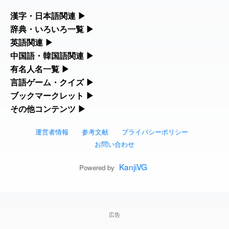
した
feedback
漢字・日本語関連
▶
2026-08-06
「
」のイメージを追加し
User
旅行客
漢字の読み方検索、手書き入力、書き順練習など、日本語学習に
辞典・いろいろ一覧
▶
ました
feedback
役立つツールを集めています。
部首・画数別の漢字一覧、熟語辞典、地名・駅名検索など、各種
英語関連
▶
リファレンスツールです。
2026-08-06
「
」のイメージを追加し
User
胆石
カタカナ語・略語の意味検索、発音記号、リスニング練習など英
中国語・韓国語関連
▶
人名漢字辞典 - 読み方検索
ました
feedback
語学習ツールです。
中国語のピンイン変換、韓国語の手書き入力など、アジア言語学
有名人名一覧
▶
部首画数別漢字一覧
習ツールです。
海外セレブやスポーツ選手の名前の読み方・発音を確認できま
言語ゲーム・クイズ
▶
2026-08-06
「
」のイメージを追加し
User
下取
カタカナ語の意味・発音・類語辞典
手書き漢字入力
す。
ました
feedback
四字熟語パズルや漢字クイズなど、楽しみながら学べるゲームで
ブックマークレット
▶
手書き中国語入力 変換ツール
常用漢字一覧
す。
ブラウザに登録して、どのサイトからでも漢字や英語を検索でき
その他コンテンツ
▶
海外有名人の苗字・名前一覧と発音 🔊
2026-08-06
英語の発音記号一覧
漢字の書き方・書き順 書き取り練習帳
「
」のイメージを追加し
User
無性
る便利ツールです。
絵文字の意味、特殊記号の読み方など、その他の便利ツールで
ました
feedback
漢字ゲーム一覧
ピンイン一覧表
人名用漢字一覧
す。
運営者情報
参考文献
プライバシーポリシー
漢字読み方検索ブックマークレット
プレミアリーグ選手名一覧
英単語リスニングテスト
ひらがなの書き方・書き順
2026-08-06
「
」のイメージを追加しま
User
黃
お問い合わせ
絵文字の意味と使い方
有名人名前読みクイズ（毎日更新）
韓国語手書き入力
した
feedback
画数別なまえ漢字一覧
英語・カタカナ語意味検索ブックマーク
WEリーグ選手名一覧
イメージ化する英単語の覚え方
KanjiVG
カタカナの書き方・書き順
Powered by
2026-08-06
「
」のイメージを追加しま
User
截
トレンドワード・イメージギャラリー
四字熟語デイリー穴埋めクイズ（毎日更
外国語翻訳ツール
名前イメージイラスト一覧
した
feedback
レット
東京オリンピック選手名一覧
英語の意味・発音の違い
スラングの意味・語源・例文・英語・類
新）
2026-08-06
「
」のイメージを追加し
User
発売
手書き記号入力
イメージ・印象から漢字や熟語を探す
特殊文字・記号検索ブックマークレット
ました
feedback
語・反対語辞書
広告
東京パラリンピック選手名一覧
略語の正式名称・意味・発音辞典
四字熟語パズルゲーム