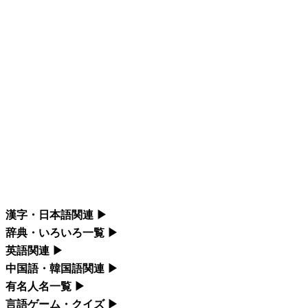
漢字・日本語関連
▶
漢字の読み方検索、手書き入力、書き順練習など、日本語学習に役
辞典・いろいろ一覧
▶
立つツールを集めています。
部首・画数別の漢字一覧、熟語辞典、地名・駅名検索など、各種リ
英語関連
▶
ファレンスツールです。
カタカナ語・略語の意味検索、発音記号、リスニング練習など英語
中国語・韓国語関連
▶
人名漢字辞典 - 読み方検索
学習ツールです。
中国語のピンイン変換、韓国語の手書き入力など、アジア言語学習
有名人名一覧
▶
部首画数別漢字一覧
手書き漢字入力
ツールです。
海外セレブやスポーツ選手の名前の読み方・発音を確認できます。
言語ゲーム・クイズ
▶