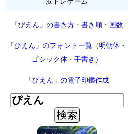
脳トレゲーム
「ぴえん」の書き方・書き順・画数
「ぴえん」のフォント一覧（明朝体・
ゴシック体・手書き）
「ぴえん」の電子印鑑作成