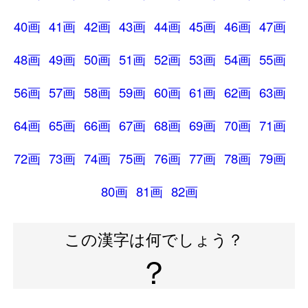
40画
41画
42画
43画
44画
45画
46画
47画
48画
49画
50画
51画
52画
53画
54画
55画
56画
57画
58画
59画
60画
61画
62画
63画
64画
65画
66画
67画
68画
69画
70画
71画
72画
73画
74画
75画
76画
77画
78画
79画
80画
81画
82画
この漢字は何でしょう？
？