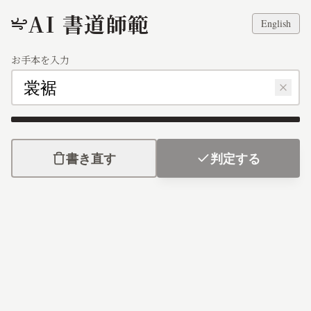
AI 書道師範
English
お手本を入力
裳裾
書き直す
判定する