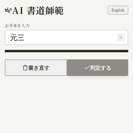
AI 書道師範
English
お手本を入力
元三
書き直す
判定する