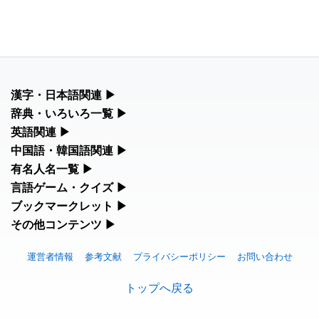
漢字・日本語関連
▶
漢字の読み方検索、手書き入力、書き順練習など、日本語学習に
辞典・いろいろ一覧
▶
役立つツールを集めています。
部首・画数別の漢字一覧、熟語辞典、地名・駅名検索など、各種
英語関連
▶
リファレンスツールです。
カタカナ語・略語の意味検索、発音記号、リスニング練習など英
中国語・韓国語関連
▶
人名漢字辞典 - 読み方検索
語学習ツールです。
中国語のピンイン変換、韓国語の手書き入力など、アジア言語学
有名人名一覧
▶
部首画数別漢字一覧
習ツールです。
手書き漢字入力
海外セレブやスポーツ選手の名前の読み方・発音を確認できま
言語ゲーム・クイズ
▶
カタカナ語の意味・発音・類語辞典
す。
常用漢字一覧
四字熟語パズルや漢字クイズなど、楽しみながら学べるゲームで
ブックマークレット
▶
手書き中国語入力 変換ツール
漢字の書き方・書き順 書き取り練習帳
す。
英語の発音記号一覧
ブラウザに登録して、どのサイトからでも漢字や英語を検索でき
その他コンテンツ
▶
海外有名人の苗字・名前一覧と発音 🔊
人名用漢字一覧
る便利ツールです。
ピンイン一覧表
絵文字の意味、特殊記号の読み方など、その他の便利ツールで
ひらがなの書き方・書き順
漢字ゲーム一覧
英単語リスニングテスト
す。
プレミアリーグ選手名一覧
運営者情報
参考文献
プライバシーポリシー
お問い合わせ
画数別なまえ漢字一覧
漢字読み方検索ブックマークレット
韓国語手書き入力
カタカナの書き方・書き順
有名人名前読みクイズ（毎日更新）
イメージ化する英単語の覚え方
絵文字の意味と使い方
トップへ戻る
WEリーグ選手名一覧
名前イメージイラスト一覧
英語・カタカナ語意味検索ブックマークレット
外国語翻訳ツール
スラングの意味・語源・例文・英語・類語・反対語辞書
四字熟語デイリー穴埋めクイズ（毎日更新）
英語の意味・発音の違い
トレンドワード・イメージギャラリー
東京オリンピック選手名一覧