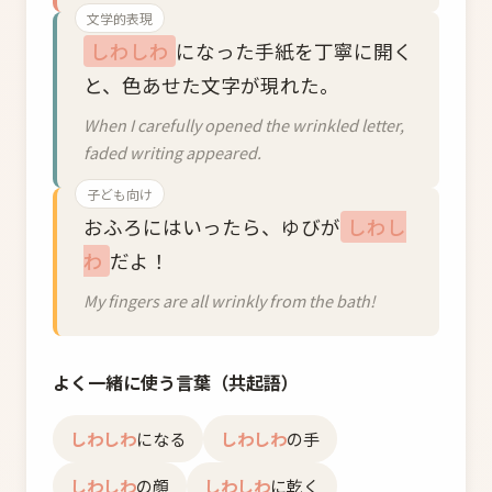
文学的表現
しわしわ
になった手紙を丁寧に開く
と、色あせた文字が現れた。
When I carefully opened the wrinkled letter,
faded writing appeared.
子ども向け
おふろにはいったら、ゆびが
しわし
わ
だよ！
My fingers are all wrinkly from the bath!
よく一緒に使う言葉（共起語）
しわしわ
になる
しわしわ
の手
しわしわ
の顔
しわしわ
に乾く