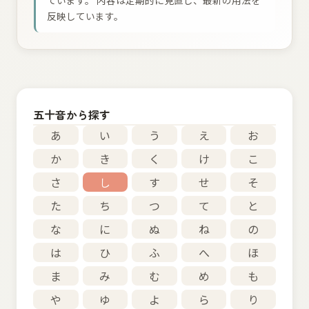
ています。 内容は定期的に見直し、最新の用法を
反映しています。
五十音から探す
あ
い
う
え
お
か
き
く
け
こ
さ
し
す
せ
そ
た
ち
つ
て
と
な
に
ぬ
ね
の
は
ひ
ふ
へ
ほ
ま
み
む
め
も
や
ゆ
よ
ら
り