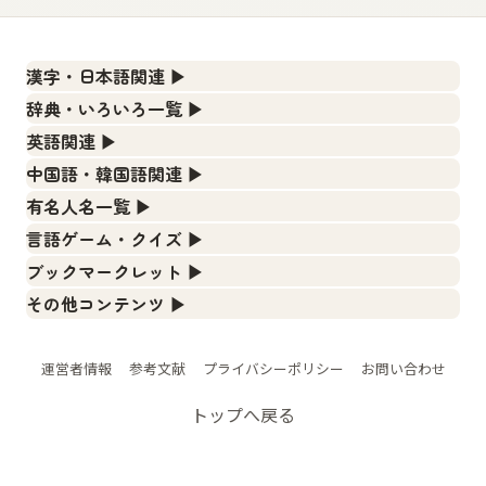
漢字・日本語関連
▶
漢字の読み方検索、手書き入力、書き順練習など、日本語学
辞典・いろいろ一覧
▶
習に役立つツールを集めています。
部首・画数別の漢字一覧、熟語辞典、地名・駅名検索など、
英語関連
▶
各種リファレンスツールです。
人名漢字辞典 - 読み方検索
カタカナ語・略語の意味検索、発音記号、リスニング練習な
中国語・韓国語関連
▶
ど英語学習ツールです。
部首画数別漢字一覧
手書き漢字入力
中国語のピンイン変換、韓国語の手書き入力など、アジア言
有名人名一覧
▶
語学習ツールです。
カタカナ語の意味・発音・類語辞典
常用漢字一覧
漢字の書き方・書き順 書き取り練習帳
海外セレブやスポーツ選手の名前の読み方・発音を確認でき
言語ゲーム・クイズ
▶
ます。
手書き中国語入力 変換ツール
英語の発音記号一覧
人名用漢字一覧
四字熟語パズルや漢字クイズなど、楽しみながら学べるゲー
ひらがなの書き方・書き順
ブックマークレット
▶
ムです。
海外有名人の苗字・名前一覧と発音 🔊
ピンイン一覧表
英単語リスニングテスト
ブラウザに登録して、どのサイトからでも漢字や英語を検索
画数別なまえ漢字一覧
カタカナの書き方・書き順
その他コンテンツ
▶
できる便利ツールです。
漢字ゲーム一覧
プレミアリーグ選手名一覧
韓国語手書き入力
絵文字の意味、特殊記号の読み方など、その他の便利ツール
イメージ化する英単語の覚え方
名前イメージイラスト一覧
スラングの意味・語源・例文・英語・類語・反対語
です。
漢字読み方検索ブックマークレット
有名人名前読みクイズ（毎日更新）
WEリーグ選手名一覧
外国語翻訳ツール
英語の意味・発音の違い
辞書
運営者情報
参考文献
プライバシーポリシー
お問い合わせ
イメージ・印象から漢字や熟語を探す
絵文字の意味と使い方
英語・カタカナ語意味検索ブックマークレット
四字熟語デイリー穴埋めクイズ（毎日更新）
東京オリンピック選手名一覧
略語の正式名称・意味・発音辞典
日本語の言葉比較
画数別名前・地名一覧
トップへ戻る
トレンドワード・イメージギャラリー
特殊文字・記号検索ブックマークレット
四字熟語パズルゲーム
東京パラリンピック選手名一覧
単語の発音、記号の読み方、リスニング練習
ファンタジーな かんじ
○○から始まる、○○で終わる言葉一覧
手書き記号入力
漢字モンスターシューティング
似ている有名人の名前検索
Japanese Kanji Names Dictionary - How to Read
書道練習
○○から始まる、○○を含む地名一覧