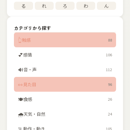
る
れ
ろ
わ
ん
カテゴリから探す
👆
触感
88
💕
感情
106
🔊
音・声
112
👀
見た目
96
🍽️
食感
26
🌧️
天気・自然
24
🏃
動作・動き
105