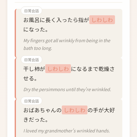
日常会話
お風呂に長く入ったら指が
しわしわ
になった。
My fingers got all wrinkly from being in the
bath too long.
日常会話
干し柿が
しわしわ
になるまで乾燥さ
せる。
Dry the persimmons until they're wrinkled.
日常会話
おばあちゃんの
しわしわ
の手が大好
きだった。
I loved my grandmother's wrinkled hands.