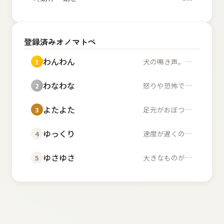
登録済みオノマトペ
わんわん
犬の鳴き声。また、幼...
1
わなわな
怒りや恐怖で体が小刻...
2
よたよた
足元がおぼつかず不安...
3
ゆっくり
速度が遅くのんびりし...
4
ゆさゆさ
大きなものが左右に揺...
5